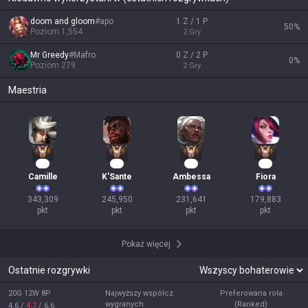
doom and gloom
#
apo
1 Z / 1 P
50
%
Poziom
1,554
2
Gry
Mr Greedy
#
Mafro
0 Z / 2 P
0
%
Poziom
279
2
Gry
Maestria
34
25
24
19
Camille
K'Sante
Ambessa
Fiora
343,309

245,950

231,641

179,883

pkt
pkt
pkt
pkt
Pokaż więcej
Ostatnie rozgrywki
20G 12W 8P
Najwyższy współcz.
Preferowana rola
wygranych
(Ranked)
4.6
/
4.7
/
6.6