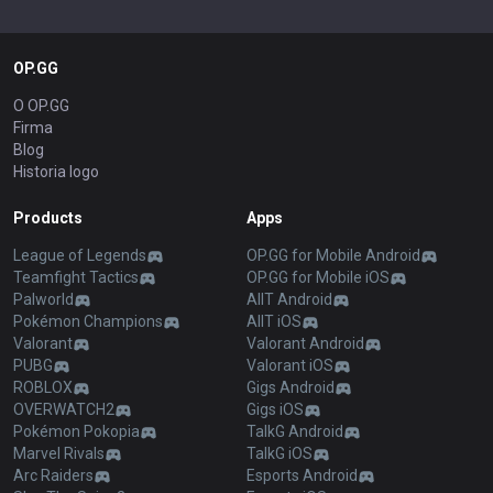
OP.GG
O OP.GG
Firma
Blog
Historia logo
Products
Apps
League of Legends
OP.GG for Mobile Android
Teamfight Tactics
OP.GG for Mobile iOS
Palworld
AllT Android
Pokémon Champions
AllT iOS
Valorant
Valorant Android
PUBG
Valorant iOS
ROBLOX
Gigs Android
OVERWATCH2
Gigs iOS
Pokémon Pokopia
TalkG Android
Marvel Rivals
TalkG iOS
Arc Raiders
Esports Android