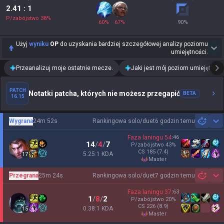
2.41
: 1
P/zabójstwo
38
%
60
%
67
%
90
%
Użyj
wyniku
OP
do uzyskania bardziej szczegółowej analizy poziomu
umiejętności.
Przeanalizuj moje ostatnie mecze.
Jaki jest mój poziom umiejętnośc
PATCH
Notatki patcha, których nie możesz przegapić
BETA
16.15
Wygrana
24m 52s
Rankingowa solo/duet
6 godzin temu
Sh
Faza laningu
54
:
46
14
/
4
/
7
P/zabójstwo
43
%
CS
185
(7.4)
5.25:1 KDA
17
master
Przegrana
25m 24s
Rankingowa solo/duet
7 godzin temu
Sh
Faza laningu
37
:
63
1
/
8
/
2
P/zabójstwo
20
%
CS
226
(8.9)
0.38:1 KDA
15
master