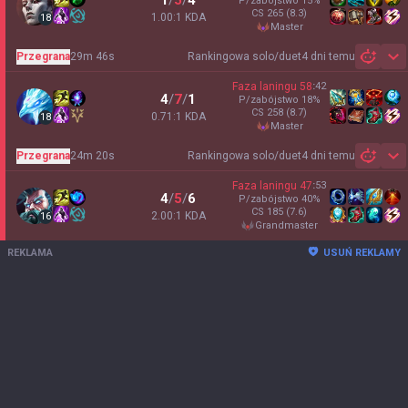
1
/
5
/
4
P/zabójstwo
15
%
CS
265
(8.3)
1.00:1 KDA
18
master
Przegrana
29m 46s
Rankingowa solo/duet
4 dni temu
Sh
Faza laningu
58
:
42
4
/
7
/
1
P/zabójstwo
18
%
CS
258
(8.7)
0.71:1 KDA
18
master
Przegrana
24m 20s
Rankingowa solo/duet
4 dni temu
Sh
Faza laningu
47
:
53
4
/
5
/
6
P/zabójstwo
40
%
CS
185
(7.6)
2.00:1 KDA
16
grandmaster
REKLAMA
USUŃ REKLAMY