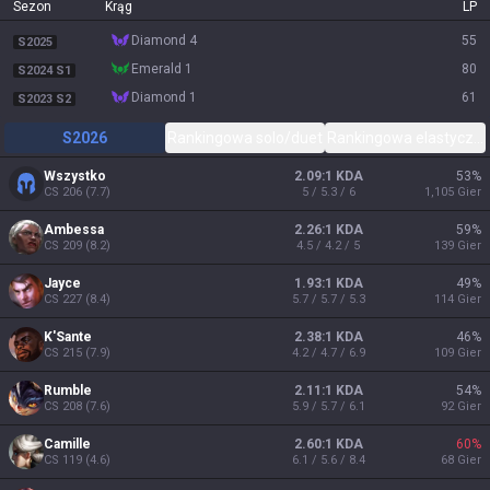
Sezon
Krąg
LP
diamond 4
55
S2025
emerald 1
80
S2024 S1
diamond 1
61
S2023 S2
S2026
Rankingowa solo/duet
Rankingowa elastyczn
Wszystko
2.09:1 KDA
53
%
CS
206
(
7.7
)
5 / 5.3 / 6
1,105
Gier
Ambessa
2.26:1 KDA
59
%
CS
209
(
8.2
)
4.5 / 4.2 / 5
139
Gier
Jayce
1.93:1 KDA
49
%
CS
227
(
8.4
)
5.7 / 5.7 / 5.3
114
Gier
K'Sante
2.38:1 KDA
46
%
CS
215
(
7.9
)
4.2 / 4.7 / 6.9
109
Gier
Rumble
2.11:1 KDA
54
%
CS
208
(
7.6
)
5.9 / 5.7 / 6.1
92
Gier
Camille
2.60:1 KDA
60
%
CS
119
(
4.6
)
6.1 / 5.6 / 8.4
68
Gier