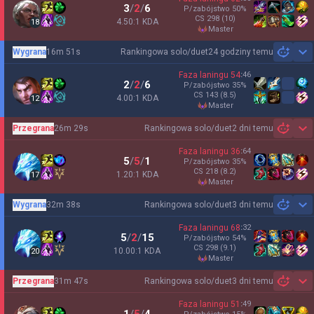
3
/
2
/
6
P/zabójstwo
50
%
CS
298
(10)
4.50:1 KDA
18
master
Wygrana
16m 51s
Rankingowa solo/duet
24 godziny temu
Sh
Faza laningu
54
:
46
2
/
2
/
6
P/zabójstwo
35
%
CS
143
(8.5)
4.00:1 KDA
12
master
Przegrana
26m 29s
Rankingowa solo/duet
2 dni temu
Sh
Faza laningu
36
:
64
5
/
5
/
1
P/zabójstwo
35
%
CS
218
(8.2)
1.20:1 KDA
17
master
Wygrana
32m 38s
Rankingowa solo/duet
3 dni temu
Sh
Faza laningu
68
:
32
5
/
2
/
15
P/zabójstwo
54
%
CS
298
(9.1)
10.00:1 KDA
20
master
Przegrana
31m 47s
Rankingowa solo/duet
3 dni temu
Sh
Faza laningu
51
:
49