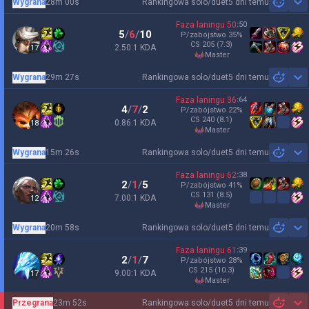
Wygrana
28m 00s
Rankingowa solo/duet
5 dni temu
Sh
Faza laningu
50
:
50
5
/
6
/
10
P/zabójstwo
35
%
CS
205
(7.3)
2.50:1 KDA
17
master
Wygrana
29m 27s
Rankingowa solo/duet
5 dni temu
Sh
Faza laningu
36
:
64
4
/
7
/
2
P/zabójstwo
22
%
CS
240
(8.1)
0.86:1 KDA
18
master
Wygrana
15m 26s
Rankingowa solo/duet
5 dni temu
Sh
Faza laningu
62
:
38
2
/
1
/
5
P/zabójstwo
41
%
CS
131
(8.5)
7.00:1 KDA
12
master
Wygrana
20m 58s
Rankingowa solo/duet
5 dni temu
Sh
Faza laningu
61
:
39
2
/
1
/
7
P/zabójstwo
28
%
CS
215
(10.3)
9.00:1 KDA
17
master
Przegrana
23m 52s
Rankingowa solo/duet
5 dni temu
Sh