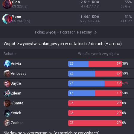
Sion
2.51:1 KDA
55
%
CS
228
(
8
)
4 / 4.7 / 7.7
55
Gier
Yone
1.44:1 KDA
51
%
CS
244
(
8.9
)
5.2 / 6.8 / 4.6
41
Gier
Pokaż więcej
+
Poprzednie sezony
Współ. zwycięstw rankingowych w ostatnich 7 dniach (+ arena)
Bohater
Współczynnik zwycięstw
Anivia
3
Z
5
P
38%
Ambessa
2
Z
2
P
50%
Jayce
2
Z
1
P
67%
Zilean
1
Z
1
P
50%
K'Sante
0
Z
2
P
0%
Yorick
0
Z
2
P
0%
Zaahen
0
Z
2
P
0%
Niedawno wykorzystani w (ostatnich rozgrywkach)