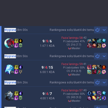
Wygrana
28m 00s
Rankingowa solo/duet
4 dni temu
Sh
Faza laningu
58
:
42
9
/
9
/
6
P/zabójstwo
41
%
CS
216
(7.7)
1.67:1 KDA
17
master
Wygrana
30m 56s
Rankingowa solo/duet
4 dni temu
Sh
Faza laningu
59
:
41
9
/
4
/
15
P/zabójstwo
55
%
CS
214
(6.9)
6.00:1 KDA
19
master
Wygrana
26m 26s
Rankingowa solo/duet
4 dni temu
Sh
Faza laningu
57
:
43
9
/
4
/
7
P/zabójstwo
55
%
CS
243
(9.2)
4.00:1 KDA
16
master