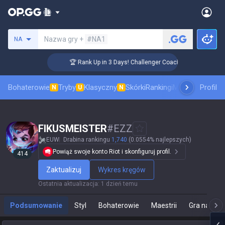
Szukaj summoner
Nazwa gry +
#NA1
NA
🏆 Rank Up in 3 Days! Challenger Coaching
Bohaterowie
Tryby
Klasyczny
Skórki
Rankingi
Mecze pro
Profil
Staty
N
U
N
FIKUSMEISTER
#
EZZ
EUW
Drabina rankingu
1,740
(0.0554% najlepszych)
Powiąż swoje konto Riot i skonfiguruj profil.
414
Zaktualizuj
Wykres kręgów
Ostatnia aktualizacja
:
1 dzień temu
Podsumowanie
Styl
Bohaterowie
Maestrii
Gra na żyw