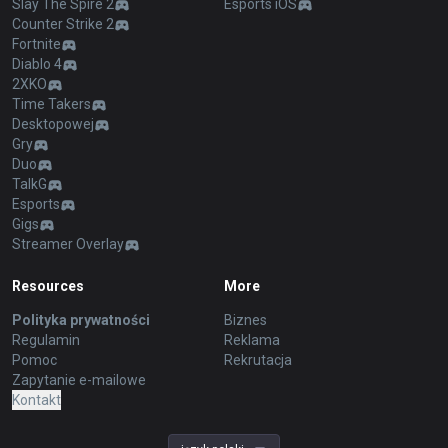
Slay The Spire 2
Esports iOS
Counter Strike 2
Fortnite
Diablo 4
2XKO
Time Takers
Desktopowej
Gry
Duo
TalkG
Esports
Gigs
Streamer Overlay
Resources
More
Polityka prywatności
Biznes
Regulamin
Reklama
Pomoc
Rekrutacja
Zapytanie e-mailowe
Kontakt