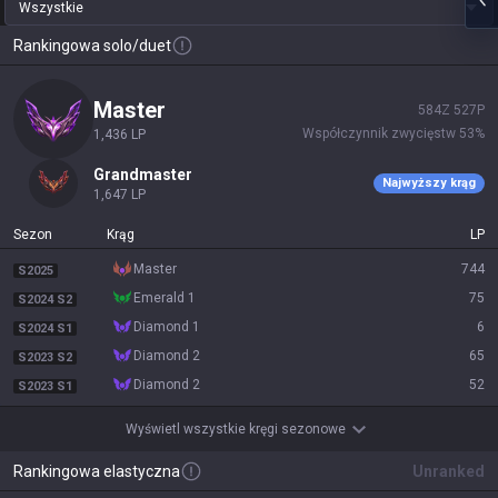
Wszystkie
Rankingowa solo/duet
master
584
Z
527
P
Współczynnik zwycięstw
53
%
1,436
LP
grandmaster
Najwyższy krąg
1,647
LP
Sezon
Krąg
LP
master
744
S2025
emerald 1
75
S2024 S2
diamond 1
6
S2024 S1
diamond 2
65
S2023 S2
diamond 2
52
S2023 S1
Wyświetl wszystkie kręgi sezonowe
Rankingowa elastyczna
Unranked