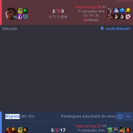
Faza laningu
39
:
61
2
/
7
/
3
P/zabójstwo
36
%
CS
191
(8)
0.71:1 KDA
15
master
REKLAMA
USUŃ REKLAMY
Wygrana
24m 35s
Rankingowa solo/duet
5 dni temu
Sh
Faza laningu
57
:
43
5
/
5
/
17
P/zabójstwo
54
%