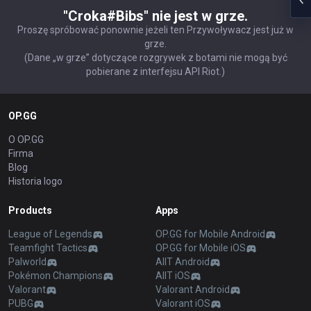
"Croka#Bibs" nie jest w grze.
Proszę spróbować ponownie jeżeli ten Przywoływacz jest już w
grze.
(Dane „w grze” dotyczące rozgrywek z botami nie mogą być
pobierane z interfejsu API Riot.)
OP.GG
O OP.GG
Firma
Blog
Historia logo
Products
Apps
League of Legends
OP.GG for Mobile Android
Teamfight Tactics
OP.GG for Mobile iOS
Palworld
AllT Android
Pokémon Champions
AllT iOS
Valorant
Valorant Android
PUBG
Valorant iOS