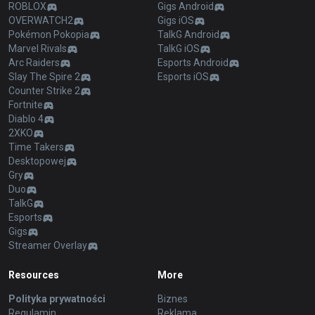
ROBLOX
Gigs Android
OVERWATCH2
Gigs iOS
Pokémon Pokopia
TalkG Android
Marvel Rivals
TalkG iOS
Arc Raiders
Esports Android
Slay The Spire 2
Esports iOS
Counter Strike 2
Fortnite
Diablo 4
2XKO
Time Takers
Desktopowej
Gry
Duo
TalkG
Esports
Gigs
Streamer Overlay
Resources
More
Polityka prywatności
Biznes
Regulamin
Reklama