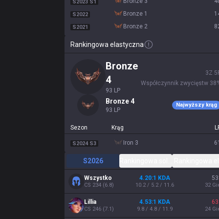
bronze 3
4
S2023 S1
bronze 1
1
S2022
bronze 2
8
S2021
Rankingowa elastyczna
bronze
3
Z
5
4
Współczynnik zwycięstw
38
93
LP
bronze 4
Najwyższy krąg
93
LP
Sezon
Krąg
L
iron 3
6
S2024 S3
S2026
Rankingowa solo/duet
Rankingowa e
Wszystko
4.20:1 KDA
53
CS
234
(
6.8
)
10.2 / 5.2 / 11.6
32
Gi
Lillia
4.53:1 KDA
63
CS
246
(
7.1
)
9.8 / 4.8 / 11.9
24
Gi