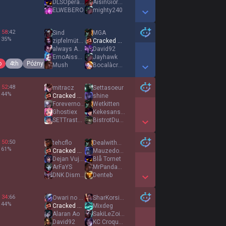
DLSOperator
AisinGioroPuyi
ELWEBERO
mighty240
Show More Detail Games
58
:
42
Sind
MGA
35
%
zipfelmütze
Cracked Bambi
always ADC diff
David92
ErnoAisselles
Jayhawk
o
4th
Późny rozkwit
Mush
Bocalàcrotte
Show More Detail Games
52
:
48
mitracz
Settasoeur
44
%
Cracked Bambi
shine
Forevernoob
Wetkitten
Ghostiex
Kekesanssmite
SETTrastorno
BistrotDuMidLane
Show More Detail Games
50
:
50
tehcflo
Dealwithwave
61
%
Cracked Bambi
Mauzedong
Dejan Vujkov
Blå Tornet
ArFaYS
MrPandaRoux
DNK Dismay
Denteb
Show More Detail Games
34
:
66
Owari no Briar
SharKorsica
44
%
Cracked Bambi
Mixdeg
Alaran Ao
SakiLeZoiseau
David92
KC Croquette