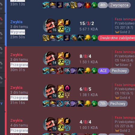
%
33m 13s
4th
Zwycięzca
er
%
Faza laningu
Zwykła
15
/
3
/
2
er
P/zabójstwo
3 dni temu
CS
207
(8.7)
5.67:1 KDA
16
Wygrana
gold 2
%
23m 50s
Dwukrotne zabójstw
er
%
Faza laningu
er
Zwykła
8
/
8
/
4
P/zabójstwo
3 dni temu
CS
164
(5.4)
1.50:1 KDA
14
%
Przegrana
silver 2
er
30m 31s
ACE
Pechowy
%
er
Faza laningu
Zwykła
6
/
8
/
5
P/zabójstwo
3 dni temu
CS
192
(6.1)
1.38:1 KDA
16
Przegrana
gold 4
31m 16s
7th
Pechowy
MY
Faza laningu
Zwykła
4
/
8
/
4
P/zabójstwo
4 dni temu
CS
227
(6.8)
1.00:1 KDA
16
Przegrana
gold 2