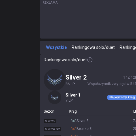
REKLAMA
Wszystkie
Rankingowa solo/duet
Ranking
Rankingowa solo/duet
silver 2
14
Z
12
Współczynnik zwycięstw
54
86
LP
silver 1
Najwyższy krąg
7
LP
Sezon
Krąg
L
silver 3
7
S2025
bronze 3
2
S2024 S2