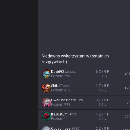
Niedawno wykorzystani w (ostatnich
rozgrywkach)
David92
#
Jesus
6 Z / 9 P
40
Poziom
290
15
Gry
Shiki
#
Ecchi
1 Z / 5 P
17
Poziom
413
6
Gry
Owari no Briar
#
EUW
0 Z / 5 P
0
Poziom
998
5
Gry
ItsJustEmii
#
hihi
1 Z / 1 P
50
Poziom
11
2
Gry
Obdachloser
#
787
2 Z / 0 P