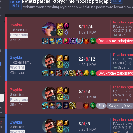
0
Notatki patcha, których nie możesz przegapić
BETA
PATCH
16.15
Podsumowane według wybranego widoku na podstawie bohaterów gr
4
2
Faza laningu
Zwykła
8
/
11
/
4
P/zabójstwo
1 dzień temu
CS
237
(6.3)
1.09:1 KDA
18
Przegrana
silver 3
37m 53s
Dwukrotne zabójstw
P
%
Faza laningu
Zwykła
22
/
8
/
12
P/zabójstwo
1 dzień temu
CS
303
(6.9)
4.25:1 KDA
18
Wygrana
silver 3
43m 52s
Dwukrotne zabójstw
P
1
Faza laningu
Zwykła
6
/
7
/
8
P/zabójstwo
3 dni temu
CS
240
(6.8)
2.00:1 KDA
lastyczna
17
Przegrana
gold 4
35m 24s
7th
Kolejka górska
%
er
Faza laningu
Zwykła
%
5
/
4
/
8
P/zabójstwo
er
3 dni temu
CS
249
(7.5)
3.25:1 KDA
18
Wygrana
gold 4