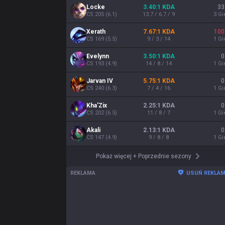
Locke
3.40:1 KDA
33
CS
205
(
6.1
)
13.7 / 6.7 / 9
3
Gi
Xerath
7.67:1 KDA
100
CS
169
(
5.5
)
9 / 3 / 14
1
Gi
Evelynn
3.50:1 KDA
0
CS
193
(
4.9
)
14 / 8 / 14
1
Gi
Jarvan IV
5.75:1 KDA
0
CS
240
(
6.3
)
7 / 4 / 16
1
Gi
Kha'Zix
2.25:1 KDA
0
CS
202
(
6.5
)
11 / 8 / 7
1
Gi
Akali
2.13:1 KDA
0
CS
147
(
4.9
)
9 / 8 / 8
1
Gi
Pokaż więcej
+
Poprzednie sezony
REKLAMA
USUŃ REKLA