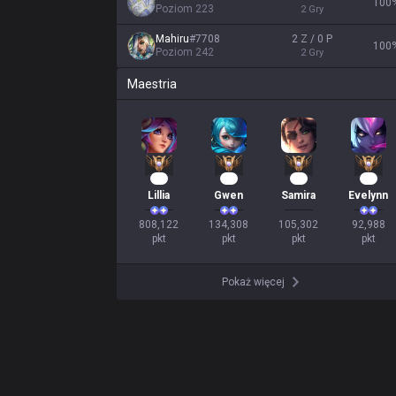
100
Poziom
223
2
Gry
Mahiru
#
7708
2 Z / 0 P
100
Poziom
242
2
Gry
Maestria
76
15
12
11
Lillia
Gwen
Samira
Evelynn
808,122

134,308

105,302

92,988

pkt
pkt
pkt
pkt
Pokaż więcej