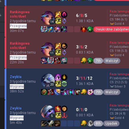
%
Faza laningu
Rankingowa
%
6
/
8
/
5
P/zabójstwo
solo/duet
CS
184
(6.1)
2 tygodnie temu
1.38:1 KDA
14
gold 4
Przegrana
Dwukrotne zabójstw
30m 07s
Faza laningu
Rankingowa
3
/
6
/
2
P/zabójstwo
solo/duet
CS
118
(5.3)
2 tygodnie temu
0.83:1 KDA
11
gold 4
Przegrana
7th
Walczył
22m 20s
Faza laningu
Zwykła
3
/
11
/
12
P/zabójstwo
3 tygodnie temu
CS
212
(5.5)
1.36:1 KDA
20
Wygrana
silver 3
38m 52s
7th
Walczył
Faza laningu
Zwykła
0
/
1
/
0
P/zabójstwo
3 tygodnie temu
CS
28
(4.9)
0.00:1 KDA
5
Wygrana
gold 4
5m 43s
8th
Upadek