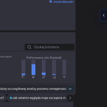
USUŃ REKLAMY
Szukaj bohatera
0 meczach
Preferowana rola (Ranked)
dziej szczegółowej analizy poziomu umiejętności.
ci?
Jak ostatnio wygląda moje szczęście do drużyn?
Przeanalizuj mój