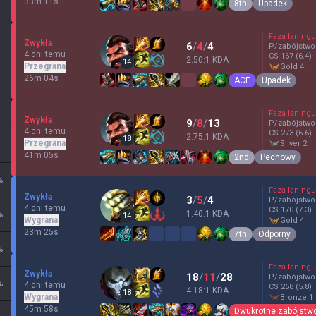
33m 11s
8th
Upadek
Faza laningu
Zwykła
6
/
4
/
4
P/zabójstwo
4 dni temu
CS
167
(6.4)
2.50:1 KDA
14
Przegrana
gold 4
26m 04s
ACE
Upadek
Faza laningu
Zwykła
9
/
8
/
13
P/zabójstwo
4 dni temu
CS
273
(6.6)
2.75:1 KDA
18
Przegrana
silver 2
41m 05s
2nd
Pechowy
%
Faza laningu
Zwykła
3
/
5
/
4
P/zabójstwo
4 dni temu
CS
170
(7.3)
1.40:1 KDA
%
14
Wygrana
gold 4
23m 25s
7th
Odporny
%
Faza laningu
Zwykła
18
/
11
/
28
P/zabójstwo
%
4 dni temu
CS
268
(5.8)
4.18:1 KDA
18
Wygrana
bronze 1
45m 58s
Dwukrotne zabójstw