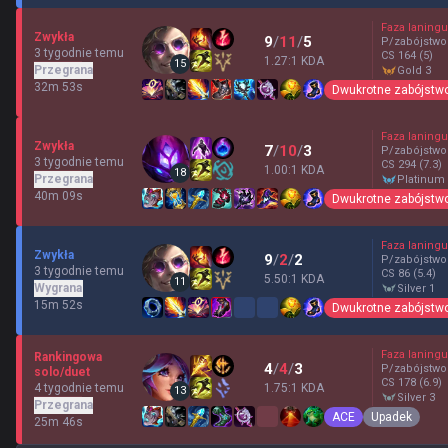
Faza laningu
Zwykła
9
/
11
/
5
P/zabójstwo
3 tygodnie temu
CS
164
(5)
1.27:1 KDA
15
Przegrana
gold 3
32m 53s
Dwukrotne zabójstw
Faza laningu
Zwykła
7
/
10
/
3
P/zabójstwo
3 tygodnie temu
CS
294
(7.3)
1.00:1 KDA
18
Przegrana
platinum
40m 09s
Dwukrotne zabójstw
Faza laningu
Zwykła
9
/
2
/
2
P/zabójstwo
3 tygodnie temu
CS
86
(5.4)
5.50:1 KDA
11
Wygrana
silver 1
15m 52s
Dwukrotne zabójstw
Faza laningu
Rankingowa
4
/
4
/
3
P/zabójstwo
solo/duet
CS
178
(6.9)
4 tygodnie temu
1.75:1 KDA
13
silver 3
Przegrana
ACE
Upadek
25m 46s