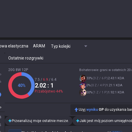
owa elastyczna
ARAM
Typ kolejki
Ostatnie rozgrywki
20G 8W 12P
Bohaterowie grani w ostatnich 2
P
33
%
(
3 Z / 6 P
)
2.43:1 KDA
7.5
/
6.9
/
6.4
%
2.02
: 1
40
%
0
%
(
0 Z / 4 P
)
1.21:1 KDA
P/zabójstwo
44
%
50
%
(
1 Z / 1 P
)
1.92:1 KDA
P
Użyj
wyniku
OP
do uzyskania bar
4
Przeanalizuj moje ostatnie mecze.
Jaki jest mój poziom umiejętnoś
5