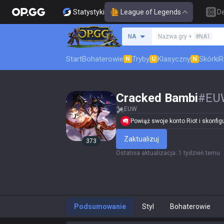
Statystyki
League of Legends
D
Szukaj summoner
NA
Nazwa gry +
#NA1
Start
Bohaterowie
Tryby
Klasyczny
Skórki
R
N
U
N
Cracked Bambi
#
EU
EUW
Powiąż swoje konto Riot i skonfigur
Zaktualizuj
373
Ostatnia aktualizacja
:
1 tydzień temu
Podsumowanie
Styl
Bohaterowie