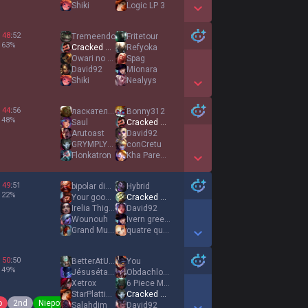
Shiki
Logic LP 3
Show More Detail Games
48
:
52
Tremeendo
Fritetour
63
%
Cracked Bambi
Refyoka
Owari no Briar
Spag
David92
Mionara
Shiki
Nealyys
Show More Detail Games
44
:
56
ласкатель ножек
Bonny312
48
%
Saul
Cracked Bambi
Arutoast
David92
GRYMPLYNGS
conCretu
Flonkatron
Kha Parezza
Show More Detail Games
49
:
51
bipolar disorder
Hybrid
22
%
Your good girll
Cracked Bambi
Irelia Thighs xd
David92
Wounouh
Ivern green dad
Grand Munster
quatre quarts
Show More Detail Games
50
:
50
BetterAtUrChamp
You
49
%
Jésusétaitnoir
Obdachloser
Xetrox
6 Piece McNugget
StarPlattinium
Cracked Bambi
o
2nd
Niepowstrzymany
Salahdim
David92