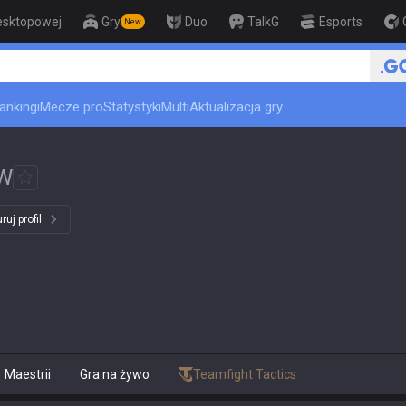
esktopowej
Gry
Duo
TalkG
Esports
New
ankingi
Mecze pro
Statystyki
Multi
Aktualizacja gry
W
uj profil.
Maestrii
Gra na żywo
Teamfight Tactics