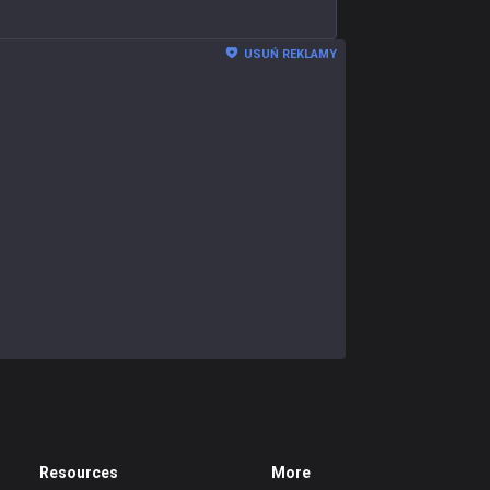
USUŃ REKLAMY
Resources
More