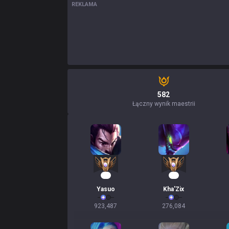
REKLAMA
582
Łączny wynik maestrii
73
24
Yasuo
Kha'Zix
923,487
276,084