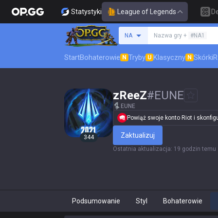
Statystyki
League of Legends
D
Szukaj summoner
NA
Nazwa gry +
#NA1
Start
Bohaterowie
Tryby
Klasyczny
Skórki
R
N
U
N
zReeZ
#
EUNE
EUNE
Powiąż swoje konto Riot i skonfigur
Zaktualizuj
344
Ostatnia aktualizacja
:
19 godzin temu
Podsumowanie
Styl
Bohaterowie