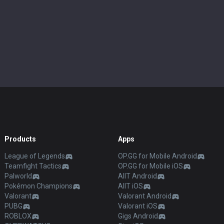
Products
Apps
League of Legends
OP.GG for Mobile Android
Teamfight Tactics
OP.GG for Mobile iOS
Palworld
AllT Android
Pokémon Champions
AllT iOS
Valorant
Valorant Android
PUBG
Valorant iOS
ROBLOX
Gigs Android