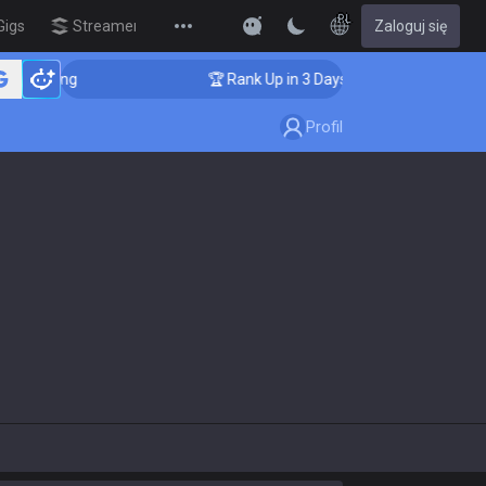
PL
Gigs
Streamer Overlay
Zaloguj się
New
Coaching
🏆 Rank Up in 3 Days! Challenger Coaching
Profil