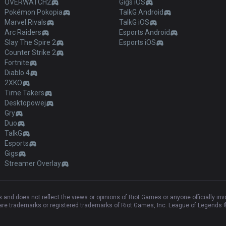
OVERWATCH2
Gigs iOS
Pokémon Pokopia
TalkG Android
Marvel Rivals
TalkG iOS
Arc Raiders
Esports Android
Slay The Spire 2
Esports iOS
Counter Strike 2
Fortnite
Diablo 4
2XKO
Time Takers
Desktopowej
Gry
Duo
TalkG
Esports
Gigs
Streamer Overlay
and does not reflect the views or opinions of Riot Games or anyone officially in
e trademarks or registered trademarks of Riot Games, Inc. League of Legends ©