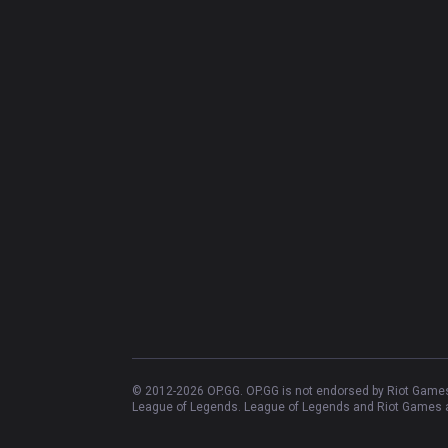
© 2012-
2026
OP.GG. OP.GG is not endorsed by Riot Games 
League of Legends. League of Legends and Riot Games ar