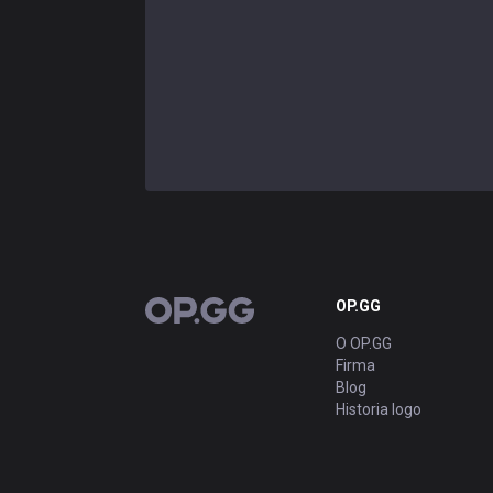
OP.GG
OP.GG
O OP.GG
Firma
Blog
Historia logo