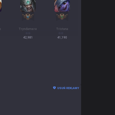
k
Tryndamere
Tristana
42,981
41,190
USUŃ REKLAMY