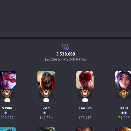
3,539,668
Łączne punkty bohaterów
19
15
11
Vayne
Zed
Lee Sin
Irelia
209,087
142,884
127,117
71,008