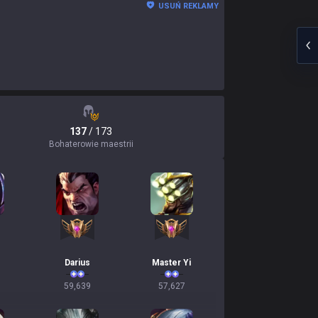
USUŃ REKLAMY
137
/ 173
Bohaterowie maestrii
Darius
Master Yi
59,639
57,627