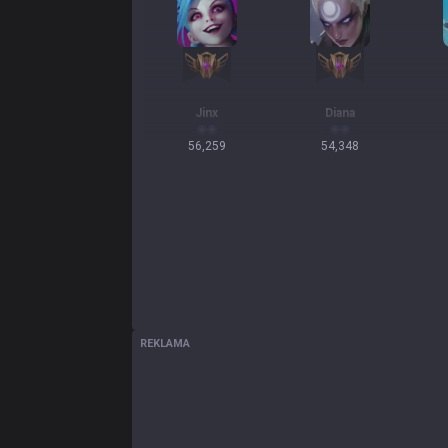
Jinx
Diana
56,259
54,348
REKLAMA