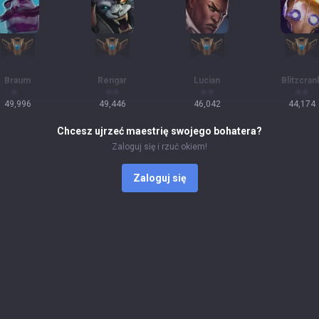
Braum
Rengar
Lucian
Blitzcran
49,996
49,446
46,042
44,174
Chcesz ujrzeć maestrię swojego bohatera?
Zaloguj się i rzuć okiem!
Zaloguj się