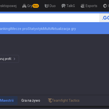
esktopowej
Gry
Duo
TalkG
Esports
New
🏆 Rank Up in 3 Days! Challenger 
ankingi
Mecze pro
Statystyki
Multi
Aktualizacja gry
uj profil.
Maestrii
Gra na żywo
Teamfight Tactics