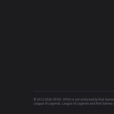
© 2012-
2026
OP.GG. OP.GG is not endorsed by Riot Games 
League of Legends. League of Legends and Riot Games ar