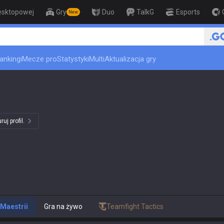
esktopowej
Gry
Duo
TalkG
Esports
New
🏆 Rank Up in 3 Days! Challenger 
ankingi
Mecze pro
Statystyki
Multi
Aktualizacja gry
uj profil.
Maestrii
Gra na żywo
Teamfight Tactics