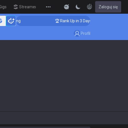
PL
Gigs
Streamer Overlay
Zaloguj się
New
Coaching
🏆 Rank Up in 3 Days! Challenger Coaching
Profil