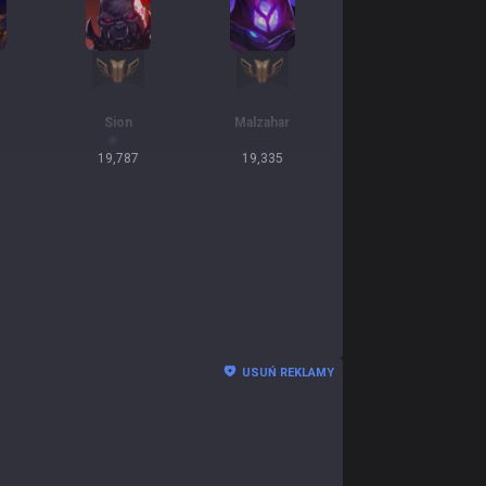
Sion
Malzahar
19,787
19,335
USUŃ REKLAMY