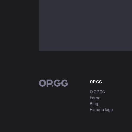
OP.GG
OP.GG
O OP.GG
Firma
Blog
Historia logo