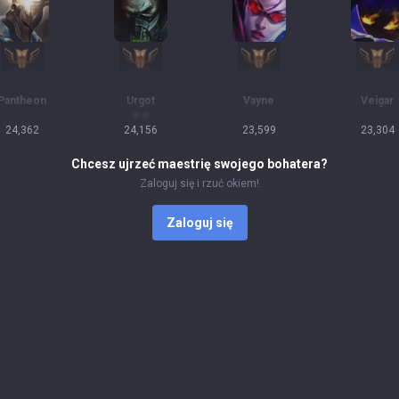
Pantheon
Urgot
Vayne
Veigar
24,362
24,156
23,599
23,304
Chcesz ujrzeć maestrię swojego bohatera?
Zaloguj się i rzuć okiem!
Zaloguj się