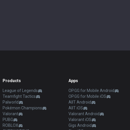
Products
Apps
League of Legends
OP.GG for Mobile Android
Teamfight Tactics
OP.GG for Mobile iOS
Palworld
AllT Android
Pokémon Champions
AllT iOS
Valorant
Valorant Android
PUBG
Valorant iOS
ROBLOX
Gigs Android