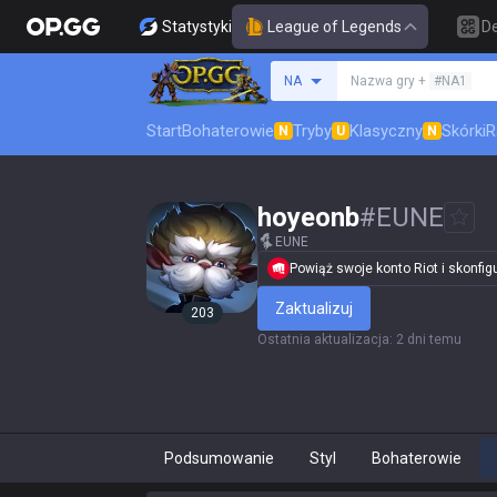
Statystyki
League of Legends
D
Szukaj summoner
NA
Nazwa gry +
#NA1
Start
Bohaterowie
Tryby
Klasyczny
Skórki
R
N
U
N
hoyeonb
#
EUNE
EUNE
Powiąż swoje konto Riot i skonfigur
Zaktualizuj
203
Ostatnia aktualizacja
:
2 dni temu
Podsumowanie
Styl
Bohaterowie