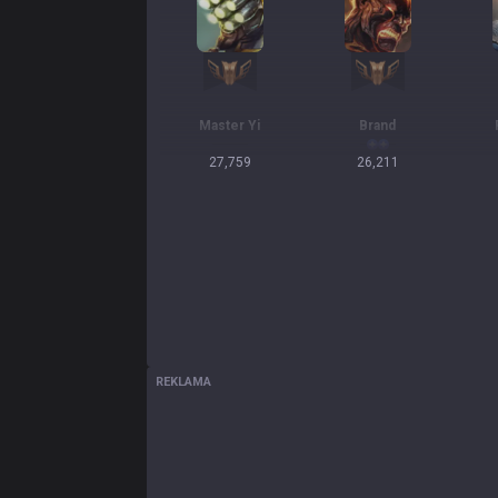
Master Yi
Brand
27,759
26,211
REKLAMA