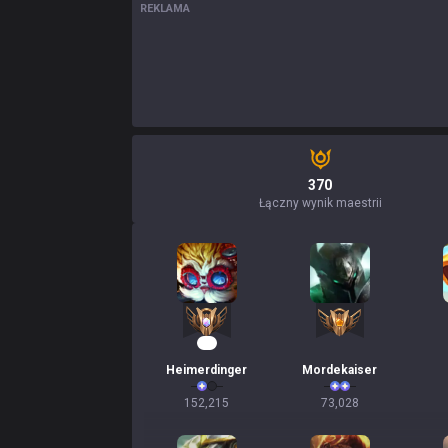
REKLAMA
370
Łączny wynik maestrii
13
Heimerdinger
Mordekaiser
152,215
73,028