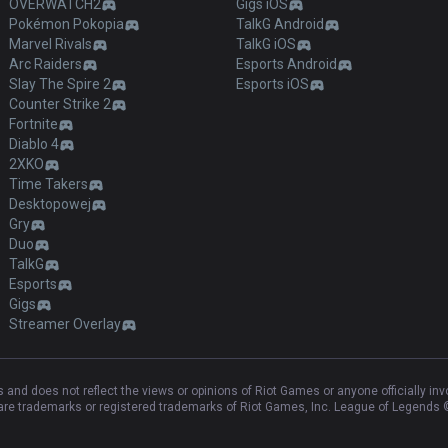
OVERWATCH2
Gigs iOS
Pokémon Pokopia
TalkG Android
Marvel Rivals
TalkG iOS
Arc Raiders
Esports Android
Slay The Spire 2
Esports iOS
Counter Strike 2
Fortnite
Diablo 4
2XKO
Time Takers
Desktopowej
Gry
Duo
TalkG
Esports
Gigs
Streamer Overlay
and does not reflect the views or opinions of Riot Games or anyone officially in
e trademarks or registered trademarks of Riot Games, Inc. League of Legends ©