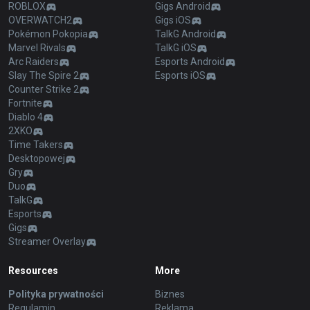
ROBLOX
Gigs Android
OVERWATCH2
Gigs iOS
Pokémon Pokopia
TalkG Android
Marvel Rivals
TalkG iOS
Arc Raiders
Esports Android
Slay The Spire 2
Esports iOS
Counter Strike 2
Fortnite
Diablo 4
2XKO
Time Takers
Desktopowej
Gry
Duo
TalkG
Esports
Gigs
Streamer Overlay
Resources
More
Polityka prywatności
Biznes
Regulamin
Reklama