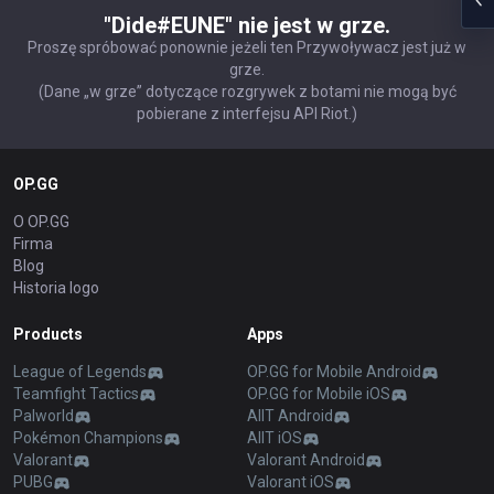
"Dide#EUNE" nie jest w grze.
Proszę spróbować ponownie jeżeli ten Przywoływacz jest już w
grze.
(Dane „w grze” dotyczące rozgrywek z botami nie mogą być
pobierane z interfejsu API Riot.)
OP.GG
O OP.GG
Firma
Blog
Historia logo
Products
Apps
League of Legends
OP.GG for Mobile Android
Teamfight Tactics
OP.GG for Mobile iOS
Palworld
AllT Android
Pokémon Champions
AllT iOS
Valorant
Valorant Android
PUBG
Valorant iOS