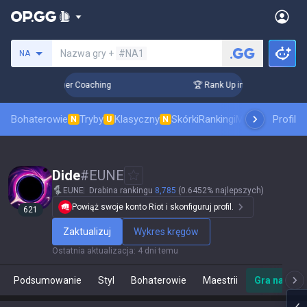
Szukaj summoner
Nazwa gry +
#NA1
NA
 3 Days! Challenger Coaching
🏆 Rank Up in 3 Days! Challen
Bohaterowie
Tryby
Klasyczny
Skórki
Rankingi
Mecze pro
Profil
Staty
N
U
N
Dide
#
EUNE
EUNE
Drabina rankingu
8,785
(0.6452% najlepszych)
Powiąż swoje konto Riot i skonfiguruj profil.
621
Zaktualizuj
Wykres kręgów
Ostatnia aktualizacja
:
4 dni temu
Podsumowanie
Styl
Bohaterowie
Maestrii
Gra na żyw