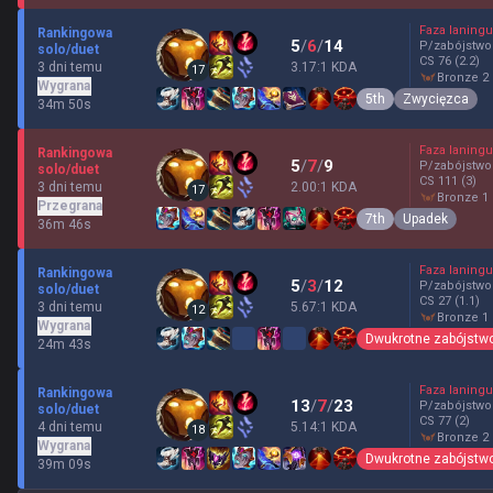
Faza laningu
Rankingowa
5
/
6
/
14
P/zabójstwo
solo/duet
CS
76
(2.2)
3 dni temu
3.17:1 KDA
17
bronze 2
Wygrana
5th
Zwycięzca
34m 50s
Faza laningu
Rankingowa
5
/
7
/
9
P/zabójstwo
solo/duet
CS
111
(3)
3 dni temu
2.00:1 KDA
17
bronze 1
Przegrana
7th
Upadek
36m 46s
Faza laningu
Rankingowa
5
/
3
/
12
P/zabójstwo
solo/duet
CS
27
(1.1)
3 dni temu
5.67:1 KDA
12
bronze 1
Wygrana
Dwukrotne zabójstw
24m 43s
Faza laningu
Rankingowa
13
/
7
/
23
P/zabójstwo
solo/duet
CS
77
(2)
4 dni temu
5.14:1 KDA
18
bronze 2
Wygrana
Dwukrotne zabójstw
39m 09s