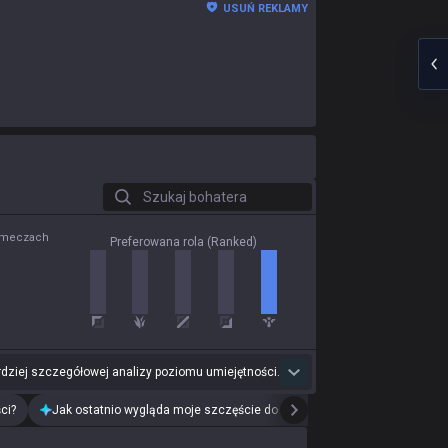
USUŃ REKLAMY
Szukaj bohatera
0 meczach
Preferowana rola (Ranked)
dziej szczegółowej analizy poziomu umiejętności.
ci?
Jak ostatnio wygląda moje szczęście do drużyn?
Przeanalizuj mój