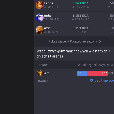
Leona
3.86:1 KDA
50
CS
34
(
1.1
)
3.5 / 7 / 23.5
2
Gi
Ashe
1.05:1 KDA
50
CS
128
(
4.7
)
6.5 / 9.5 / 3.5
2
Gi
Azir
0.11:1 KDA
0
CS
82
(
3.7
)
1 / 9 / 0
1
Gi
Pokaż więcej
+
Poprzednie sezony
Współ. zwycięstw rankingowych w ostatnich 7
dniach (+ arena)
Bohater
Współczynnik zwycięstw
Bard
8
Z
17
P
32%
REKLAMA
USUŃ REKLA