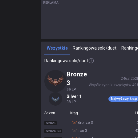
REKLAMA
Wszystkie
Rankingowa solo/duet
Ranking
Rankingowa solo/duet
bronze
246
Z
252
3
Współczynnik zwycięstw
49
99
LP
silver 1
Najwyższy krąg
38
LP
Sezon
Krąg
L
bronze 3
S2025
iron 3
4
S2024 S3