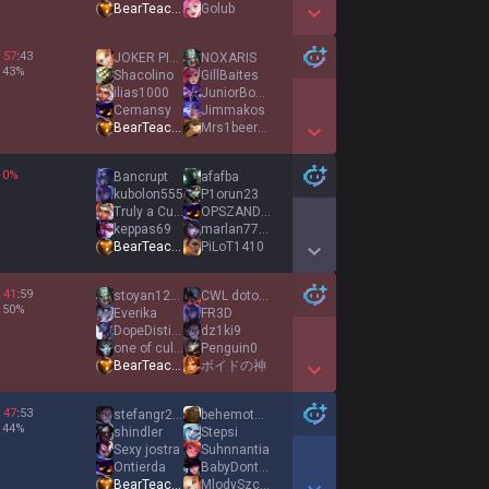
BearTeacher
Golub
Show More Detail Games
57
:
43
JOKER PICATCU
NOXARIS
43
%
Shacolino
GillBaites
ilias1000
JuniorBoczek
Cemansy
Jimmakos
BearTeacher
Mrs1beer1shot
Show More Detail Games
0
%
Bancrupt
afafba
kubolon555
P1orun23
Truly a Curse
OPSZANDER81
keppas69
marlan7777777
BearTeacher
PiLoT1410
Show More Detail Games
41
:
59
stoyan1212
CWL dotomikk
50
%
Everika
FR3D
DopeDistiller
dz1ki9
one of cules FCB
Penguin0
BearTeacher
ボイドの神
Show More Detail Games
47
:
53
stefangr2207
behemoth3x6
44
%
shindler
Stepsi
Sexy jostra
Suhnnantia
Ontierda
BabyDontFixMe
BearTeacher
MlodySzczuras