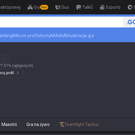
esktopowej
Gry
Duo
TalkG
Esports
New
ankingi
Mecze pro
Statystyki
Multi
Aktualizacja gry
77.57% najlepszych)
uj profil.
Maestrii
Gra na żywo
Teamfight Tactics