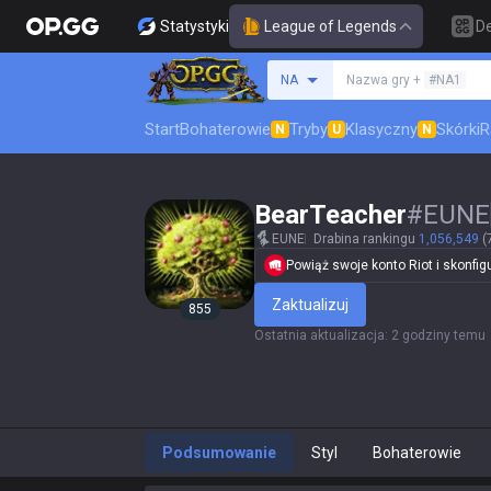
Statystyki
League of Legends
D
Szukaj summoner
NA
Nazwa gry +
#NA1
Start
Bohaterowie
Tryby
Klasyczny
Skórki
R
N
U
N
BearTeacher
#
EUNE
EUNE
Drabina rankingu
1,056,549
(
Powiąż swoje konto Riot i skonfigur
Zaktualizuj
855
Ostatnia aktualizacja
:
2 godziny temu
Podsumowanie
Styl
Bohaterowie