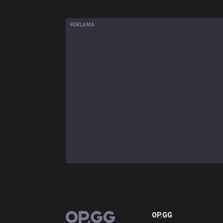
REKLAMA
OP.GG
OP.GG