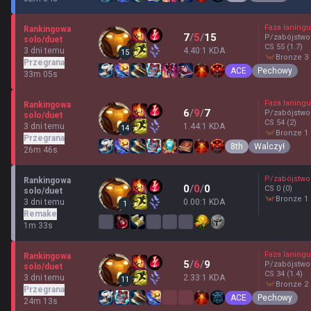
Faza laningu
Rankingowa
7
/
5
/
15
P/zabójstwo
solo/duet
CS
55
(1.7)
3 dni temu
4.40:1 KDA
15
bronze 3
Przegrana
ACE
Pechowy
33m 05s
Faza laningu
Rankingowa
6
/
9
/
7
P/zabójstwo
solo/duet
CS
54
(2)
3 dni temu
1.44:1 KDA
14
bronze 1
Przegrana
8th
Walczył
26m 46s
P/zabójstwo
Rankingowa
0
/
0
/
0
CS
0
(0)
solo/duet
bronze 1
3 dni temu
0.00:1 KDA
1
Remake
1m 33s
Faza laningu
Rankingowa
5
/
6
/
9
P/zabójstwo
solo/duet
CS
34
(1.4)
3 dni temu
2.33:1 KDA
11
bronze 2
Przegrana
ACE
Pechowy
24m 13s