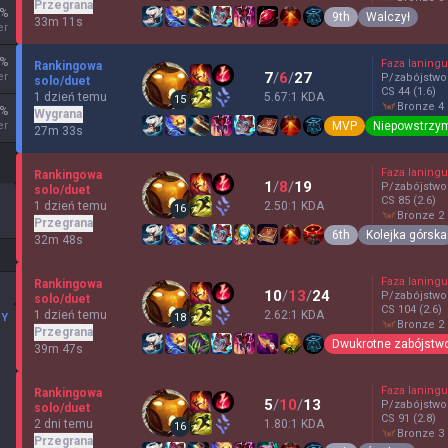
Przegrana
%
9th
Walczył
33m 11s
er
%
Faza laningu
Rankingowa
7
/
6
/
27
er
P/zabójstwo
solo/duet
CS
44
(1.6)
1 dzień temu
5.67:1 KDA
15
bronze 4
%
Wygrana
MVP
Niepowstrzy
er
27m 33s
Faza laningu
Rankingowa
1
/
8
/
19
P/zabójstwo
solo/duet
CS
85
(2.6)
1 dzień temu
2.50:1 KDA
16
bronze 2
Przegrana
6th
Kolejka górska
32m 48s
Faza laningu
Rankingowa
10
/
13
/
24
P/zabójstwo
solo/duet
CS
104
(2.6)
1 dzień temu
2.62:1 KDA
MY
18
bronze 2
Przegrana
Dwukrotne zabójstw
39m 47s
Faza laningu
Rankingowa
5
/
10
/
13
P/zabójstwo
solo/duet
CS
91
(2.8)
2 dni temu
1.80:1 KDA
16
bronze 3
Przegrana