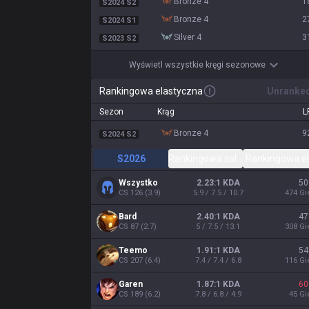
bronze 4
1
S2024 S2
bronze 4
2
S2024 S1
silver 4
3
S2023 S2
Wyświetl wszystkie kręgi sezonowe
Rankingowa elastyczna
Unranke
Sezon
Krąg
L
bronze 4
9
S2024 S2
S2026
Rankingowa solo/duet
Rankingowa e
Wszystko
2.23:1 KDA
50
CS
126
(
3.9
)
5.9 / 7.5 / 10.7
474
Gi
Bard
2.40:1 KDA
47
CS
87
(
2.7
)
5 / 7.5 / 13.1
308
Gi
Teemo
1.91:1 KDA
54
CS
207
(
6.4
)
7.4 / 7.4 / 6.8
116
Gi
Garen
1.87:1 KDA
60
CS
189
(
6.2
)
7.8 / 6.8 / 4.9
45
Gi