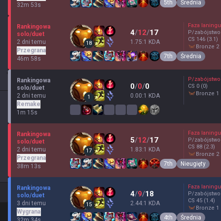
5th
Średnia
32m 53s
Faza laningu
Rankingowa
4
/
12
/
17
P/zabójstwo
solo/duet
CS
146
(3.1)
2 dni temu
1.75:1 KDA
18
bronze 2
Przegrana
7th
Średnia
46m 58s
P/zabójstwo
Rankingowa
0
/
0
/
0
CS
0
(0)
solo/duet
bronze 1
2 dni temu
0.00:1 KDA
1
Remake
1m 15s
Faza laningu
Rankingowa
5
/
12
/
17
P/zabójstwo
solo/duet
CS
88
(2.3)
2 dni temu
1.83:1 KDA
17
bronze 2
Przegrana
7th
Nieugięty
38m 13s
Faza laningu
Rankingowa
4
/
9
/
18
P/zabójstwo
solo/duet
CS
45
(1.4)
3 dni temu
2.44:1 KDA
15
bronze 1
Wygrana
4th
Średnia
32m 34s