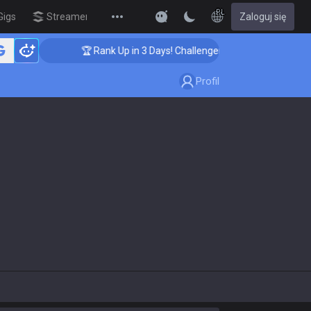
PL
Gigs
Streamer Overlay
Zaloguj się
New
🏆 Rank Up in 3 Days! Challenger Coaching
Profil