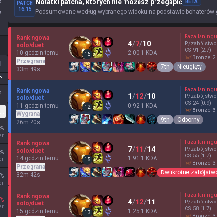
8
Notatki patcha, których nie możesz przegapić
BETA
PATCH
16.15
Podsumowane według wybranego widoku na podstawie bohaterów gr
7
1
Faza laningu
Rankingowa
4
/
7
/
10
P/zabójstwo
solo/duet
CS
91
(2.7)
10 godzin temu
2.00:1 KDA
16
bronze 2
Przegrana
d
7th
Nieugięty
33m 49s
P
Faza laningu
Rankingowa
2
1
/
12
/
10
P/zabójstwo
solo/duet
CS
24
(0.9)
11 godzin temu
0.92:1 KDA
12
bronze 3
lastyczna
Wygrana
9th
Odporny
26m 20s
%
er
Faza laningu
Rankingowa
7
/
11
/
14
P/zabójstwo
solo/duet
%
CS
55
(1.7)
14 godzin temu
1.91:1 KDA
er
15
bronze 3
Przegrana
Dwukrotne zabójstw
32m 42s
%
er
Faza laningu
Rankingowa
%
4
/
12
/
11
P/zabójstwo
solo/duet
er
CS
58
(1.7)
15 godzin temu
1.25:1 KDA
13
bronze 3