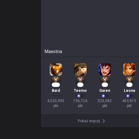
Maestria
406
67
47
42
Bard
Teemo
Garen
Leona
4,520,900

736,724

520,082

463,815

pkt
pkt
pkt
pkt
Pokaż więcej