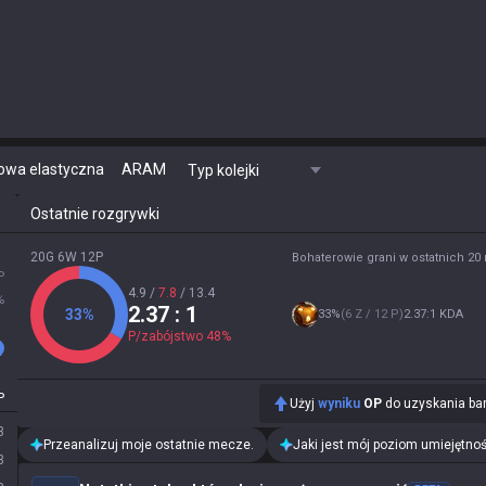
owa elastyczna
ARAM
Typ kolejki
Ostatnie rozgrywki
20G 6W 12P
Bohaterowie grani w ostatnich 2
P
4.9
/
7.8
/
13.4
%
2.37
: 1
33
%
33
%
(
6 Z / 12 P
)
2.37:1 KDA
P/zabójstwo
48
%
P
Użyj
wyniku
OP
do uzyskania bar
3
Przeanalizuj moje ostatnie mecze.
Jaki jest mój poziom umiejętnoś
3