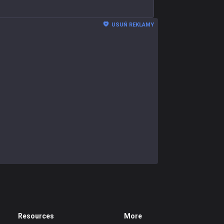
USUŃ REKLAMY
Resources
More