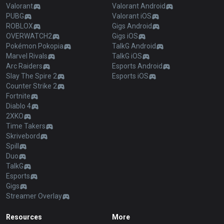
Valorant
Valorant Android
PUBG
Valorant iOS
ROBLOX
Gigs Android
OVERWATCH2
Gigs iOS
Pokémon Pokopia
TalkG Android
Marvel Rivals
TalkG iOS
Arc Raiders
Esports Android
Slay The Spire 2
Esports iOS
Counter Strike 2
Fortnite
Diablo 4
2XKO
Time Takers
Skrivebord
Spill
Duo
TalkG
Esports
Gigs
Streamer Overlay
Resources
More