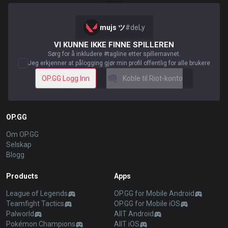
mujs ツ
#
deLy
VI KUNNE IKKE FINNE SPILLEREN
Sørg for å inkludere #tagline etter spillernavnet.
Jeg erkjenner at pålogging gjør min profil offentlig for alle brukere
OP.GG Logg Inn
Koble til Riot-konto
OP.GG
Om OP.GG
Selskap
Blogg
Products
Apps
League of Legends
OP.GG for Mobile Android
Teamfight Tactics
OP.GG for Mobile iOS
Palworld
AllT Android
Pokémon Champions
AllT iOS