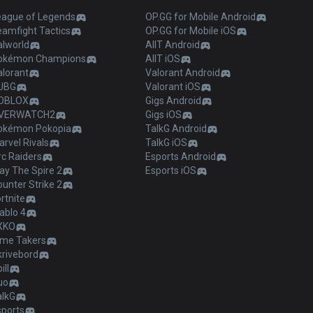
eague of Legends
OP.GG for Mobile Android
eamfight Tactics
OP.GG for Mobile iOS
alworld
AllT Android
okémon Champions
AllT iOS
alorant
Valorant Android
UBG
Valorant iOS
OBLOX
Gigs Android
VERWATCH2
Gigs iOS
okémon Pokopia
TalkG Android
rvel Rivals
TalkG iOS
c Raiders
Esports Android
ay The Spire 2
Esports iOS
unter Strike 2
rtnite
ablo 4
XKO
ime Takers
krivebord
ill
uo
alkG
sports