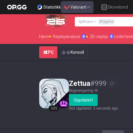
Statistikk
Valorant
Skrivebord
Spillnavn
+
#
Tagline
SEASON 26 : ACT 4
Hjem
Replayanalyse
2D-replay
Ledertavl
β
β
PC
Konsoll
Zettua
#
999
Stigerangering
-
th
Oppdatert
605
Sist oppdatert
:
2 seconds ago