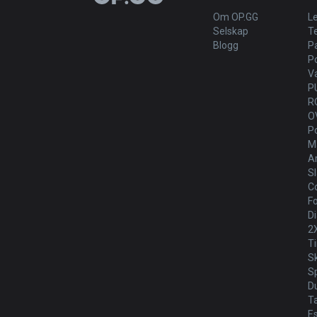
Om OP.GG
L
Selskap
T
Blogg
P
P
V
P
R
O
P
Ma
Ar
Sl
Co
Fo
Di
2
T
S
Sp
D
T
E