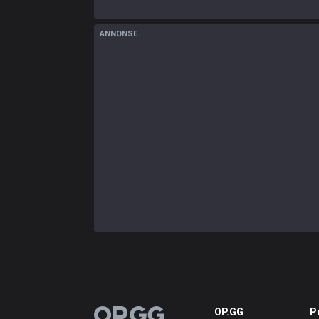
ANNONSE
OP.GG
P
OP.GG