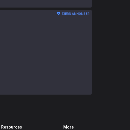
FJERN ANNONSER
Resources
More