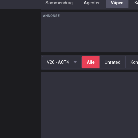
Sammendrag
Agenter
Våpen
K
ANNONSE
V26 - ACT4
Alle
Unrated
Kon