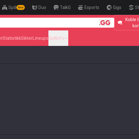
Spill
Duo
TalkG
Esports
Gigs
S
New
Koble t
🎯 Level Up Your Aim
ko
er
Statistikk
Sikter
Lineups
Spillinfo