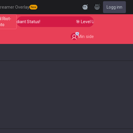
NO
treamer Overlay
Logg inn
New
il Riot-
 to Radiant Status!
🎯 Level Up Your Aim to Radiant 
nto
Min side