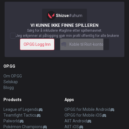
Shizue
#
uhum
VI KUNNE IKKE FINNE SPILLEREN
Sørg for å inkludere #tagline etter spillernavnet.
Jeg erkjenner at pålogging gjør min profil offentlig for alle brukere
OP.GG Logg Inn
Koble til Riot-konto
OP.GG
Om OP.GG
Selskap
Blogg
Products
Apps
League of Legends
OP.GG for Mobile Android
Teamfight Tactics
OP.GG for Mobile iOS
Palworld
AllT Android
Pokémon Champions
AllT iOS