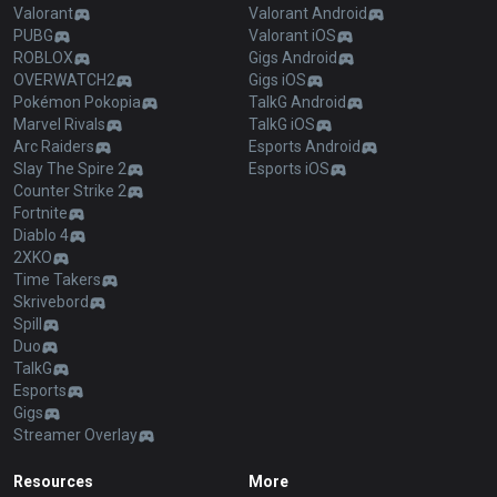
Valorant
Valorant Android
PUBG
Valorant iOS
ROBLOX
Gigs Android
OVERWATCH2
Gigs iOS
Pokémon Pokopia
TalkG Android
Marvel Rivals
TalkG iOS
Arc Raiders
Esports Android
Slay The Spire 2
Esports iOS
Counter Strike 2
Fortnite
Diablo 4
2XKO
Time Takers
Skrivebord
Spill
Duo
TalkG
Esports
Gigs
Streamer Overlay
Resources
More