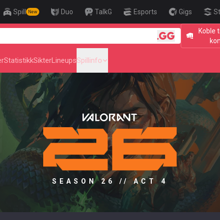
Spill
Duo
TalkG
Esports
Gigs
S
New
Koble t
🎯 Level Up
ko
er
Statistikk
Sikter
Lineups
Spillinfo
SEASON 26 // ACT 4