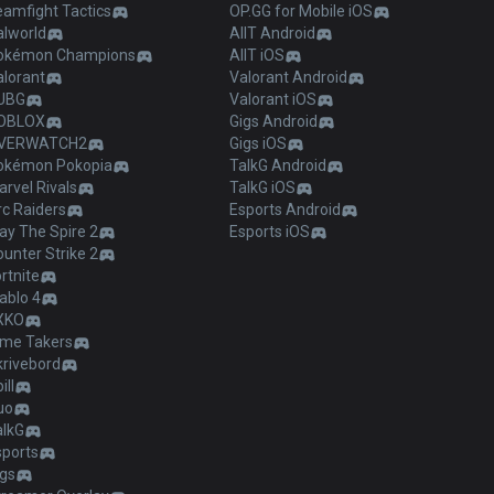
eamfight Tactics
OP.GG for Mobile iOS
alworld
AllT Android
okémon Champions
AllT iOS
alorant
Valorant Android
UBG
Valorant iOS
OBLOX
Gigs Android
VERWATCH2
Gigs iOS
okémon Pokopia
TalkG Android
rvel Rivals
TalkG iOS
c Raiders
Esports Android
ay The Spire 2
Esports iOS
unter Strike 2
rtnite
ablo 4
XKO
ime Takers
krivebord
ill
uo
alkG
sports
igs