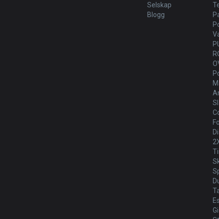
Selskap
T
Blogg
P
P
V
P
R
O
P
Ma
Ar
Sl
Co
Fo
Di
2
T
S
Sp
D
T
E
G