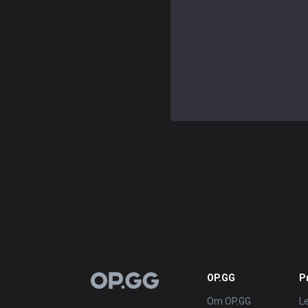
OP.GG
P
OP.GG
Om OP.GG
L