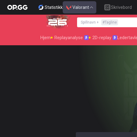
Statistikk
Valorant
Skrivebord
Spillnavn
+
#
Tagline
SEASON 26 : ACT 4
Hjem
Replayanalyse
2D-replay
Ledertavl
β
β