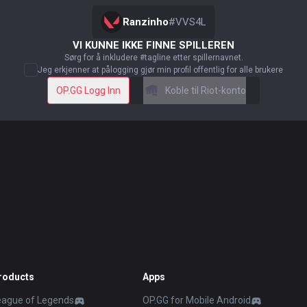
Ranzinho
#
VVS4L
VI KUNNE IKKE FINNE SPILLEREN
Sørg for å inkludere #tagline etter spillernavnet.
Jeg erkjenner at pålogging gjør min profil offentlig for alle brukere
OP.GG Logg Inn
Koble til Riot-konto
roducts
Apps
eague of Legends
OP.GG for Mobile Android