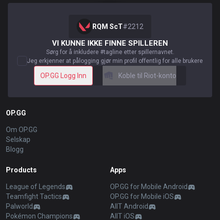
RQM ScT
#
2212
VI KUNNE IKKE FINNE SPILLEREN
Sørg for å inkludere #tagline etter spillernavnet.
Jeg erkjenner at pålogging gjør min profil offentlig for alle brukere
OP.GG Logg Inn
Koble til Riot-konto
OP.GG
Om OP.GG
Selskap
Blogg
Products
Apps
League of Legends
OP.GG for Mobile Android
Teamfight Tactics
OP.GG for Mobile iOS
Palworld
AllT Android
Pokémon Champions
AllT iOS