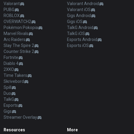
Valorant
Valorant Android
PUBG
Valorant iOS
ROBLOX
Gigs Android
OVERWATCH2
Gigs iOS
Pokémon Pokopia
TalkG Android
Marvel Rivals
TalkG iOS
Arc Raiders
Esports Android
Slay The Spire 2
Esports iOS
Counter Strike 2
Fortnite
Diablo 4
2XKO
Time Takers
Skrivebord
Spill
Duo
TalkG
Esports
Gigs
Streamer Overlay
Resources
More