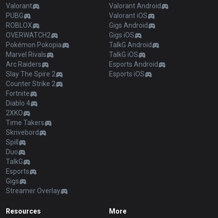
Valorant
Valorant Android
PUBG
Valorant iOS
ROBLOX
Gigs Android
OVERWATCH2
Gigs iOS
Pokémon Pokopia
TalkG Android
Marvel Rivals
TalkG iOS
Arc Raiders
Esports Android
Slay The Spire 2
Esports iOS
Counter Strike 2
Fortnite
Diablo 4
2XKO
Time Takers
Skrivebord
Spill
Duo
TalkG
Esports
Gigs
Streamer Overlay
Resources
More