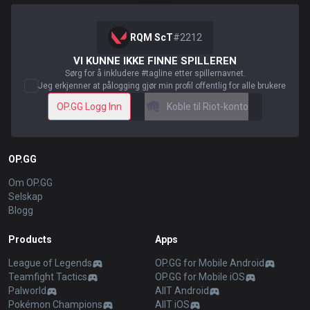
RQM ScT
#
2212
VI KUNNE IKKE FINNE SPILLEREN
Sørg for å inkludere #tagline etter spillernavnet.
Jeg erkjenner at pålogging gjør min profil offentlig for alle brukere
OP.GG Logg Inn
Koble til Riot-konto
OP.GG
Om OP.GG
Selskap
Blogg
Products
Apps
League of Legends
OP.GG for Mobile Android
Teamfight Tactics
OP.GG for Mobile iOS
Palworld
AllT Android
Pokémon Champions
AllT iOS