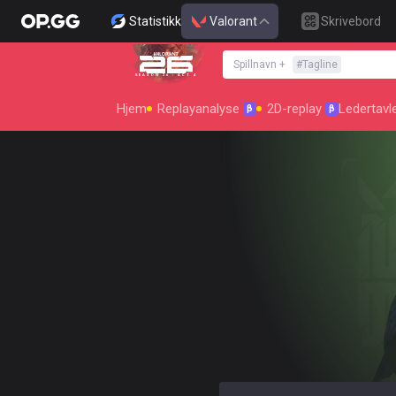
Statistikk
Valorant
Skrivebord
Spillnavn
+
#
Tagline
SEASON 26 : ACT 4
Hjem
Replayanalyse
2D-replay
Ledertavl
β
β