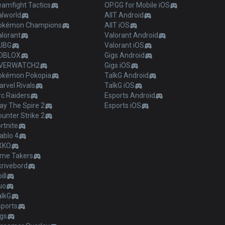
eamfight Tactics
OP.GG for Mobile iOS
alworld
AllT Android
okémon Champions
AllT iOS
alorant
Valorant Android
UBG
Valorant iOS
OBLOX
Gigs Android
VERWATCH2
Gigs iOS
okémon Pokopia
TalkG Android
rvel Rivals
TalkG iOS
c Raiders
Esports Android
ay The Spire 2
Esports iOS
unter Strike 2
rtnite
ablo 4
XKO
ime Takers
krivebord
ill
uo
alkG
sports
igs