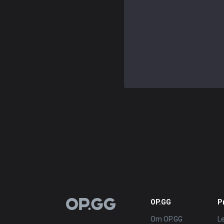
OP.GG
P
OP.GG
Om OP.GG
L