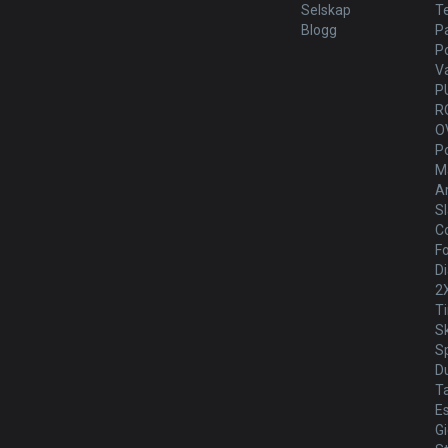
Selskap
T
Blogg
P
P
V
P
R
O
P
Ma
Ar
Sl
Co
Fo
Di
2
T
S
Sp
D
T
E
G