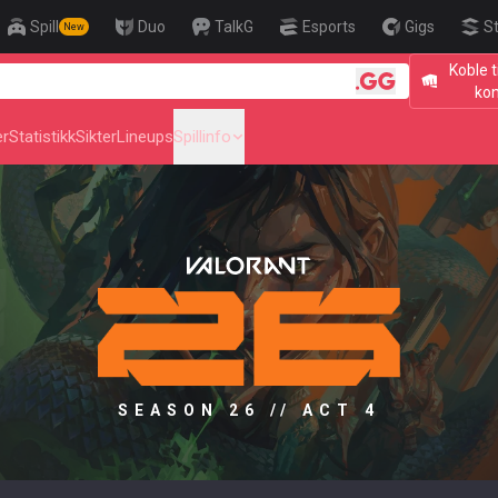
Spill
Duo
TalkG
Esports
Gigs
S
New
Koble t
🎯 Level Up Y
ko
er
Statistikk
Sikter
Lineups
Spillinfo
SEASON 26 // ACT 4