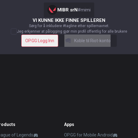
MIBR srN
#
mimi
VI KUNNE IKKE FINNE SPILLEREN
Sørg for å inkludere #tagline etter spillernavnet.
Jeg erkjenner at pålogging gjør min profil offentlig for alle brukere
OP.GG Logg Inn
Koble til Riot-konto
roducts
Apps
eague of Legends
OP.GG for Mobile Android