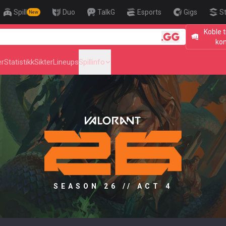
Spill
Duo
TalkG
Esports
Gigs
S
New
Koble t
🎯 Level Up Y
ko
er
Statistikk
Sikter
Lineups
Spillinfo
SEASON 26 // ACT 4