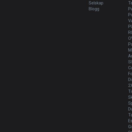
Selskap
T
Blogg
P
P
V
P
R
O
P
Ma
Ar
Sl
Co
Fo
Di
2
T
S
Sp
D
T
E
G