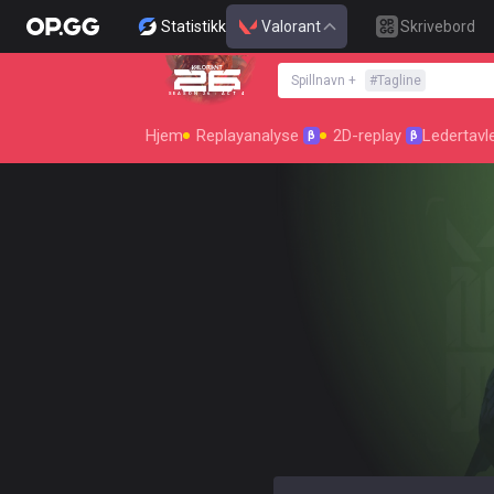
Statistikk
Valorant
Skrivebord
Spillnavn
+
#
Tagline
SEASON 26 : ACT 4
Hjem
Replayanalyse
2D-replay
Ledertavl
β
β