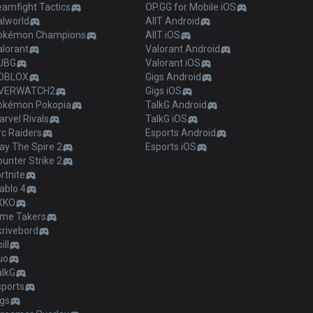
eamfight Tactics
OP.GG for Mobile iOS
alworld
AllT Android
okémon Champions
AllT iOS
alorant
Valorant Android
UBG
Valorant iOS
OBLOX
Gigs Android
VERWATCH2
Gigs iOS
okémon Pokopia
TalkG Android
rvel Rivals
TalkG iOS
c Raiders
Esports Android
ay The Spire 2
Esports iOS
unter Strike 2
rtnite
ablo 4
XKO
ime Takers
krivebord
ill
uo
alkG
sports
igs