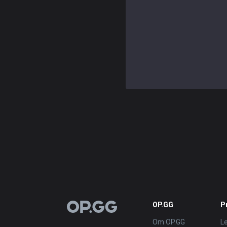
OP.GG
P
OP.GG
Om OP.GG
L