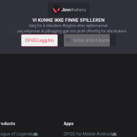
Jinn
#
wheru
VI KUNNE IKKE FINNE SPILLEREN
Sørg for å inkludere #tagline etter spillernavnet.
Jeg erkjenner at pålogging gjør min profil offentlig for alle brukere
OP.GG Logg Inn
Koble til Riot-konto
roducts
Apps
eague of Legends
OP.GG for Mobile Android