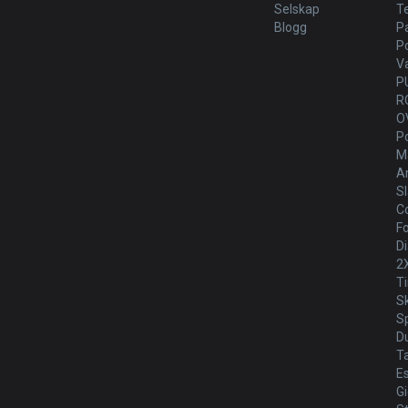
Selskap
T
Blogg
P
P
V
P
R
O
P
Ma
Ar
Sl
Co
Fo
Di
2
T
S
Sp
D
T
E
G