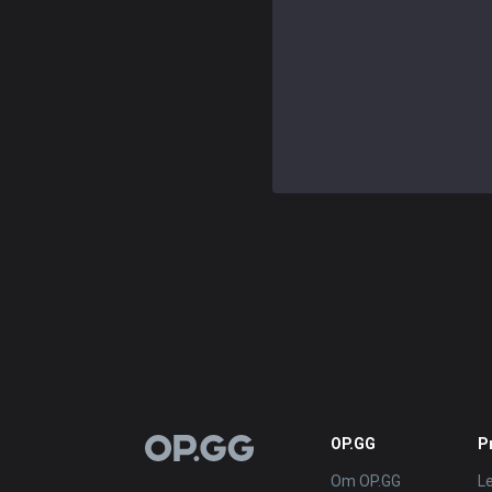
OP.GG
P
OP.GG
Om OP.GG
L