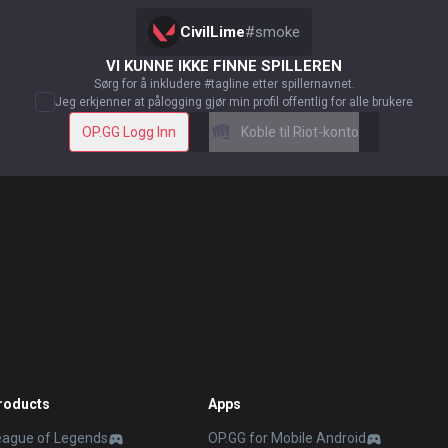
CivilLime
#
smoke
VI KUNNE IKKE FINNE SPILLEREN
Sørg for å inkludere #tagline etter spillernavnet.
Jeg erkjenner at pålogging gjør min profil offentlig for alle brukere
OP.GG Logg Inn
Koble til Riot-konto
roducts
Apps
eague of Legends
OP.GG for Mobile Android