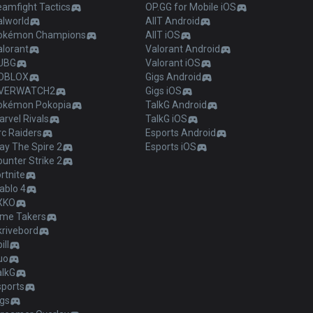
eamfight Tactics
OP.GG for Mobile iOS
alworld
AllT Android
okémon Champions
AllT iOS
alorant
Valorant Android
UBG
Valorant iOS
OBLOX
Gigs Android
VERWATCH2
Gigs iOS
okémon Pokopia
TalkG Android
rvel Rivals
TalkG iOS
c Raiders
Esports Android
ay The Spire 2
Esports iOS
unter Strike 2
rtnite
ablo 4
XKO
ime Takers
krivebord
ill
uo
alkG
sports
igs