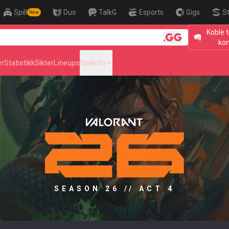
Spill
Duo
TalkG
Esports
Gigs
S
New
Koble t
🎯 Level U
ko
er
Statistikk
Sikter
Lineups
Spillinfo
SEASON 26 // ACT 4