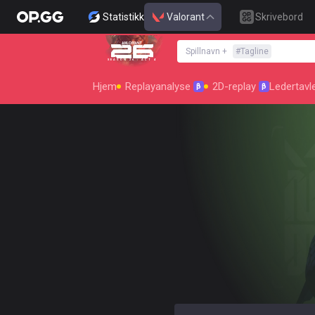
Statistikk
Valorant
Skrivebord
Spillnavn
+
#
Tagline
SEASON 26 : ACT 4
Hjem
Replayanalyse
2D-replay
Ledertavl
β
β