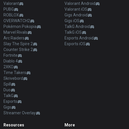
Valorant
Valorant Android
PUBG
Valorant iOS
ROBLOX
Gigs Android
OVERWATCH2
Gigs iOS
Pokémon Pokopia
TalkG Android
Marvel Rivals
TalkG iOS
Arc Raiders
Esports Android
Slay The Spire 2
Esports iOS
Counter Strike 2
Fortnite
Diablo 4
2XKO
Time Takers
Skrivebord
Spill
Duo
TalkG
Esports
Gigs
Streamer Overlay
Resources
More