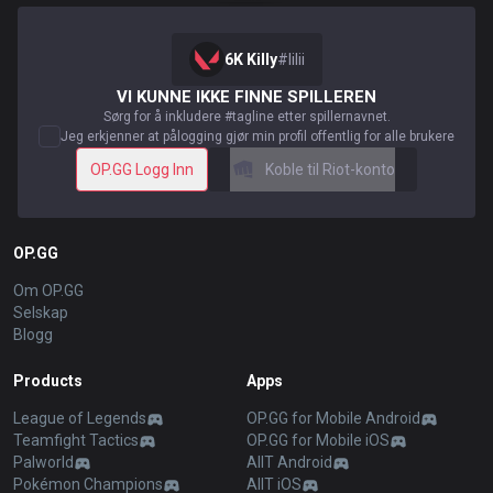
6K Killy
#
lilii
VI KUNNE IKKE FINNE SPILLEREN
Sørg for å inkludere #tagline etter spillernavnet.
Jeg erkjenner at pålogging gjør min profil offentlig for alle brukere
OP.GG Logg Inn
Koble til Riot-konto
OP.GG
Om OP.GG
Selskap
Blogg
Products
Apps
League of Legends
OP.GG for Mobile Android
Teamfight Tactics
OP.GG for Mobile iOS
Palworld
AllT Android
Pokémon Champions
AllT iOS