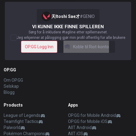
天Itoshi Sae才
#
GENIO
VI KUNNE IKKE FINNE SPILLEREN
Sørg for å inkludere #tagline etter spillernavnet.
Jeg erkjenner at pålogging gjør min profil offentlig for alle brukere
OP.GG Logg Inn
Koble til Riot-konto
OP.GG
Om OP.GG
Selskap
Blogg
Products
Apps
League of Legends
OP.GG for Mobile Android
Teamfight Tactics
OP.GG for Mobile iOS
Palworld
AllT Android
Pokémon Champions
AllT iOS