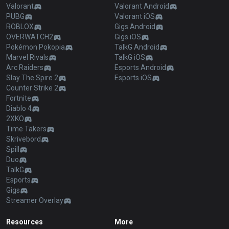
Valorant
Valorant Android
PUBG
Valorant iOS
ROBLOX
Gigs Android
OVERWATCH2
Gigs iOS
Pokémon Pokopia
TalkG Android
Marvel Rivals
TalkG iOS
Arc Raiders
Esports Android
Slay The Spire 2
Esports iOS
Counter Strike 2
Fortnite
Diablo 4
2XKO
Time Takers
Skrivebord
Spill
Duo
TalkG
Esports
Gigs
Streamer Overlay
Resources
More