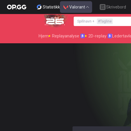
Statistikk
Valorant
Skrivebord
Spillnavn
+
#
Tagline
SEASON 26 : ACT 4
Hjem
Replayanalyse
2D-replay
Ledertavl
β
β