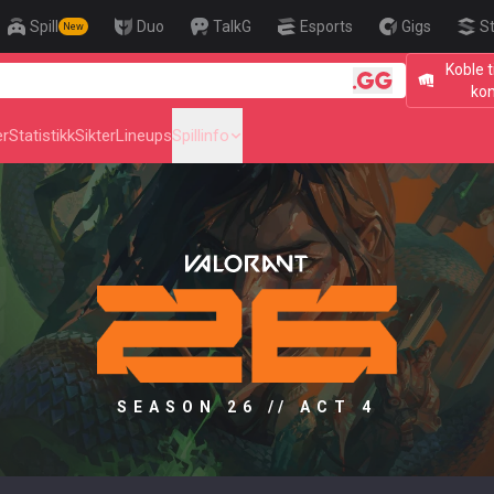
Spill
Duo
TalkG
Esports
Gigs
S
New
Koble t
🎯 Level Up 
ko
er
Statistikk
Sikter
Lineups
Spillinfo
SEASON 26 // ACT 4