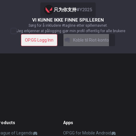
只为你支持
#
Y2025
VI KUNNE IKKE FINNE SPILLEREN
Sørg for å inkludere #tagline etter spillernavnet.
Jeg erkjenner at pålogging gjør min profil offentlig for alle brukere
OP.GG Logg Inn
Koble til Riot-konto
roducts
Apps
eague of Legends
OP.GG for Mobile Android