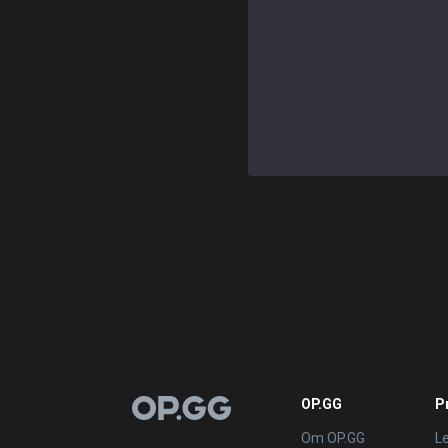
OP.GG
P
OP.GG
Om OP.GG
L