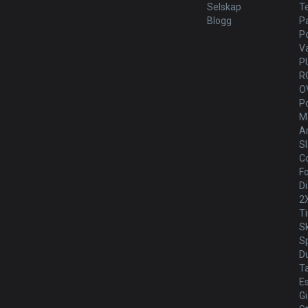
Selskap
T
Blogg
P
P
V
P
R
O
P
Ma
Ar
Sl
Co
Fo
Di
2
T
S
Sp
D
T
E
G