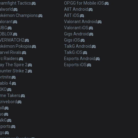
eamfight Tactics
OP.GG for Mobile iOS
alworld
AllT Android
okémon Champions
AllT iOS
alorant
Valorant Android
UBG
Valorant iOS
OBLOX
Gigs Android
VERWATCH2
Gigs iOS
okémon Pokopia
TalkG Android
rvel Rivals
TalkG iOS
c Raiders
Esports Android
ay The Spire 2
Esports iOS
unter Strike 2
rtnite
ablo 4
XKO
ime Takers
krivebord
ill
uo
alkG
sports
igs