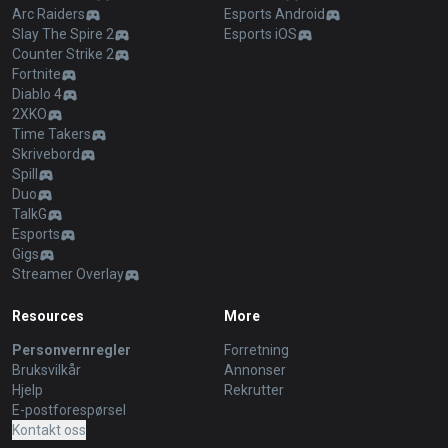
Arc Raiders
Esports Android
Slay The Spire 2
Esports iOS
Counter Strike 2
Fortnite
Diablo 4
2XKO
Time Takers
Skrivebord
Spill
Duo
TalkG
Esports
Gigs
Streamer Overlay
Resources
More
Personvernregler
Forretning
Bruksvilkår
Annonser
Hjelp
Rekrutter
E-postforespørsel
Kontakt oss