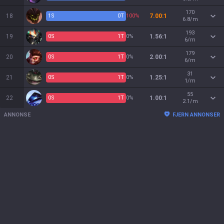
170
18
1
S
0
T
100%
7.00:1
6.8/m
193
19
0
S
1
T
0%
1.56:1
6/m
179
20
0
S
1
T
0%
2.00:1
6/m
31
21
0
S
1
T
0%
1.25:1
1/m
55
22
0
S
1
T
0%
1.00:1
2.1/m
ANNONSE
FJERN ANNONSER