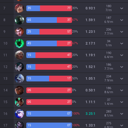
180
7
3
S
7
T
30%
0.93:1
7/m
187
8
6
S
3
T
67%
1.59:1
6.9/m
206
9
2
S
5
T
29%
1.23:1
7.7/m
34
10
4
S
2
T
67%
2.17:1
1/m
190
11
1
S
4
T
20%
1.19:1
6.4/m
186
12
1
S
4
T
20%
1.52:1
7.7/m
234
13
1
S
1
T
50%
1.05:1
7.9/m
186
14
0
S
2
T
0%
0.50:1
8.6/m
37
15
0
S
2
T
0%
1.11:1
1.4/m
283
16
1
S
0
T
100%
3.25:1
8.1/m
275
17
1
S
0
T
100%
1.33:1
6.8/m