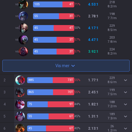
218
vs
10
S
4
T
71%
4.53:1
8.2/m
198
vs
5
S
3
T
63%
2.78:1
7.7/m
229
vs
4
S
4
T
50%
4.17:1
8.5/m
203
vs
4
S
3
T
57%
4.47:1
7.8/m
224
vs
4
S
3
T
57%
3.92:1
8.2/m
Vis mer
229
2
88
S
73
T
55%
1.77:1
8.6/m
199
3
86
S
70
T
55%
2.45:1
7.5/m
188
4
7
S
9
T
44%
1.82:1
7.2/m
189
5
5
S
6
T
45%
1.31:1
7.3/m
26
6
4
S
6
T
40%
2.13:1
1.2/m