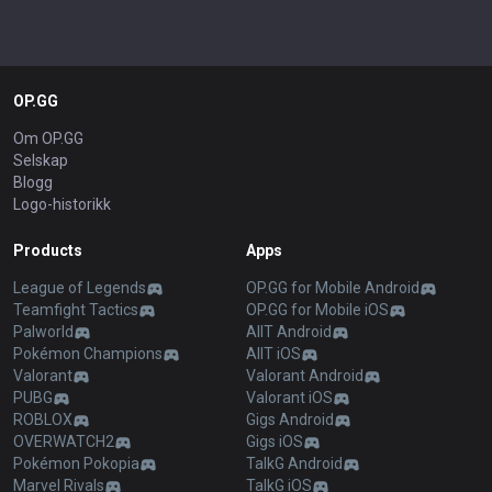
OP.GG
Om OP.GG
Selskap
Blogg
Logo-historikk
Products
Apps
League of Legends
OP.GG for Mobile Android
Teamfight Tactics
OP.GG for Mobile iOS
Palworld
AllT Android
Pokémon Champions
AllT iOS
Valorant
Valorant Android
PUBG
Valorant iOS
ROBLOX
Gigs Android
OVERWATCH2
Gigs iOS
Pokémon Pokopia
TalkG Android
Marvel Rivals
TalkG iOS