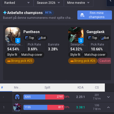
Ranked
Season 2026
Mine mestre
Anbefalte champions
BETA
Finn mine
champions
Basert på denne summonerens mest spilte champions, resultater og nøkkelstatistikk.
Pantheon
Gangplank
Top
Bot
Top
Bot
Seierprosent
Pick Rate
Banrate
Seierprosent
Pick Rate
B
54.54%
3.69%
3.28%
54.32%
10.66%
2
Style fit
Matchup cover
Style fit
Matchup cover
Strong pick #25
Strong pick #26
Caution
#
Mester
Spilt
KDA
CS
201
-
326
S
279
T
54%
2.25:1
7.6/m
199
1
115
S
81
T
59%
3.38:1
7.8/m