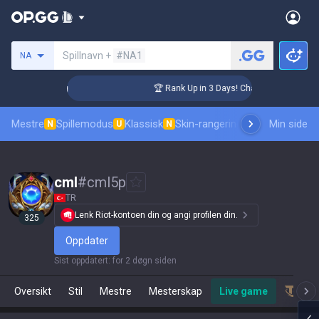
Søk etter en summoner
Spillnavn +
#NA1
NA
llenger Coaching
🏆 Rank Up in 3 Days! Challenger Coaching
Mestre
Spillemodus
Klassisk
Skin-rangering
Rangeringer
Min side
Prof
N
U
N
cml
#
cml5p
TR
Lenk Riot-kontoen din og angi profilen din.
325
Oppdater
Sist oppdatert
:
for 2 døgn siden
Oversikt
Stil
Mestre
Mesterskap
Live game
Team