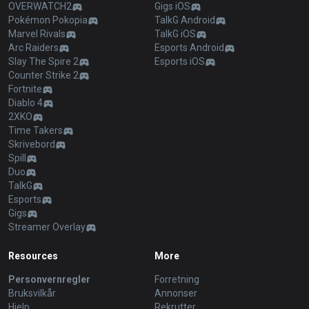
OVERWATCH2
Gigs iOS
Pokémon Pokopia
TalkG Android
Marvel Rivals
TalkG iOS
Arc Raiders
Esports Android
Slay The Spire 2
Esports iOS
Counter Strike 2
Fortnite
Diablo 4
2XKO
Time Takers
Skrivebord
Spill
Duo
TalkG
Esports
Gigs
Streamer Overlay
Resources
More
Personvernregler
Forretning
Bruksvilkår
Annonser
Hjelp
Rekrutter