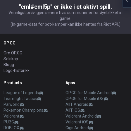
"cml#cml5p" er ikke i et aktivt spill.
Vennligst prøv igjen senere hvis summoner er for øyeblikket in
game.
(In-game-data for bot-kamper kan ikke hentes fra Riot API.)
OP.GG
Om OP.GG
Selskap
Blogg
Logo-historikk
Products
Apps
League of Legends
OP.GG for Mobile Android
Teamfight Tactics
OP.GG for Mobile iOS
Palworld
AllT Android
Pokémon Champions
AllT iOS
Valorant
Valorant Android
PUBG
Valorant iOS
ROBLOX
Gigs Android