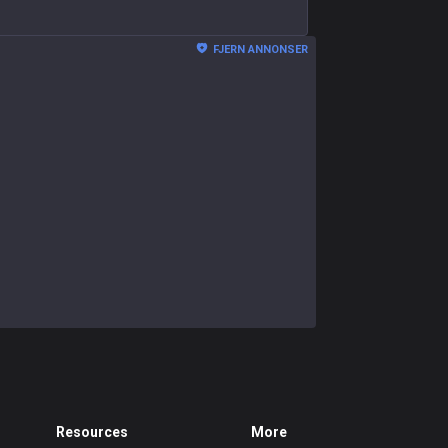
FJERN ANNONSER
Resources
More