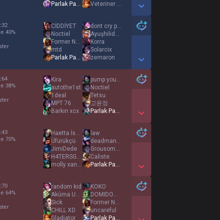
Parlak Pasif
Veteriner Eylül
Show More Detail Games
:
32
CİDDİYET
dont cry pleaseª
se
40
%
Noctiel
Ayuşhilidara
Former NPC
Korra
ster
mtd
Solarcix
Parlak Pasif
zemaron
Show More Detail Games
:
64
Kira
pump you all
se
38
%
autothe1st
Noctiel
1deal
Tetsu
ster
MPT 76
고윤정
Barkın xcx
Parlak Pasif
Show More Detail Games
:
43
Haetta İsaksen
law
se
70
%
Üfürükçü
deadmanshand
JimiDede
Grousome Kray
H4TERSGXD4MN
Caliste
molly xanny lean
Parlak Pasif
Show More Detail Games
:
70
random kid
KOKO
se
64
%
Akûma Undomîell
DOMIDOMIDOMIDOMI
Sick
Former NPC
ster
CHILL XD
uncareful
Gladiator
Parlak Pasif