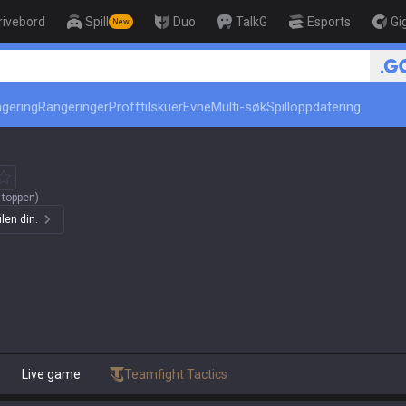
rivebord
Spill
Duo
TalkG
Esports
Gi
New
r
ngering
Rangeringer
Profftilskuer
Evne
Multi-søk
Spilloppdatering
 toppen)
len din.
Live game
Teamfight Tactics