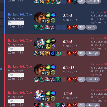
28 min 33 s
6th
Resilient
Lane-fase
68
Ranked Solo/Duo
2
/
2
/
8
Kill Deltakel
5 days ago
CS
18
(1.2)
5.00:1 KDA
8
%
Vinn
grandma
15 min 36 s
3rd
Victor
Lane-fase
36
Ranked Solo/Duo
0
/
8
/
8
Kill Deltakel
5 days ago
CS
29
(1.2)
1.00:1 KDA
11
Tap
grandma
25 min 13 s
9th
Struggle
%
%
Lane-fase
57
Ranked Solo/Duo
0
/
6
/
16
Kill Deltakel
ER
6 days ago
CS
27
(1.1)
2.67:1 KDA
12
Tap
master
25 min 00 s
6th
Unlucky
Lane-fase
30
Ranked Solo/Duo
1
/
7
/
6
Kill Deltakel
6 days ago
CS
11
(0.7)
1.00:1 KDA
8
Tap
grandma
15 min 16 s
7th
Struggle