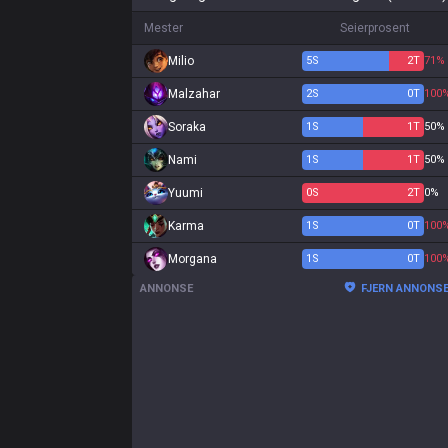
Mester
Seierprosent
Milio
5
S
2
T
71%
Malzahar
2
S
0
T
100
Soraka
1
S
1
T
50%
Nami
1
S
1
T
50%
Yuumi
0
S
2
T
0%
Karma
1
S
0
T
100
Morgana
1
S
0
T
100
ANNONSE
FJERN ANNONS