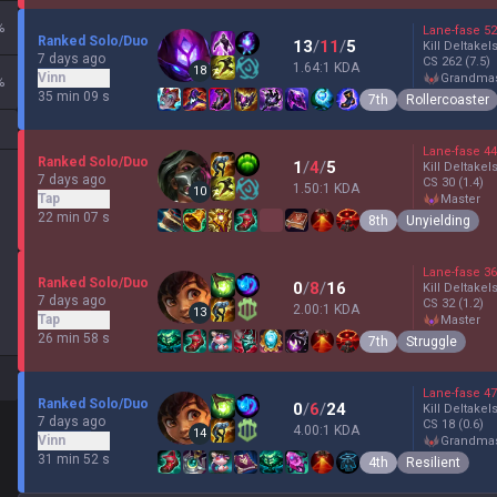
%
Lane-fase
52
Ranked Solo/Duo
13
/
11
/
5
Kill Deltakel
7 days ago
CS
262
(7.5)
1.64:1 KDA
18
Vinn
grandma
%
35 min 09 s
7th
Rollercoaster
Lane-fase
44
Ranked Solo/Duo
1
/
4
/
5
Kill Deltakel
7 days ago
CS
30
(1.4)
1.50:1 KDA
10
Tap
master
22 min 07 s
8th
Unyielding
Lane-fase
36
Ranked Solo/Duo
0
/
8
/
16
Kill Deltakel
7 days ago
CS
32
(1.2)
2.00:1 KDA
13
Tap
master
26 min 58 s
7th
Struggle
Lane-fase
47
Ranked Solo/Duo
0
/
6
/
24
Kill Deltakel
7 days ago
CS
18
(0.6)
4.00:1 KDA
14
Vinn
grandma
31 min 52 s
4th
Resilient