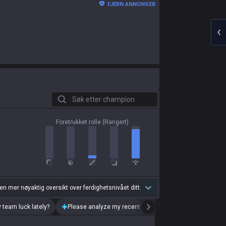
FJERN ANNONSER
Søk etter champion
Foretrukket rolle (Rangert)
 en mer nøyaktig oversikt over ferdighetsnivået ditt.
 team luck lately?
Please analyze my recent playstyle.