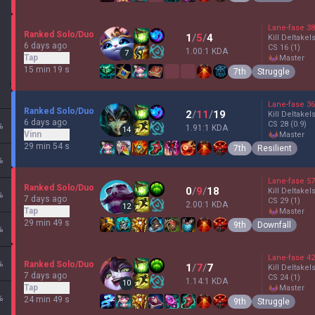
Lane-fase
38
Ranked Solo/Duo
1
/
5
/
4
Kill Deltakel
6 days ago
CS
16
(1)
1.00:1 KDA
7
Tap
master
15 min 19 s
7th
Struggle
Lane-fase
36
Ranked Solo/Duo
2
/
11
/
19
Kill Deltakel
6 days ago
CS
28
(0.9)
%
1.91:1 KDA
14
Vinn
master
29 min 54 s
7th
Resilient
%
Lane-fase
57
Ranked Solo/Duo
0
/
9
/
18
Kill Deltakel
%
7 days ago
CS
29
(1)
2.00:1 KDA
12
Tap
master
29 min 49 s
9th
Downfall
%
Lane-fase
42
%
Ranked Solo/Duo
1
/
7
/
7
Kill Deltakel
7 days ago
CS
24
(1)
1.14:1 KDA
10
Tap
master
%
24 min 49 s
9th
Struggle