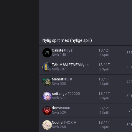
Nylig spilt med (nylige spill)
Caliste
#
Riyal
1S / 2T
33
Nivå
140
3
Spill
TANIMAM ETMEM
#
yas
1S / 1T
50
Nivå
787
2
Spill
Memati
#
SFK
1S / 1T
50
Nivå
558
2
Spill
settangel
#
00000
1S / 1T
50
Nivå
577
2
Spill
devn
#
0000
0S / 2T
0
Nivå
529
2
Spill
Noctiel
#
NOXIA
1S / 1T
50
Nivå
268
2
Spill