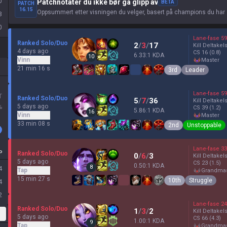
0
Patchnotater du ikke bør gå glipp av
BETA
PATCH
16.15
Oppsummert etter visningen du velger, basert på champions du har 
3
0
Lane-fase
59
Ranked Solo/Duo
2
/
3
/
17
Kill Deltakel
4 days ago
CS
16
(0.8)
6.33:1 KDA
10
Vinn
master
21 min 16 s
3rd
Leader
Lane-fase
59
T
Ranked Solo/Duo
5
/
7
/
36
Kill Deltakel
5 days ago
%
CS
39
(1.2)
5.86:1 KDA
16
Vinn
master
33 min 08 s
2nd
Unstoppable
Lane-fase
33
P
Ranked Solo/Duo
0
/
6
/
3
Kill Deltakel
5 days ago
CS
23
(1.5)
0.50:1 KDA
8
4
Tap
grandma
15 min 27 s
10th
Struggle
4
2
Lane-fase
24
Ranked Solo/Duo
1
/
3
/
2
Kill Deltakel
5 days ago
CS
66
(4.3)
1.00:1 KDA
9
Tap
grandma