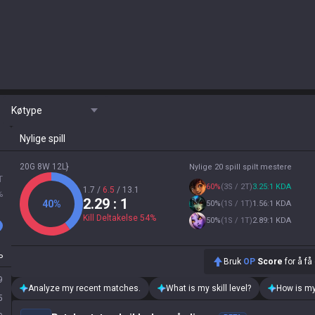
Køtype
Nylige spill
20G 8W 12L}
Nylige 20 spill spilt mestere
T
60
%
(
3S / 2T
)
3.25:1 KDA
1.7
/
6.5
/
13.1
%
2.29
: 1
40
%
50
%
(
1S / 1T
)
1.56:1 KDA
Kill Deltakelse
54
%
50
%
(
1S / 1T
)
2.89:1 KDA
P
Bruk
OP
Score
for å få
9
Analyze my recent matches.
What is my skill level?
How is my
5