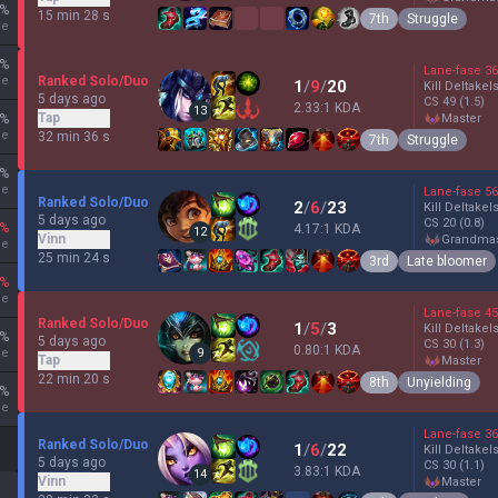
%
15 min 28 s
7th
Struggle
ne
%
Lane-fase
36
ne
Ranked Solo/Duo
1
/
9
/
20
Kill Deltakel
5 days ago
CS
49
(1.5)
2.33:1 KDA
13
Tap
%
master
ne
32 min 36 s
7th
Struggle
%
ne
Lane-fase
56
Ranked Solo/Duo
2
/
6
/
23
Kill Deltakel
5 days ago
CS
20
(0.8)
%
4.17:1 KDA
12
Vinn
grandma
ne
25 min 24 s
3rd
Late bloomer
%
ne
Lane-fase
45
Ranked Solo/Duo
1
/
5
/
3
Kill Deltakel
%
5 days ago
CS
30
(1.3)
0.80:1 KDA
ne
9
Tap
master
22 min 20 s
8th
Unyielding
%
ne
Lane-fase
36
Ranked Solo/Duo
1
/
6
/
22
Kill Deltakel
5 days ago
CS
30
(1.1)
3.83:1 KDA
14
Vinn
master