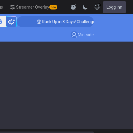
NO
gs
Streamer Overlay
Logg inn
New
🏆 Rank Up in 3 Days! Challenger Coaching
Min side