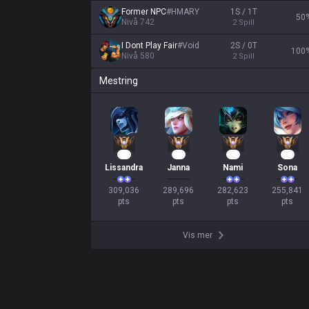
Former NPC
#
HMARY
1S / 1T
50
Nivå
742
2
Spill
I Dont Play Fair
#
Void
2S / 0T
100
Nivå
580
2
Spill
Mestring
31
28
28
26
Lissandra
Janna
Nami
Sona
309,036

289,696

282,623

255,841

pts
pts
pts
pts
Vis mer