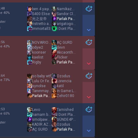
Show More Detail Games
:
48
ben 4 yaşındayım
Namikaze Minato
se
40
%
S400 Elise
Sandor Clegáne
光之皇帝
Parlak Pasif
ster
ristretto abuser
arigatogozaimasu
Immortall3
I Dont Play Fair
Show More Detail Games
:
56
NOVARION PRIME
AÇ GURD
se
43
%
odyw2
devn
koonser
Akcaonthebeat
kaelist
Flićker
Rigby
Parlak Pasif
Show More Detail Games
:
64
so baby wtf
Ozodus
se
73
%
Lulu Or Feed
Lorencia
synolse
katil
Tanınmayanlar
In Game Leader
Parlak Pasif
Zehir0180
Show More Detail Games
:
53
Levo
Tarnished
se
65
%
hamam böceği
I Dont Play Fair
smolpaweum
GÜNDE4POSTA
ster
KADİR AZAD
Ozodus
AÇ GURD
Parlak Pasif
Show More Detail Games