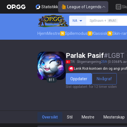
Statistikk
League of Legends
Sk
Søk etter en summone
NA
Spillnavn +
#NA1
Hjem
Mestre
Spillemodus
Klassisk
Skin-ra
N
U
N
Parlak Pasif
#
LGBT
TR
Stigerrangering
259
(0.0368% av
Lenk Riot-kontoen din og angi profi
Oppdater
Nivågraf
811
Sist oppdatert
:
for 12 timer siden
Oversikt
Stil
Mestre
Mesterskap