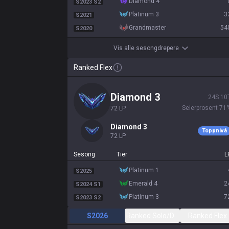
diamond 4
S2023 S2
platinum 3
3
S2021
grandmaster
54
S2020
Vis alle sesongdrepere
Ranked Flex
diamond 3
24
S
10
Seierprosent
71
72
LP
diamond 3
Toppnivå
72
LP
Sesong
Tier
L
platinum 1
S2025
emerald 4
2
S2024 S1
platinum 3
7
S2023 S2
S2026
Ranked Solo/Duo
Ranked Flex