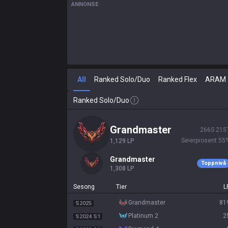
ANNONSE
All
Ranked Solo/Duo
Ranked Flex
ARAM
Ranked Solo/Duo
grandmaster
266
S
215
Seierprosent
55
1,129
LP
grandmaster
Toppnivå
1,308
LP
Sesong
Tier
L
grandmaster
81
S2025
platinum 2
2
S2024 S1