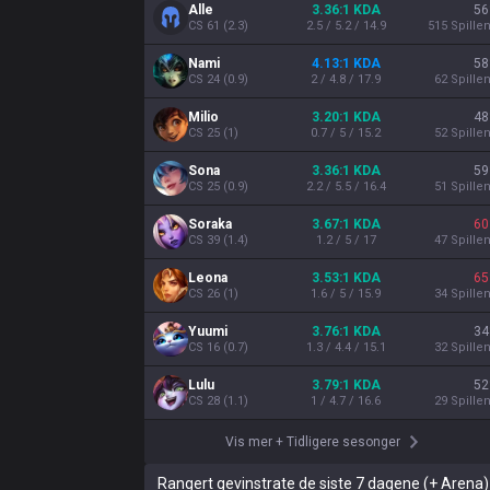
Alle
3.36:1 KDA
56
CS
61
(
2.3
)
2.5 / 5.2 / 14.9
515
Spille
Nami
4.13:1 KDA
58
CS
24
(
0.9
)
2 / 4.8 / 17.9
62
Spille
Milio
3.20:1 KDA
48
CS
25
(
1
)
0.7 / 5 / 15.2
52
Spille
Sona
3.36:1 KDA
59
CS
25
(
0.9
)
2.2 / 5.5 / 16.4
51
Spille
Soraka
3.67:1 KDA
60
CS
39
(
1.4
)
1.2 / 5 / 17
47
Spille
Leona
3.53:1 KDA
65
CS
26
(
1
)
1.6 / 5 / 15.9
34
Spille
Yuumi
3.76:1 KDA
34
CS
16
(
0.7
)
1.3 / 4.4 / 15.1
32
Spille
Lulu
3.79:1 KDA
52
CS
28
(
1.1
)
1 / 4.7 / 16.6
29
Spille
Vis mer
+
Tidligere sesonger
Rangert gevinstrate de siste 7 dagene (+ Arena)