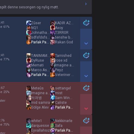
spilt denne sesongen og nylig møtt.
:
41
Zûser
KADİR AZAD
se
61
%
NQ1
Axoy
Johnathan Wick x
T3RR0R
sdfsfdsfsdfsdfds
tenshw bnmfutbol
Parlak Pasif
Rakan God
Show More Detail Games
:
41
TANIMAM ETMEM
Tarnished
se
77
%
DyRuse
rose xd
Memati
imagine a legend
Marco Asensio
Peyz
Parlak Pasif
Veteriner Eylül
Show More Detail Games
:
67
Meteûs
settangel
se
25
%
imagine a legend
mist
저격병
Sam Winchester
ster
mid samira
Caliste
Gölge Alev
Parlak Pasif
Show More Detail Games
:
76
white1
Nekkinarle
se
75
%
darquesse
Safa
Eyvallahsız
Parlak Pasif
ster