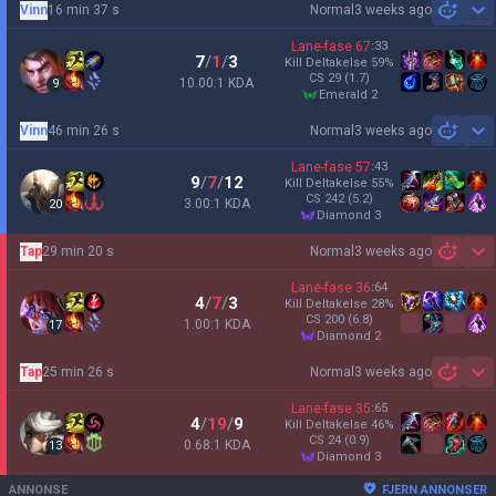
Vinn
16 min 37 s
Normal
3 weeks ago
Sh
Lane-fase
67
:
33
7
/
1
/
3
Kill Deltakelse
59
%
CS
29
(1.7)
10.00:1 KDA
9
emerald 2
Vinn
46 min 26 s
Normal
3 weeks ago
Sh
Lane-fase
57
:
43
9
/
7
/
12
Kill Deltakelse
55
%
CS
242
(5.2)
3.00:1 KDA
20
diamond 3
Tap
29 min 20 s
Normal
3 weeks ago
Sh
Lane-fase
36
:
64
4
/
7
/
3
Kill Deltakelse
28
%
CS
200
(6.8)
1.00:1 KDA
17
diamond 2
Tap
25 min 26 s
Normal
3 weeks ago
Sh
Lane-fase
35
:
65
4
/
19
/
9
Kill Deltakelse
46
%
CS
24
(0.9)
0.68:1 KDA
13
diamond 3
ANNONSE
FJERN ANNONSER