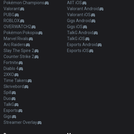
Pokémon Champions
AllT iOS
Valorant
Valorant Android
PUBG
Valorant iOS
ROBLOX
Gigs Android
OVERWATCH2
Gigs iOS
Pokémon Pokopia
TalkG Android
Marvel Rivals
TalkG iOS
Arc Raiders
Esports Android
Slay The Spire 2
Esports iOS
Counter Strike 2
Fortnite
Diablo 4
2XKO
Time Takers
Skrivebord
Spill
Duo
TalkG
Esports
Gigs
Streamer Overlay