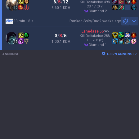
6
/
5
/
12
Kill Deltakelse
49
%
CS
17
(0.7)
3.60:1 KDA
12
diamond 2
Vinn
33 min 18 s
Ranked Solo/Duo
2 weeks ago
Sh
Lane-fase
55
:
45
3
/
8
/
5
Kill Deltakelse
28
%
CS
268
(8)
1.00:1 KDA
19
diamond 1
ANNONSE
FJERN ANNONSER