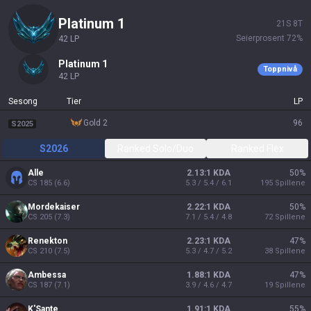
platinum 1
21
S
8
T
Seierprosent
72
%
42
LP
platinum 1
Toppnivå
42
LP
Sesong
Tier
LP
gold 2
96
S2025
S2026
Ranked Solo/Duo
Ranked Flex
Alle
2.13:1 KDA
50
%
CS
185
(
6.6
)
5.3 / 5.4 / 6.1
195
Spillene
Mordekaiser
2.22:1 KDA
50
%
CS
205
(
7.3
)
7.1 / 5.4 / 4.8
72
Spillene
Renekton
2.23:1 KDA
47
%
CS
210
(
7.5
)
5.3 / 4.7 / 5.2
38
Spillene
Ambessa
1.88:1 KDA
47
%
CS
187
(
7.1
)
3.9 / 4.6 / 4.7
19
Spillene
K'Sante
1.91:1 KDA
55
%