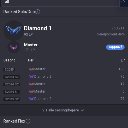
All
Ranked Solo/Duo
diamond 1
76
S
91
T
Seierprosent
46
%
93
LP
master
Toppnivå
171
LP
Sesong
Tier
LP
master
199
S2025
diamond 2
75
S2024 S3
master
17
S2024 S2
master
0
S2024 S1
diamond 2
77
S2023 S2
Vis alle sesongdrepere
Ranked Flex