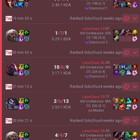
CS
198
(6.7)
2.40:1 KDA
16
diamond 1
Tap
19 min 03 s
Ranked Solo/Duo
3 weeks ago
Sh
Lane-fase
33
:
67
1
/
7
/
1
Kill Deltakelse
25
%
CS
106
(5.6)
0.29:1 KDA
12
diamond 2
Tap
35 min 03 s
Ranked Solo/Duo
3 weeks ago
Sh
Lane-fase
46
:
54
10
/
6
/
9
Kill Deltakelse
54
%
CS
224
(6.4)
3.17:1 KDA
20
diamond 1
Tap
37 min 12 s
Ranked Solo/Duo
4 weeks ago
Sh
Lane-fase
29
:
71
2
/
6
/
13
Kill Deltakelse
38
%
CS
226
(6.1)
2.50:1 KDA
20
master
Tap
25 min 21 s
Ranked Solo/Duo
4 weeks ago
Sh
Lane-fase
58
:
42
4
/
4
/
7
Kill Deltakelse
65
%
CS
191
(7.5)