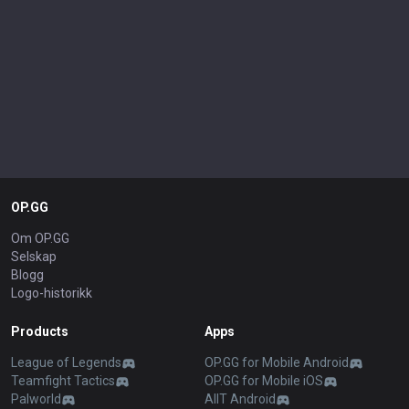
OP.GG
Om OP.GG
Selskap
Blogg
Logo-historikk
Products
Apps
League of Legends
OP.GG for Mobile Android
Teamfight Tactics
OP.GG for Mobile iOS
Palworld
AllT Android