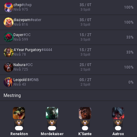
chxp
#
chxp
3S / 0T
100
%
Nivå
975
3
Spill
diazepam
#
eater
3S / 0T
100
%
Nivå
816
3
Spill
Dayer
#
OC
1S / 2T
33
%
Nivå
599
3
Spill
4 Year Purgatory
#
4444
1S / 2T
33
%
Nivå
78
3
Spill
Nabura
#
OC
2S / 0T
100
%
Nivå
725
2
Spill
Leopold II
#
DNB
0S / 2T
0
%
Nivå
43
2
Spill
Mestring
153
136
21
16
Renekton
Mordekaiser
K'Sante
Aatrox