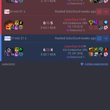
2.75:1 KDA
16
diamond 1
Tap
26 min 51 s
Ranked Solo/Duo
4 weeks ago
Sh
Lane-fase
39
:
61
0
/
8
/
5
Kill Deltakelse
28
%
CS
174
(6.5)
0.63:1 KDA
15
diamond 2
Vinn
27 min 21 s
Ranked Solo/Duo
4 weeks ago
Sh
Lane-fase
64
:
36
6
/
2
/
4
Kill Deltakelse
20
%
CS
241
(8.8)
5.00:1 KDA
18
diamond 1
ANNONSE
FJERN ANNONSER