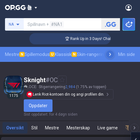
Søk etter en summoner
Spillnavn +
#NA1
NA
er Coaching
🏆 Rank Up in 3 Days! Challenger Coaching
Mestre
Spillemodus
Klassisk
Skin-rangering
Rangeringer
Min side
Prof
N
U
N
Sknight
#
OC
OCE
Stigerrangering
2,984
(1.75% av toppen)
Lenk Riot-kontoen din og angi profilen din.
1175
Oppdater
Sist oppdatert
:
for 4 døgn siden
Oversikt
Stil
Mestre
Mesterskap
Live game
Team