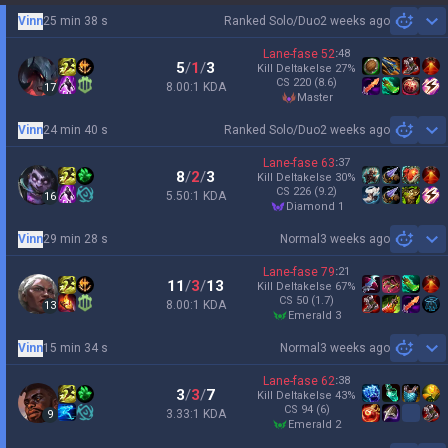
Vinn
25 min 38 s
Ranked Solo/Duo
2 weeks ago
Sh
Lane-fase
52
:
48
5
/
1
/
3
Kill Deltakelse
27
%
CS
220
(8.6)
8.00:1 KDA
17
master
Vinn
24 min 40 s
Ranked Solo/Duo
2 weeks ago
Sh
Lane-fase
63
:
37
8
/
2
/
3
Kill Deltakelse
30
%
CS
226
(9.2)
5.50:1 KDA
16
diamond 1
Vinn
29 min 28 s
Normal
3 weeks ago
Sh
Lane-fase
79
:
21
11
/
3
/
13
Kill Deltakelse
67
%
CS
50
(1.7)
8.00:1 KDA
13
emerald 3
Vinn
15 min 34 s
Normal
3 weeks ago
Sh
Lane-fase
62
:
38
3
/
3
/
7
Kill Deltakelse
43
%
CS
94
(6)
3.33:1 KDA
9
emerald 2