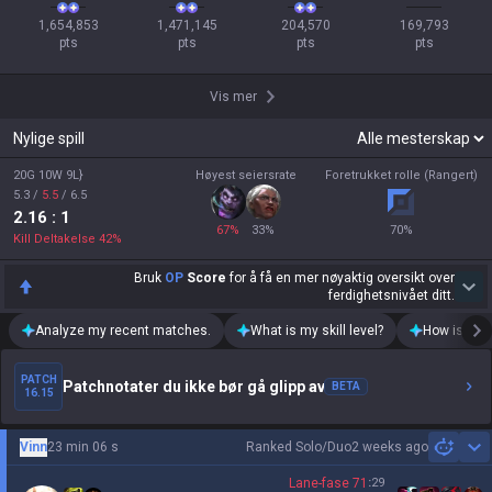
1,654,853

1,471,145

204,570

169,793

pts
pts
pts
pts
Vis mer
Nylige spill
20G 10W 9L}
Høyest seiersrate
Foretrukket rolle (Rangert)
5.3
/
5.5
/
6.5
2.16
: 1
67
%
33
%
70
%
Kill Deltakelse
42
%
Bruk
OP
Score
for å få en mer nøyaktig oversikt over
ferdighetsnivået ditt.
Analyze my recent matches.
What is my skill level?
How is my t
PATCH
Patchnotater du ikke bør gå glipp av
BETA
16.15
Vinn
23 min 06 s
Ranked Solo/Duo
2 weeks ago
Sh
Lane-fase
71
:
29