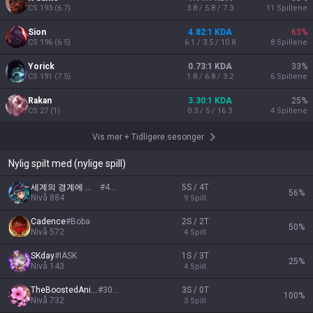
CS
193
(
6.7
)
3.8 / 5.8 / 7.3
11
Spillene
Sion
4.82:1 KDA
63
%
CS
196
(
6.5
)
6.1 / 3.5 / 10.8
8
Spillene
Yorick
0.73:1 KDA
33
%
CS
191
(
7.5
)
1.8 / 6.8 / 3.2
6
Spillene
Rakan
3.30:1 KDA
25
%
CS
27
(
1
)
0.3 / 5 / 16.3
4
Spillene
Vis mer
+
Tidligere sesonger
Nylig spilt med (nylige spill)
세계의 경계에 선 마녀
#
4934
5S / 4T
56
%
Nivå
884
9
Spill
Cadence
#
Boba
2S / 2T
50
%
Nivå
572
4
Spill
SKday
#
IASK
1S / 3T
25
%
Nivå
143
4
Spill
TheBoostedAnimal
#
3040
3S / 0T
100
%
Nivå
732
3
Spill