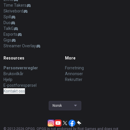
Time Takers
Skrivebord
Spill
Duo
TalkG
Esports
Gigs
Streamer Overlay
Resources
More
Personvernregler
Forretning
Bruksvilkår
Annonser
Hjelp
Rekrutter
E-postforespørsel
Kontakt oss
Norsk
© 2012-
2026
OP.GG. OP.GG is not endorsed by Riot Games and does not