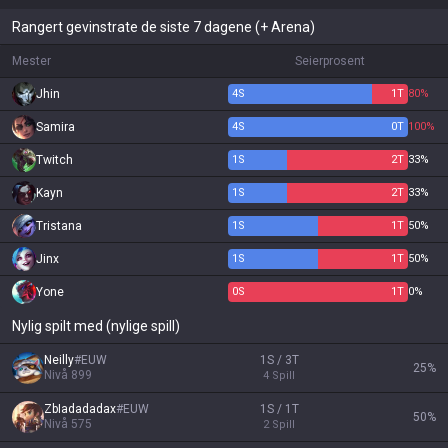
Rangert gevinstrate de siste 7 dagene (+ Arena)
Mester
Seierprosent
Jhin
4
S
1
T
80%
Samira
4
S
0
T
100%
Twitch
1
S
2
T
33%
Kayn
1
S
2
T
33%
Tristana
1
S
1
T
50%
Jinx
1
S
1
T
50%
Yone
0
S
1
T
0%
Nylig spilt med (nylige spill)
Neilly
#
EUW
1S / 3T
25
%
Nivå
899
4
Spill
ZbIadadadax
#
EUW
1S / 1T
50
%
Nivå
575
2
Spill