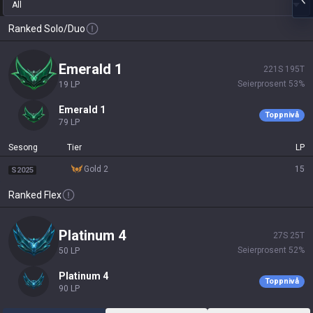
All
Ranked Solo/Duo
emerald 1
221
S
195
T
Seierprosent
53
%
19
LP
emerald 1
Toppnivå
79
LP
Sesong
Tier
LP
gold 2
15
S2025
Ranked Flex
platinum 4
27
S
25
T
Seierprosent
52
%
50
LP
platinum 4
Toppnivå
90
LP