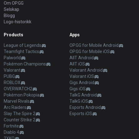
Om OP.GG
Selskap
Blogg
Logo-historikk
Products
Apps
League of Legends
OP.GG for Mobile Android
Teamfight Tactics
OP.GG for Mobile iOS
Palworld
AllT Android
Pokémon Champions
AllT iOS
Valorant
Valorant Android
PUBG
Valorant iOS
ROBLOX
Gigs Android
OVERWATCH2
Gigs iOS
Pokémon Pokopia
TalkG Android
Marvel Rivals
TalkG iOS
Arc Raiders
Esports Android
Slay The Spire 2
Esports iOS
Counter Strike 2
Fortnite
Diablo 4
2XKO