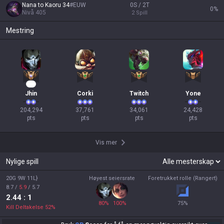
Nana to Kaoru 34
#
EUW
0S / 2T
0
%
Nivå
405
2
Spill
Mestring
21
Jhin
Corki
Twitch
Yone
204,294

37,761

34,061

24,428

pts
pts
pts
pts
Vis mer
Nylige spill
20G 9W 11L}
Høyest seiersrate
Foretrukket rolle (Rangert)
8.7
/
5.9
/
5.7
2.44
: 1
80
%
100
%
75
%
Kill Deltakelse
52
%