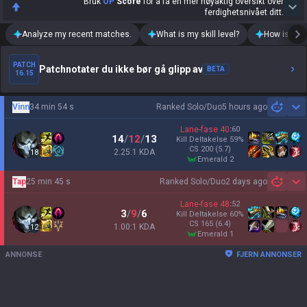
Bruk
OP
Score
for å få en mer nøyaktig oversikt over
ferdighetsnivået ditt.
Analyze my recent matches.
What is my skill level?
How is my t
PATCH
Patchnotater du ikke bør gå glipp av
BETA
16.15
Vinn
34 min 54 s
Ranked Solo/Duo
5 hours ago
Sh
Lane-fase
40
:
60
14
/
12
/
13
Kill Deltakelse
59
%
CS
200
(5.7)
2.25:1 KDA
18
emerald 2
Tap
25 min 45 s
Ranked Solo/Duo
2 days ago
Sh
Lane-fase
48
:
52
3
/
9
/
6
Kill Deltakelse
60
%
CS
165
(6.4)
1.00:1 KDA
12
emerald 1
ANNONSE
FJERN ANNONSER