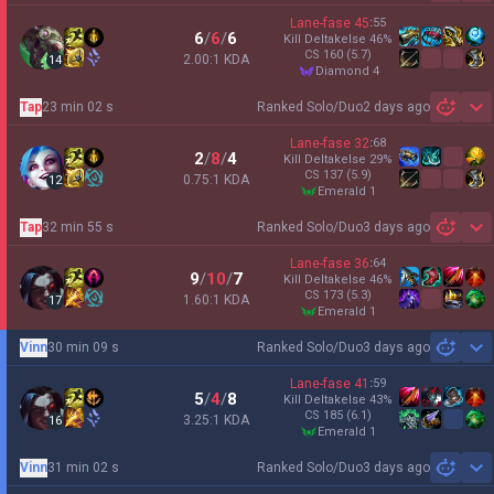
Lane-fase
45
:
55
6
/
6
/
6
Kill Deltakelse
46
%
CS
160
(5.7)
2.00:1 KDA
14
diamond 4
Tap
23 min 02 s
Ranked Solo/Duo
2 days ago
Sh
Lane-fase
32
:
68
2
/
8
/
4
Kill Deltakelse
29
%
CS
137
(5.9)
0.75:1 KDA
12
emerald 1
Tap
32 min 55 s
Ranked Solo/Duo
3 days ago
Sh
Lane-fase
36
:
64
9
/
10
/
7
Kill Deltakelse
46
%
CS
173
(5.3)
1.60:1 KDA
17
emerald 1
Vinn
30 min 09 s
Ranked Solo/Duo
3 days ago
Sh
Lane-fase
41
:
59
5
/
4
/
8
Kill Deltakelse
43
%
CS
185
(6.1)
3.25:1 KDA
16
emerald 1
Vinn
31 min 02 s
Ranked Solo/Duo
3 days ago
Sh