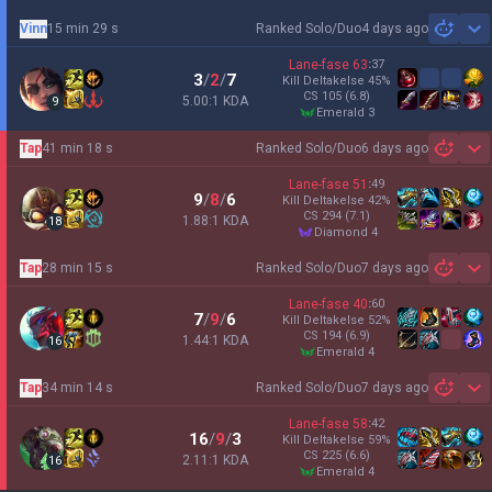
Vinn
15 min 29 s
Ranked Solo/Duo
4 days ago
Sh
Lane-fase
63
:
37
3
/
2
/
7
Kill Deltakelse
45
%
CS
105
(6.8)
5.00:1 KDA
9
emerald 3
Tap
41 min 18 s
Ranked Solo/Duo
6 days ago
Sh
Lane-fase
51
:
49
9
/
8
/
6
Kill Deltakelse
42
%
CS
294
(7.1)
1.88:1 KDA
18
diamond 4
Tap
28 min 15 s
Ranked Solo/Duo
7 days ago
Sh
Lane-fase
40
:
60
7
/
9
/
6
Kill Deltakelse
52
%
CS
194
(6.9)
1.44:1 KDA
16
emerald 4
Tap
34 min 14 s
Ranked Solo/Duo
7 days ago
Sh
Lane-fase
58
:
42
16
/
9
/
3
Kill Deltakelse
59
%
CS
225
(6.6)
2.11:1 KDA
16
emerald 4