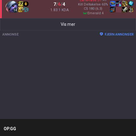
Lane-fase
51
7
/
6
/
4
Kill Deltakelse
65
%
CS
180
(6.3)
1.83:1 KDA
14
emerald 4
Vis mer
ANNONSE
FJERN ANNONSER
OP.GG