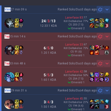
Vinn
27 min 09 s
Ranked Solo/Duo
3 days ago
Sh
Lane-fase
83
:
17
24
/
3
/
13
Kill Deltakelse
77
%
CS
203
(7.5)
12.33:1 KDA
15
emerald 2
Tap
15 min 14 s
Ranked Solo/Duo
3 days ago
Sh
Lane-fase
33
:
67
6
/
5
/
0
Kill Deltakelse
75
%
CS
91
(6)
1.20:1 KDA
9
emerald 1
Tap
33 min 48 s
Ranked Solo/Duo
3 days ago
Sh
Lane-fase
42
:
58
5
/
5
/
3
Kill Deltakelse
50
%
CS
254
(7.5)
1.60:1 KDA
17
emerald 1
Vinn
29 min 31 s
Ranked Solo/Duo
4 days ago
Sh
Lane-fase
45
:
55
3
/
4
/
3
Kill Deltakelse
21
%
CS
194
(6.6)
1.50:1 KDA
14
emerald 1