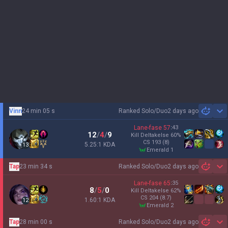
Vinn
24 min 05 s
Ranked Solo/Duo
2 days ago
Sh
Lane-fase
57
:
43
12
/
4
/
9
Kill Deltakelse
60
%
CS
193
(8)
5.25:1 KDA
13
emerald 1
Tap
23 min 34 s
Ranked Solo/Duo
2 days ago
Sh
Lane-fase
65
:
35
8
/
5
/
0
Kill Deltakelse
62
%
CS
204
(8.7)
1.60:1 KDA
12
emerald 2
Tap
28 min 00 s
Ranked Solo/Duo
2 days ago
Sh