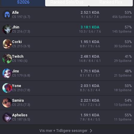
S2026
Ranked Solo/Duo
Ranked Flex
Alle
2.52:1 KDA
53
%
CS
197
(
6.7
)
9 / 6.5 / 7.4
456
Spillene
Jhin
3.18:1 KDA
57
%
CS
216
(
7.3
)
10.3 / 5.6 / 7.6
145
Spillene
Corki
1.95:1 KDA
53
%
CS
215
(
6.9
)
8.8 / 7.9 / 6.6
30
Spillene
Twitch
2.48:1 KDA
41
%
CS
190
(
6
)
14.8 / 8.4 / 6.1
29
Spillene
Jinx
1.71:1 KDA
48
%
CS
179
(
6.8
)
8.1 / 8.1 / 5.7
21
Spillene
Yone
2.03:1 KDA
50
%
CS
210
(
7.8
)
8.3 / 6.3 / 4.4
18
Spillene
Samira
2.22:1 KDA
54
%
CS
215
(
7.3
)
9.5 / 7.2 / 6.3
13
Spillene
Aphelios
1.59:1 KDA
55
%
CS
187
(
6.5
)
7.8 / 8.4 / 5.5
11
Spillene
Vis mer
+
Tidligere sesonger