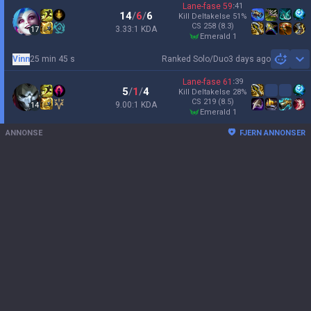
Lane-fase
59
:
41
14
/
6
/
6
Kill Deltakelse
51
%
CS
258
(8.3)
3.33:1 KDA
17
emerald 1
Vinn
25 min 45 s
Ranked Solo/Duo
3 days ago
Sh
Lane-fase
61
:
39
5
/
1
/
4
Kill Deltakelse
28
%
CS
219
(8.5)
9.00:1 KDA
14
emerald 1
ANNONSE
FJERN ANNONSER