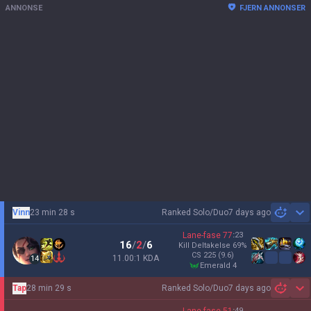
ANNONSE
FJERN ANNONSER
Vinn
23 min 28 s
Ranked Solo/Duo
7 days ago
Sh
Lane-fase
77
:
23
16
/
2
/
6
Kill Deltakelse
69
%
CS
225
(9.6)
11.00:1 KDA
14
emerald 4
Tap
28 min 29 s
Ranked Solo/Duo
7 days ago
Sh
:
49