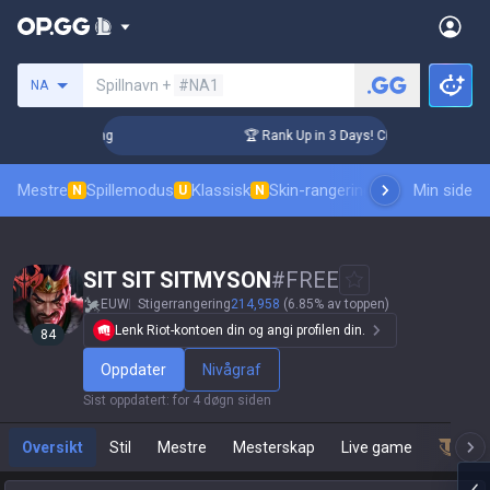
Søk etter en summoner
Spillnavn +
#NA1
NA
lenger Coaching
🏆 Rank Up in 3 Days! Challenger Coaching
Mestre
Spillemodus
Klassisk
Skin-rangering
Rangeringer
Min side
Prof
N
U
N
SIT SIT SITMYSON
#
FREE
EUW
Stigerrangering
214,958
(6.85% av toppen)
Lenk Riot-kontoen din og angi profilen din.
84
Oppdater
Nivågraf
Sist oppdatert
:
for 4 døgn siden
Oversikt
Stil
Mestre
Mesterskap
Live game
Team