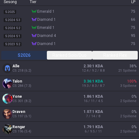
Sesong
Tier
LP
emerald 1
75
S2025
diamond 1
66
S2024 S3
emerald 1
75
S2024 S2
diamond 4
95
S2024 S1
diamond 1
75
S2023 S2
S2026
Ranked Solo/Duo
Ranked Flex
Alle
2.30:1 KDA
38
%
CS
218
(
6.2
)
12.4 / 9.2 / 8.8
21
Spillene
Talon
3.36:1 KDA
100
%
CS
284
(
7.3
)
19.3 / 8.3 / 8.7
3
Spillene
Yone
1.86:1 KDA
0
%
CS
301
(
8.2
)
16 / 11 / 4.5
2
Spillene
Draven
1.07:1 KDA
0
%
CS
197
(
6.1
)
7 / 14 / 8
2
Spillene
Rengar
1.79:1 KDA
0
%
CS
196
(
5.4
)
6 / 9.5 / 11
2
Spillene