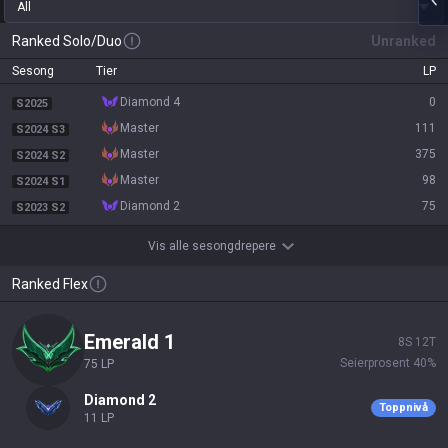
All
Ranked Solo/Duo
Unranked
Sesong
Tier
LP
diamond 4
0
S2025
master
111
S2024 S3
master
375
S2024 S2
master
98
S2024 S1
diamond 2
75
S2023 S2
Vis alle sesongdrepere
Ranked Flex
emerald 1
8
S
12
T
Seierprosent
40
%
75
LP
diamond 2
Toppnivå
11
LP