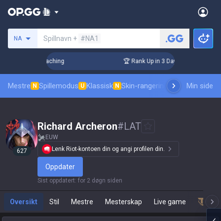
Søk etter en summoner
Spillnavn +
#NA1
NA
s! Challenger Coaching
🏆 Rank Up in 3 Days! Challenger Co
Mestre
Spillemodus
Klassisk
Skin-rangering
Rangeringer
Min side
Prof
N
U
N
Richard Archeron
#
LAT
EUW
Lenk Riot-kontoen din og angi profilen din.
627
Oppdater
Sist oppdatert
:
for 2 døgn siden
Oversikt
Stil
Mestre
Mesterskap
Live game
Team