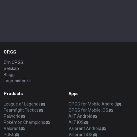
OP.GG
Om OP.GG
Selskap
Blogg
Logo-historikk
Products
Apps
League of Legends
OP.GG for Mobile Android
Teamfight Tactics
OP.GG for Mobile iOS
Palworld
AllT Android
Pokémon Champions
AllT iOS
Valorant
Valorant Android
PUBG
Valorant iOS