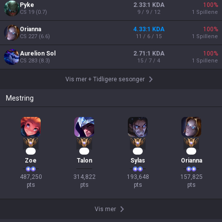
Pyke
2.33:1 KDA
100
%
CS
19
(
0.7
)
9 / 9 / 12
1
Spillene
Orianna
4.33:1 KDA
100
%
CS
227
(
6.6
)
11 / 6 / 15
1
Spillene
Aurelion Sol
2.71:1 KDA
100
%
CS
283
(
8.3
)
15 / 7 / 4
1
Spillene
Vis mer
+
Tidligere sesonger
Mestring
47
31
20
17
Zoe
Talon
Sylas
Orianna
487,250

314,822

193,648

157,825

pts
pts
pts
pts
Vis mer