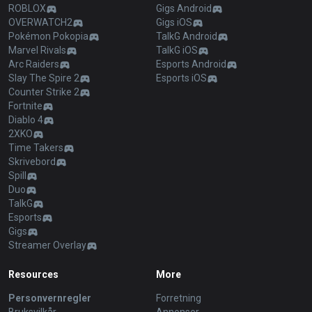
ROBLOX
Gigs Android
OVERWATCH2
Gigs iOS
Pokémon Pokopia
TalkG Android
Marvel Rivals
TalkG iOS
Arc Raiders
Esports Android
Slay The Spire 2
Esports iOS
Counter Strike 2
Fortnite
Diablo 4
2XKO
Time Takers
Skrivebord
Spill
Duo
TalkG
Esports
Gigs
Streamer Overlay
Resources
More
Personvernregler
Forretning