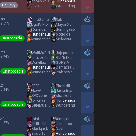
phoenixgis
Hundehaus
Unlucky
hivo
W0nderling
Show More Detail Games
:
30
LateGame
Sab
se
61
%
JgofViktoria
Mayor Xavier
Ronin62
dominges5
Hundehaus
piotrqldz
Unstoppable
W0nderling
MelodyMactation
Show More Detail Games
:
23
WolfMaRiN
Jojopronos
se
74
%
ciruzzo65
ButNotForMe
VerkilIax
GORYIA
Hundehaus
Demacrase
Unstoppable
W0nderling
joakino97
Show More Detail Games
:
24
FEFE
PhenixIII
se
64
%
NawA
Jackninja98
SPXVenix
shackeld
jorforlaa
Hundehaus
Unstoppable
BlueMusically
W0nderling
Show More Detail Games
:
41
mini
Ainnipetteha
se
57
%
llllllllllllllll
Heinzitoo
Blackjackpro33
Nayf
BauerTv
Hundehaus