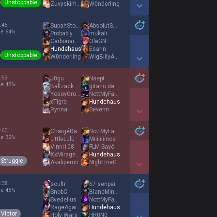
Unstoppable
Zuvyskimba
W0nderling
Show More Detail Games
:
45
SupahStonerGamer
AbsolutSchloter
se
64
%
Probably Not
mukali
Carbonaras8
OleGN
Hundehaus
Esarin
Unstoppable
W0nderling
WigBillyArgo
Show More Detail Games
:
53
J0gu
Nsept
se
45
%
Ballzack
gitano de jungla
YosoyGroot17
NottMyFault
xTigre
Hundehaus
Rynna
Sevenn
Show More Detail Games
:
60
ChargéDaffaires
NottMyFault
se
32
%
LittleLulu
Miiiiiiiince
Vinni108
FLM Sayô
XxMiragexX
Hundehaus
Struggle
Akaliperon
NIghTmaG
Show More Detail Games
:
38
sculti
67 senpai
se
45
%
SnobC
BlancMinable
Svedelius
NottMyFault
RageAgainstRhast
Hundehaus
Victor
Holy Wars
HR0N0