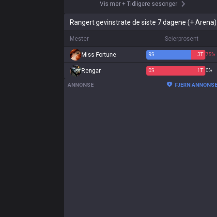
Vis mer
+
Tidligere sesonger
Rangert gevinstrate de siste 7 dagene (+ Arena)
Mester
Seierprosent
Miss Fortune
9
S
3
T
75%
Rengar
0
S
1
T
0%
ANNONSE
FJERN ANNONS