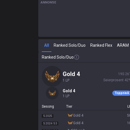
ANNONSE
All
Ranked Solo/Duo
Ranked Flex
ARAM
Ranked Solo/Duo
gold 4
19
S
26
Seierprosent
42
1
LP
gold 4
Toppnivå
1
LP
Sesong
Tier
L
gold 4
5
S2025
gold 4
1
S2024 S3