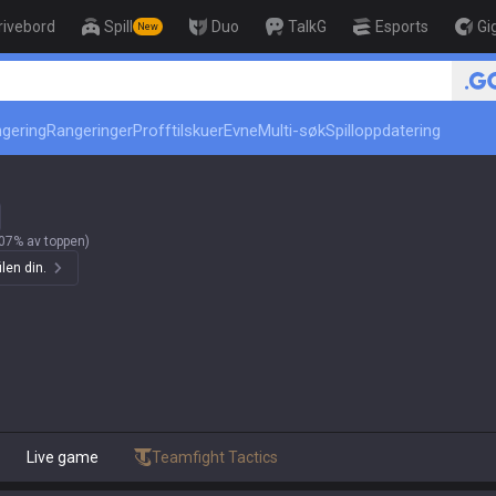
rivebord
Spill
Duo
TalkG
Esports
Gi
New
r
ngering
Rangeringer
Profftilskuer
Evne
Multi-søk
Spilloppdatering
07% av toppen)
len din.
Live game
Teamfight Tactics