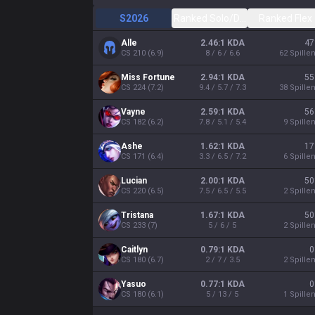
S2026
Ranked Solo/Duo
Ranked Flex
Alle
2.46:1 KDA
47
CS
210
(
6.9
)
8 / 6 / 6.6
62
Spille
Miss Fortune
2.94:1 KDA
55
CS
224
(
7.2
)
9.4 / 5.7 / 7.3
38
Spille
Vayne
2.59:1 KDA
56
CS
182
(
6.2
)
7.8 / 5.1 / 5.4
9
Spille
Ashe
1.62:1 KDA
17
CS
171
(
6.4
)
3.3 / 6.5 / 7.2
6
Spille
Lucian
2.00:1 KDA
50
CS
220
(
6.5
)
7.5 / 6.5 / 5.5
2
Spille
Tristana
1.67:1 KDA
50
CS
233
(
7
)
5 / 6 / 5
2
Spille
Caitlyn
0.79:1 KDA
0
CS
180
(
6.7
)
2 / 7 / 3.5
2
Spille
Yasuo
0.77:1 KDA
0
CS
180
(
6.1
)
5 / 13 / 5
1
Spille