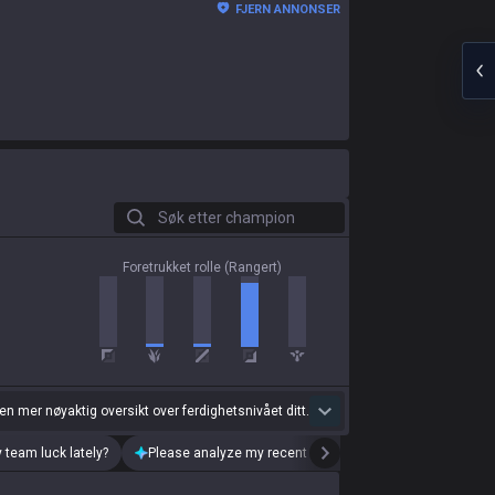
FJERN ANNONSER
Søk etter champion
Foretrukket rolle (Rangert)
 en mer nøyaktig oversikt over ferdighetsnivået ditt.
 team luck lately?
Please analyze my recent playstyle.