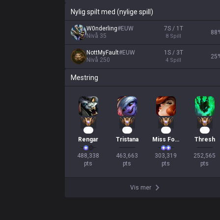
Nylig spilt med (nylige spill)
W0nderling
#
EUW
7S / 1T
88
Nivå
35
8
Spill
NottMyFault
#
EUW
1S / 3T
25
Nivå
250
4
Spill
Mestring
45
42
30
21
Rengar
Tristana
Miss Fortune
Thresh
488,338

463,663

303,319

252,565

pts
pts
pts
pts
Vis mer