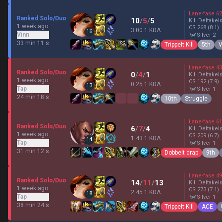
Lane-fase
62
Ranked Solo/Duo
10
/
5
/
5
Kill Deltakel
1 week ago
CS
268
(8.1)
3.00:1 KDA
16
Vinn
silver 2
33 min 11 s
Trippelt Kill
5th
V
Lane-fase
43
Ranked Solo/Duo
0
/
4
/
1
Kill Deltakel
1 week ago
CS
192
(7.9)
0.25:1 KDA
13
Tap
silver 1
24 min 18 s
10th
Struggle
Lane-fase
61
Ranked Solo/Duo
6
/
7
/
4
Kill Deltakel
1 week ago
CS
209
(6.7)
1.43:1 KDA
14
Tap
silver 1
31 min 12 s
Dobbelt drap
9th
Lane-fase
49
Ranked Solo/Duo
14
/
11
/
13
Kill Deltakel
1 week ago
CS
273
(7.1)
2.45:1 KDA
18
Tap
silver 1
38 min 24 s
Trippelt Kill
ACE