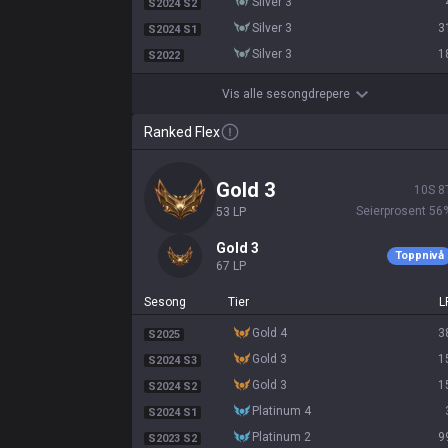
silver 3
S2024 S2
silver 3
3
S2024 S1
silver 3
1
S2022
Vis alle sesongdrepere
Ranked Flex
gold 3
10
S
8
Seierprosent
56
53
LP
gold 3
Toppnivå
67
LP
Sesong
Tier
L
gold 4
3
S2025
gold 3
1
S2024 S3
gold 3
1
S2024 S2
platinum 4
S2024 S1
platinum 2
9
S2023 S2