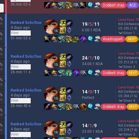
36 min 03 s
Dobbelt drap
ACE
%
Lane-fase
70
Ranked Solo/Duo
ne
19
/
5
/
11
Kill Deltakel
4 days ago
CS
235
(7.4)
6.00:1 KDA
16
Vinn
silver 1
%
31 min 53 s
ne
Kvadruppelt
MVP
%
Lane-fase
77
ne
Ranked Solo/Duo
24
/
1
/
10
Kill Deltakel
4 days ago
CS
212
(8.1)
34.00:1 KDA
%
15
Vinn
silver 2
ne
26 min 11 s
Dobbelt drap
MVP
%
ne
Lane-fase
76
Ranked Solo/Duo
14
/
0
/
11
Kill Deltakel
%
4 days ago
CS
204
(7.6)
Perfect
15
ne
Vinn
silver 4
26 min 45 s
Dobbelt drap
MVP
%
ne
Lane-fase
59
Ranked Solo/Duo
14
/
1
/
9
%
Kill Deltakel
4 days ago
ne
CS
218
(7.4)
23.00:1 KDA
16
Vinn
silver 3