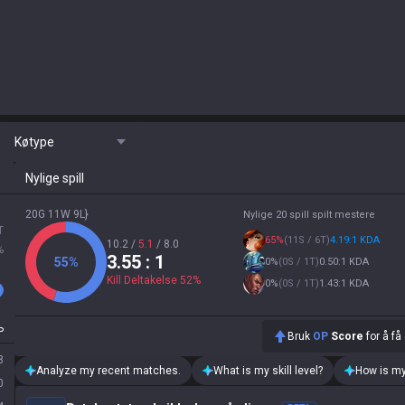
Køtype
Nylige spill
20G 11W 9L}
Nylige 20 spill spilt mestere
T
65
%
(
11S / 6T
)
4.19:1 KDA
10.2
/
5.1
/
8.0
%
3.55
: 1
55
%
0
%
(
0S / 1T
)
0.50:1 KDA
Kill Deltakelse
52
%
0
%
(
0S / 1T
)
1.43:1 KDA
P
Bruk
OP
Score
for å få
8
Analyze my recent matches.
What is my skill level?
How is my
0