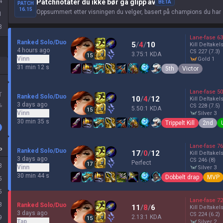
4
Patchnotater du ikke bør gå glipp av
BETA
PATCH
16.15
Oppsummert etter visningen du velger, basert på champions du har 
1
8
Lane-fase
63
Ranked Solo/Duo
5
/
4
/
10
Kill Deltakel
4 hours ago
CS
227
(7.3)
3.75:1 KDA
15
Vinn
gold 1
31 min 12 s
5th
Victor
Lane-fase
50
T
Ranked Solo/Duo
10
/
4
/
12
Kill Deltakel
3 days ago
%
CS
228
(7.5)
5.50:1 KDA
15
Vinn
silver 3
30 min 35 s
Trippelt Kill
2nd
Lane-fase
76
P
Ranked Solo/Duo
17
/
0
/
12
Kill Deltakel
3 days ago
CS
246
(8)
Perfect
17
8
Vinn
silver 3
30 min 44 s
Dobbelt drap
MVP
5
5
Lane-fase
72
3
Ranked Solo/Duo
11
/
8
/
6
Kill Deltakel
3 days ago
CS
224
(6.2)
2.13:1 KDA
9
15
Tap
silver 2