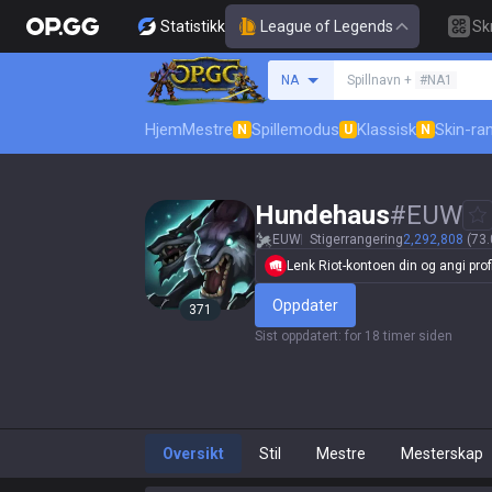
Statistikk
League of Legends
Sk
Søk etter en summone
NA
Spillnavn +
#NA1
Hjem
Mestre
Spillemodus
Klassisk
Skin-ra
N
U
N
Hundehaus
#
EUW
EUW
Stigerrangering
2,292,808
(73.
Lenk Riot-kontoen din og angi profi
Oppdater
371
Sist oppdatert
:
for 18 timer siden
Oversikt
Stil
Mestre
Mesterskap