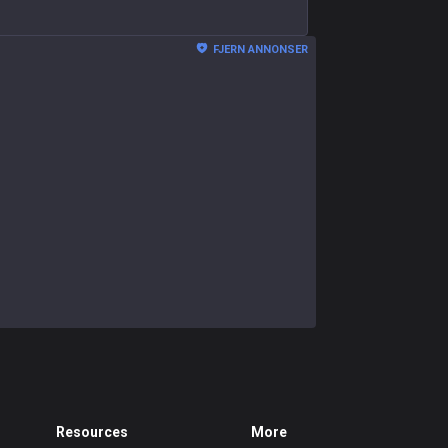
FJERN ANNONSER
Resources
More