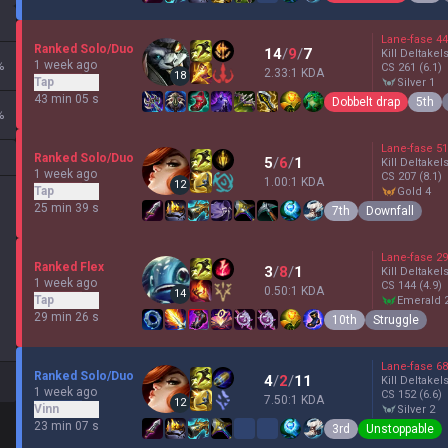
Lane-fase
44
Ranked Solo/Duo
14
/
9
/
7
Kill Deltakel
1 week ago
%
CS
261
(6.1)
2.33:1 KDA
18
Tap
silver 1
43 min 05 s
Dobbelt drap
5th
%
Lane-fase
51
Ranked Solo/Duo
5
/
6
/
1
Kill Deltakel
1 week ago
CS
207
(8.1)
1.00:1 KDA
12
Tap
gold 4
25 min 39 s
7th
Downfall
Lane-fase
29
Ranked Flex
3
/
8
/
1
Kill Deltakel
1 week ago
CS
144
(4.9)
0.50:1 KDA
14
Tap
emerald 
29 min 26 s
10th
Struggle
Lane-fase
68
Ranked Solo/Duo
4
/
2
/
11
Kill Deltakel
1 week ago
CS
152
(6.6)
7.50:1 KDA
12
Vinn
silver 2
23 min 07 s
3rd
Unstoppable