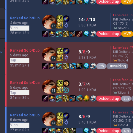
29 min 25 s
Dobbelt drap
MVP
Lane-fase
55
Ranked Solo/Duo
14
/
7
/
13
Kill Deltakel
4 days ago
CS
170
(6)
3.86:1 KDA
16
Vinn
silver 2
28 min 18 s
Dobbelt drap
MVP
Lane-fase
47
Ranked Solo/Duo
8
/
8
/
9
Kill Deltakel
ER
5 days ago
CS
247
(7)
2.13:1 KDA
17
Tap
gold 4
35 min 27 s
6th
Unyielding
Lane-fase
40
Ranked Solo/Duo
3
/
7
/
4
Kill Deltakel
5 days ago
CS
273
(7.9)
1.00:1 KDA
16
Tap
silver 1
34 min 36 s
Dobbelt drap
9th
Lane-fase
62
Ranked Solo/Duo
8
/
5
/
9
Kill Deltakel
5 days ago
CS
202
(7.5)
3.40:1 KDA
14
Vinn
gold 4
27 min 02 s
Dobbelt drap
4th