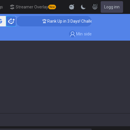
NO
gs
Streamer Overlay
Logg inn
New
🏆 Rank Up in 3 Days! Challenger Coaching
Min side