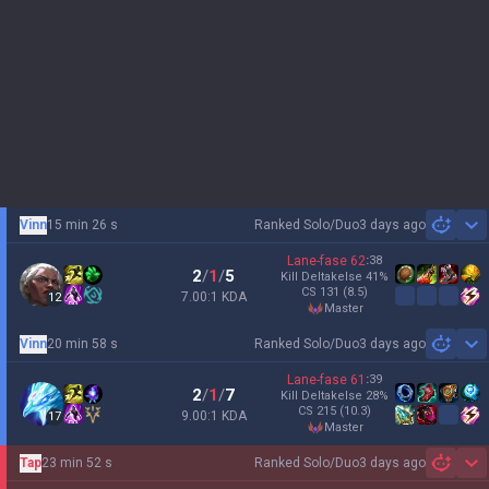
Vinn
15 min 26 s
Ranked Solo/Duo
3 days ago
Sh
Lane-fase
62
:
38
2
/
1
/
5
Kill Deltakelse
41
%
CS
131
(8.5)
7.00:1 KDA
12
master
Vinn
20 min 58 s
Ranked Solo/Duo
3 days ago
Sh
Lane-fase
61
:
39
2
/
1
/
7
Kill Deltakelse
28
%
CS
215
(10.3)
9.00:1 KDA
17
master
Tap
23 min 52 s
Ranked Solo/Duo
3 days ago
Sh