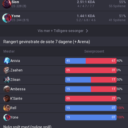
Sion
2.51:1 KDA
55
%
CS
228
(
8
)
4 / 4.7 / 7.7
55
Spillene
Yone
1.44:1 KDA
51
%
CS
244
(
8.9
)
5.2 / 6.8 / 4.6
41
Spillene
Vis mer
+
Tidligere sesonger
Rangert gevinstrate de siste 7 dagene (+ Arena)
Mester
Seierprosent
Anivia
4
S
6
T
40%
Zaahen
0
S
3
T
0%
Zilean
1
S
1
T
50%
Ambessa
1
S
1
T
50%
K'Sante
0
S
2
T
0%
Rell
1
S
0
T
100%
Yone
1
S
0
T
100%
Nylig spilt med (nylige spill)