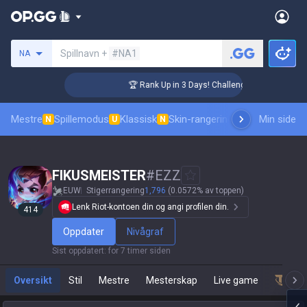
Søk etter en summoner
Spillnavn +
#NA1
NA
🏆 Rank Up in 3 Days! Challenger Coaching
Mestre
Spillemodus
Klassisk
Skin-rangering
Rangeringer
Min side
Prof
N
U
N
FIKUSMEISTER
#
EZZ
EUW
Stigerrangering
1,796
(0.0572% av toppen)
Lenk Riot-kontoen din og angi profilen din.
414
Oppdater
Nivågraf
Sist oppdatert
:
for 7 timer siden
Oversikt
Stil
Mestre
Mesterskap
Live game
Team