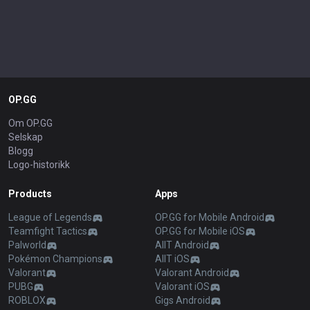
OP.GG
Om OP.GG
Selskap
Blogg
Logo-historikk
Products
Apps
League of Legends
OP.GG for Mobile Android
Teamfight Tactics
OP.GG for Mobile iOS
Palworld
AllT Android
Pokémon Champions
AllT iOS
Valorant
Valorant Android
PUBG
Valorant iOS
ROBLOX
Gigs Android