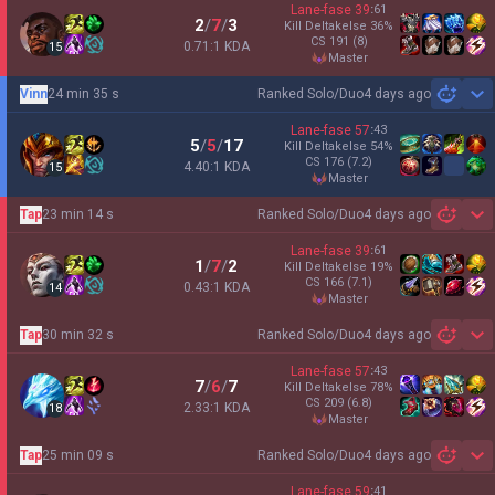
Lane-fase
39
:
61
2
/
7
/
3
Kill Deltakelse
36
%
CS
191
(8)
0.71:1 KDA
15
master
Vinn
24 min 35 s
Ranked Solo/Duo
4 days ago
Sh
Lane-fase
57
:
43
5
/
5
/
17
Kill Deltakelse
54
%
CS
176
(7.2)
4.40:1 KDA
15
master
Tap
23 min 14 s
Ranked Solo/Duo
4 days ago
Sh
Lane-fase
39
:
61
1
/
7
/
2
Kill Deltakelse
19
%
CS
166
(7.1)
0.43:1 KDA
14
master
Tap
30 min 32 s
Ranked Solo/Duo
4 days ago
Sh
Lane-fase
57
:
43
7
/
6
/
7
Kill Deltakelse
78
%
CS
209
(6.8)
2.33:1 KDA
18
master
Tap
25 min 09 s
Ranked Solo/Duo
4 days ago
Sh
Lane-fase
59
:
41