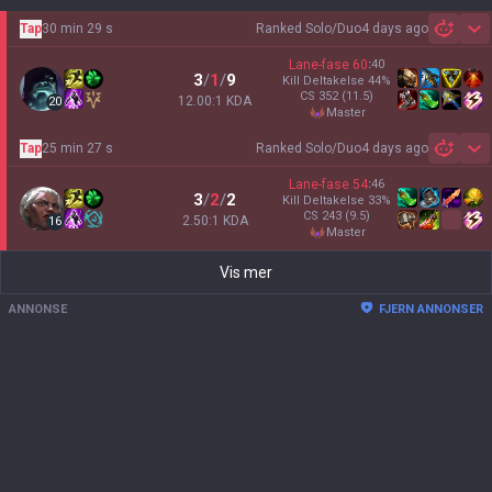
Tap
30 min 29 s
Ranked Solo/Duo
4 days ago
Sh
Lane-fase
60
:
40
3
/
1
/
9
Kill Deltakelse
44
%
CS
352
(11.5)
12.00:1 KDA
20
master
Tap
25 min 27 s
Ranked Solo/Duo
4 days ago
Sh
Lane-fase
54
:
46
3
/
2
/
2
Kill Deltakelse
33
%
CS
243
(9.5)
2.50:1 KDA
16
master
Vis mer
ANNONSE
FJERN ANNONSER