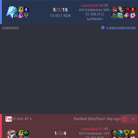
Lane-fase
68
:
32
5
/
2
/
15
Kill Deltakelse
54
%
CS
298
(9.1)
10.00:1 KDA
20
master
ANNONSE
FJERN ANNONSER
Tap
31 min 47 s
Ranked Solo/Duo
1 day ago
Sh
Lane-fase
51
:
49
1
/
5
/
4
Kill Deltakelse
15
%
CS
265
(8.3)