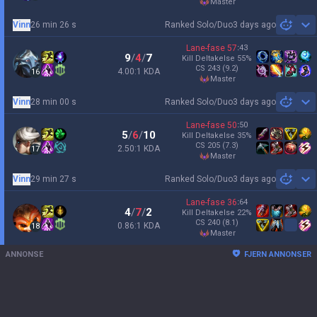
master
Vinn
26 min 26 s
Ranked Solo/Duo
3 days ago
Sh
Lane-fase
57
:
43
9
/
4
/
7
Kill Deltakelse
55
%
CS
243
(9.2)
4.00:1 KDA
16
master
Vinn
28 min 00 s
Ranked Solo/Duo
3 days ago
Sh
Lane-fase
50
:
50
5
/
6
/
10
Kill Deltakelse
35
%
CS
205
(7.3)
2.50:1 KDA
17
master
Vinn
29 min 27 s
Ranked Solo/Duo
3 days ago
Sh
Lane-fase
36
:
64
4
/
7
/
2
Kill Deltakelse
22
%
CS
240
(8.1)
0.86:1 KDA
18
master
ANNONSE
FJERN ANNONSER