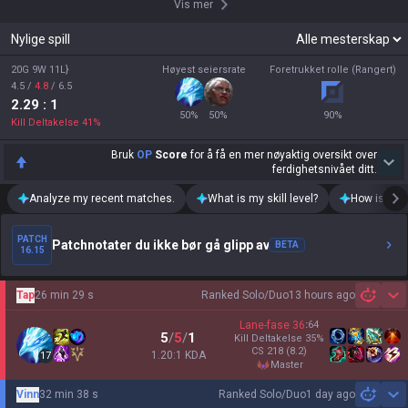
Vis mer
Nylige spill
20G 9W 11L}
Høyest seiersrate
Foretrukket rolle (Rangert)
4.5
/
4.8
/
6.5
2.29
: 1
50
%
50
%
90
%
Kill Deltakelse
41
%
Bruk
OP
Score
for å få en mer nøyaktig oversikt over
ferdighetsnivået ditt.
Analyze my recent matches.
What is my skill level?
How is my t
PATCH
Patchnotater du ikke bør gå glipp av
BETA
16.15
Tap
26 min 29 s
Ranked Solo/Duo
13 hours ago
Sh
Lane-fase
36
:
64
5
/
5
/
1
Kill Deltakelse
35
%
CS
218
(8.2)
1.20:1 KDA
17
master
Vinn
32 min 38 s
Ranked Solo/Duo
1 day ago
Sh