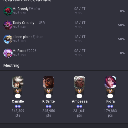
Mr Greedy
#
Mafro
0S / 2T
0
%
Nivå
278
2
Spill
Tasty Crousty 67
#
BRBR
1S / 1T
50
%
Nivå
340
2
Spill
alleen plains
#
johan
1S / 1T
50
%
Nivå
102
2
Spill
Mr Robot
#
2026
0S / 2T
0
%
Nivå
193
2
Spill
Mestring
34
25
24
19
Camille
K'Sante
Ambessa
Fiora
343,309

245,950

231,641

179,883

pts
pts
pts
pts