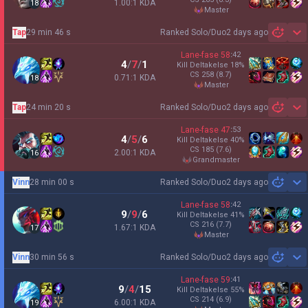
1.00:1 KDA
18
master
Tap
29 min 46 s
Ranked Solo/Duo
2 days ago
Sh
Lane-fase
58
:
42
4
/
7
/
1
Kill Deltakelse
18
%
CS
258
(8.7)
0.71:1 KDA
18
master
Tap
24 min 20 s
Ranked Solo/Duo
2 days ago
Sh
Lane-fase
47
:
53
4
/
5
/
6
Kill Deltakelse
40
%
CS
185
(7.6)
2.00:1 KDA
16
grandmaster
Vinn
28 min 00 s
Ranked Solo/Duo
2 days ago
Sh
Lane-fase
58
:
42
9
/
9
/
6
Kill Deltakelse
41
%
CS
216
(7.7)
1.67:1 KDA
17
master
Vinn
30 min 56 s
Ranked Solo/Duo
2 days ago
Sh
Lane-fase
59
:
41
9
/
4
/
15
Kill Deltakelse
55
%
CS
214
(6.9)
6.00:1 KDA
19