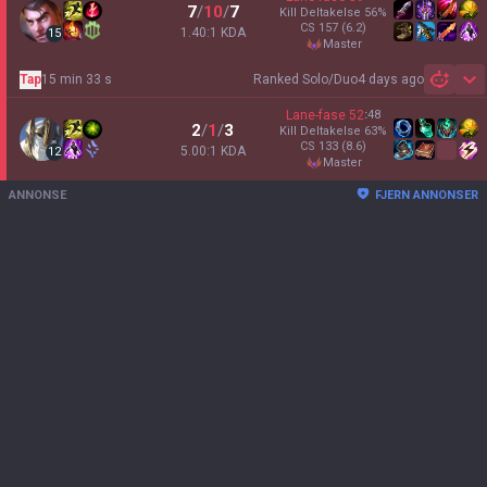
7
/
10
/
7
Kill Deltakelse
56
%
CS
157
(6.2)
1.40:1 KDA
15
master
Tap
15 min 33 s
Ranked Solo/Duo
4 days ago
Sh
Lane-fase
52
:
48
2
/
1
/
3
Kill Deltakelse
63
%
CS
133
(8.6)
5.00:1 KDA
12
master
ANNONSE
FJERN ANNONSER