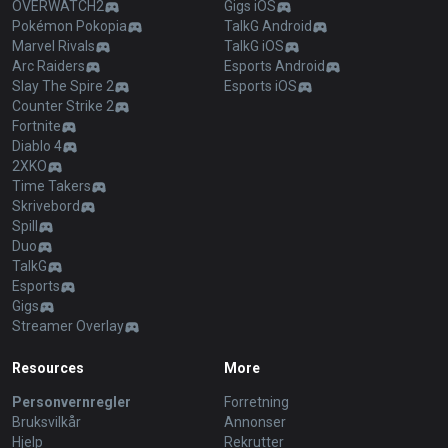
OVERWATCH2
Gigs iOS
Pokémon Pokopia
TalkG Android
Marvel Rivals
TalkG iOS
Arc Raiders
Esports Android
Slay The Spire 2
Esports iOS
Counter Strike 2
Fortnite
Diablo 4
2XKO
Time Takers
Skrivebord
Spill
Duo
TalkG
Esports
Gigs
Streamer Overlay
Resources
More
Personvernregler
Forretning
Bruksvilkår
Annonser
Hjelp
Rekrutter