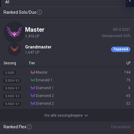
All
Ranked Solo/Duo
master
581
S
525
T
Seierprosent
53
%
1,416
LP
grandmaster
Toppnivå
1,647
LP
Sesong
Tier
LP
master
744
S2025
emerald 1
75
S2024 S2
diamond 1
6
S2024 S1
diamond 2
65
S2023 S2
diamond 2
52
S2023 S1
Vis alle sesongdrepere
Ranked Flex
Unranked