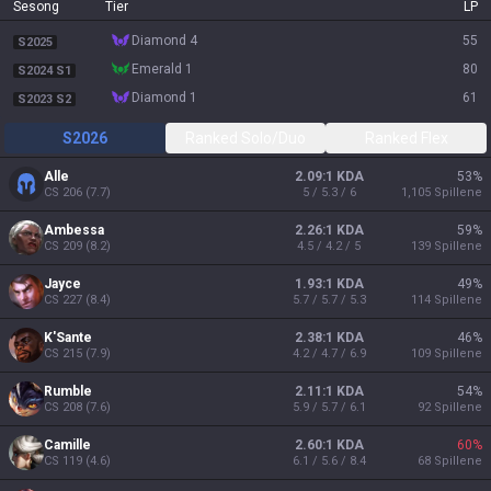
Sesong
Tier
LP
diamond 4
55
S2025
emerald 1
80
S2024 S1
diamond 1
61
S2023 S2
S2026
Ranked Solo/Duo
Ranked Flex
Alle
2.09:1 KDA
53
%
CS
206
(
7.7
)
5 / 5.3 / 6
1,105
Spillene
Ambessa
2.26:1 KDA
59
%
CS
209
(
8.2
)
4.5 / 4.2 / 5
139
Spillene
Jayce
1.93:1 KDA
49
%
CS
227
(
8.4
)
5.7 / 5.7 / 5.3
114
Spillene
K'Sante
2.38:1 KDA
46
%
CS
215
(
7.9
)
4.2 / 4.7 / 6.9
109
Spillene
Rumble
2.11:1 KDA
54
%
CS
208
(
7.6
)
5.9 / 5.7 / 6.1
92
Spillene
Camille
2.60:1 KDA
60
%
CS
119
(
4.6
)
6.1 / 5.6 / 8.4
68
Spillene