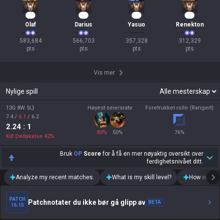
56
54
34
31
Olaf
Darius
Yasuo
Renekton
583,684

566,703

357,328

312,329

pts
pts
pts
pts
Vis mer
Nylige spill
13G 8W 5L}
Høyest seiersrate
Foretrukket rolle (Rangert)
7.4
/
6.1
/
6.2
2.24
: 1
83
%
50
%
76
%
Kill Deltakelse
42
%
Bruk
OP
Score
for å få en mer nøyaktig oversikt over
ferdighetsnivået ditt.
Analyze my recent matches.
What is my skill level?
How is my t
PATCH
Patchnotater du ikke bør gå glipp av
BETA
16.15