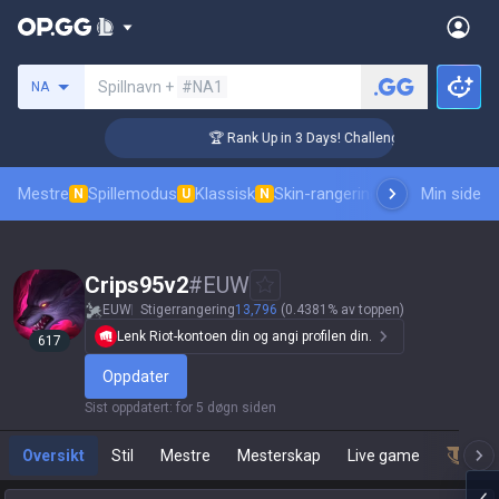
Søk etter en summoner
Spillnavn +
#NA1
NA
 Coaching
🏆 Rank Up in 3 Days! Challenger Coaching
Mestre
Spillemodus
Klassisk
Skin-rangering
Rangeringer
Min side
Prof
N
U
N
Crips95v2
#
EUW
EUW
Stigerrangering
13,796
(0.4381% av toppen)
Lenk Riot-kontoen din og angi profilen din.
617
Oppdater
Sist oppdatert
:
for 5 døgn siden
Oversikt
Stil
Mestre
Mesterskap
Live game
Team