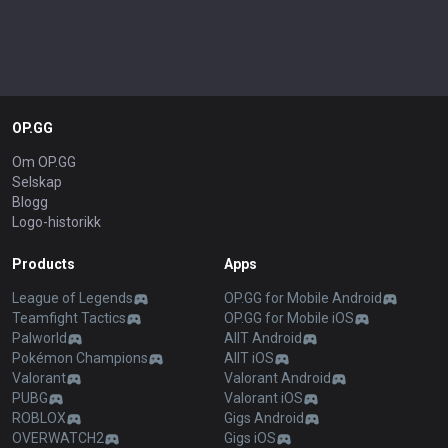
OP.GG
Om OP.GG
Selskap
Blogg
Logo-historikk
Products
Apps
League of Legends
OP.GG for Mobile Android
Teamfight Tactics
OP.GG for Mobile iOS
Palworld
AllT Android
Pokémon Champions
AllT iOS
Valorant
Valorant Android
PUBG
Valorant iOS
ROBLOX
Gigs Android
OVERWATCH2
Gigs iOS