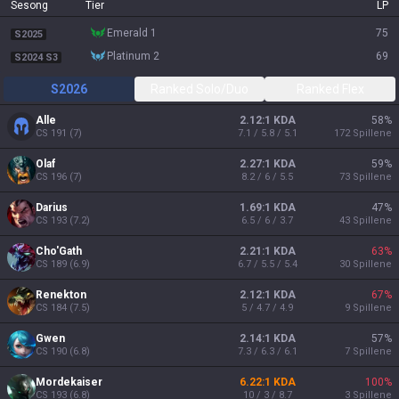
Sesong
Tier
LP
emerald 1
75
S2025
platinum 2
69
S2024 S3
S2026
Ranked Solo/Duo
Ranked Flex
Alle
2.12:1 KDA
58
%
CS
191
(
7
)
7.1 / 5.8 / 5.1
172
Spillene
Olaf
2.27:1 KDA
59
%
CS
196
(
7
)
8.2 / 6 / 5.5
73
Spillene
Darius
1.69:1 KDA
47
%
CS
193
(
7.2
)
6.5 / 6 / 3.7
43
Spillene
Cho'Gath
2.21:1 KDA
63
%
CS
189
(
6.9
)
6.7 / 5.5 / 5.4
30
Spillene
Renekton
2.12:1 KDA
67
%
CS
184
(
7.5
)
5 / 4.7 / 4.9
9
Spillene
Gwen
2.14:1 KDA
57
%
CS
190
(
6.8
)
7.3 / 6.3 / 6.1
7
Spillene
Mordekaiser
6.22:1 KDA
100
%
CS
193
(
6.8
)
10 / 3 / 8.7
3
Spillene