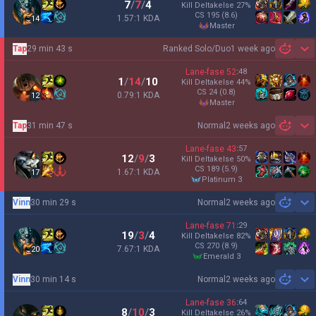
7
/
7
/
4
Kill Deltakelse
27
%
CS
195
(8.6)
1.57:1 KDA
14
master
Tap
29 min 43 s
Ranked Solo/Duo
1 week ago
Sh
Lane-fase
52
:
48
1
/
14
/
10
Kill Deltakelse
44
%
CS
24
(0.8)
0.79:1 KDA
12
master
Tap
31 min 47 s
Normal
2 weeks ago
Sh
Lane-fase
43
:
57
12
/
9
/
3
Kill Deltakelse
50
%
CS
189
(5.9)
1.67:1 KDA
17
platinum 3
Vinn
30 min 29 s
Normal
2 weeks ago
Sh
Lane-fase
71
:
29
19
/
3
/
4
Kill Deltakelse
82
%
CS
270
(8.9)
7.67:1 KDA
20
emerald 3
Vinn
30 min 14 s
Normal
2 weeks ago
Sh
Lane-fase
36
:
64
8
/
10
/
3
Kill Deltakelse
26
%