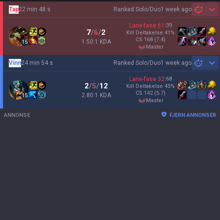
Tap
22 min 48 s
Ranked Solo/Duo
1 week ago
Sh
Lane-fase
61
:
39
7
/
6
/
2
Kill Deltakelse
41
%
CS
168
(7.4)
1.50:1 KDA
15
master
Vinn
24 min 54 s
Ranked Solo/Duo
1 week ago
Sh
Lane-fase
32
:
68
2
/
5
/
12
Kill Deltakelse
45
%
CS
142
(5.7)
2.80:1 KDA
15
master
ANNONSE
FJERN ANNONSER