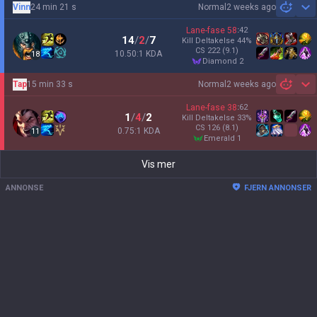
Vinn
24 min 21 s
Normal
2 weeks ago
Sh
Lane-fase
58
:
42
14
/
2
/
7
Kill Deltakelse
44
%
CS
222
(9.1)
10.50:1 KDA
18
diamond 2
Tap
15 min 33 s
Normal
2 weeks ago
Sh
Lane-fase
38
:
62
1
/
4
/
2
Kill Deltakelse
33
%
CS
126
(8.1)
0.75:1 KDA
11
emerald 1
Vis mer
ANNONSE
FJERN ANNONSER