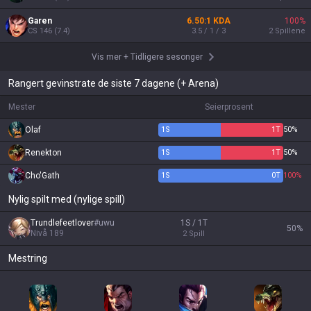
Garen
6.50:1 KDA
100
%
CS
146
(
7.4
)
3.5 / 1 / 3
2
Spillene
Vis mer
+
Tidligere sesonger
Rangert gevinstrate de siste 7 dagene (+ Arena)
Mester
Seierprosent
Olaf
1
S
1
T
50%
Renekton
1
S
1
T
50%
Cho'Gath
1
S
0
T
100%
Nylig spilt med (nylige spill)
Trundlefeetlover
#
uwu
1S / 1T
50
%
Nivå
189
2
Spill
Mestring