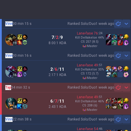
Vinn
30 min 15 s
Ranked Solo/Duo
1 week ago
Sh
Lane-fase
76
:
24
7
/
2
/
9
Kill Deltakelse
44
%
CS
257
(8.5)
8.00:1 KDA
19
master
Vinn
30 min 16 s
Ranked Solo/Duo
1 week ago
Sh
Lane-fase
49
:
51
2
/
6
/
11
Kill Deltakelse
35
%
CS
172
(5.7)
2.17:1 KDA
16
master
Tap
34 min 32 s
Ranked Solo/Duo
1 week ago
Sh
Lane-fase
49
:
51
6
/
7
/
11
Kill Deltakelse
46
%
CS
208
(6)
2.43:1 KDA
18
master
Vinn
22 min 38 s
Ranked Solo/Duo
1 week ago
Sh
Lane-fase
54
:
46