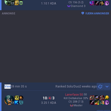
CS
156
(5.2)
1.10:1 KDA
17
diamond 3
ANNONSE
FJERN ANNONSER
Vinn
28 min 35 s
Ranked Solo/Duo
2 weeks ago
Sh
Lane-fase
50
:
50
10
/
4
/
3
Kill Deltakelse
33
%
CS
208
(7.3)
3.25:1 KDA
17
master