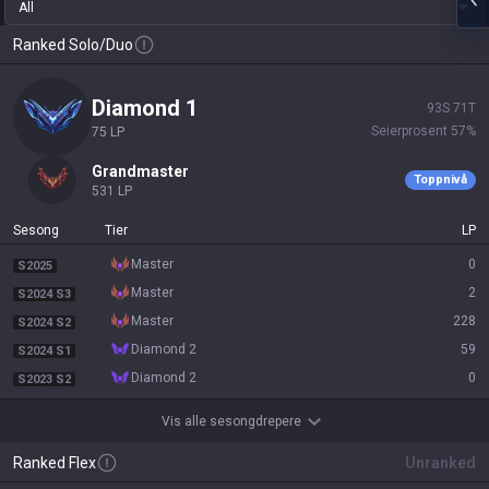
All
Ranked Solo/Duo
diamond 1
93
S
71
T
Seierprosent
57
%
75
LP
grandmaster
Toppnivå
531
LP
Sesong
Tier
LP
master
0
S2025
master
2
S2024 S3
master
228
S2024 S2
diamond 2
59
S2024 S1
diamond 2
0
S2023 S2
Vis alle sesongdrepere
Ranked Flex
Unranked