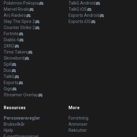
Pokémon Pokopia
TalkG Android
Marvel Rivals
TalkG iOS
Arc Raiders
Esports Android
Slay The Spire 2
Esports iOS
Counter Strike 2
Fortnite
Diablo 4
2XKO
Time Takers
Skrivebord
Spill
Duo
TalkG
Esports
Gigs
Streamer Overlay
Resources
More
Personvernregler
Forretning
Bruksvilkår
Annonser
Hjelp
Rekrutter
E-postforespørsel