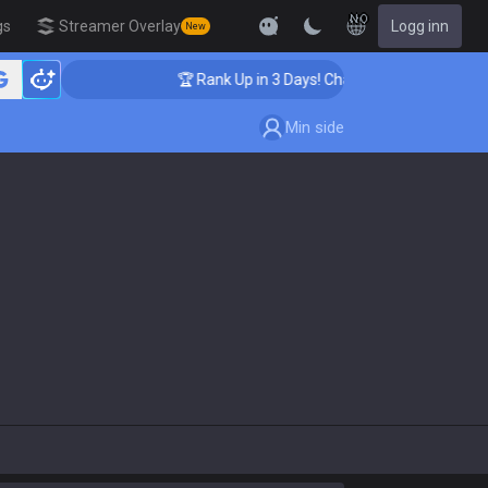
NO
gs
Streamer Overlay
Logg inn
New
🏆 Rank Up in 3 Days! Challenger Coaching
Min side