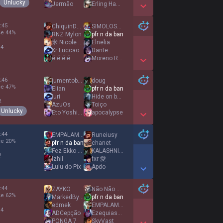
Unlucky
Jermão
Erling Haaland
Show More Detail Games
:
45
ChiquinDeBoné
SIMOLOSTER
se
44
%
RNZ Mylon
pfr n da ban
米 Nicole Reeyn
Elnelia
 4
Kr Luccao
Dante
é é é é
Moreno Rabudo 火
Show More Detail Games
:
46
jumentobarroso01
doug
se
47
%
Elian
pfr n da ban
Iuri
Hide on bush
2
AzuOs
Toiço
Unlucky
Eto Yoshimura
apocalypse
Show More Detail Games
:
44
EMPALAMENTO KING
Runeiusy
se
20
%
pfr n da ban
chanet
Fez Ekko Ai né
KALASHNIKOVv
2
lzhil
fxr 愛
Lulu do Pix
Apdo
Show More Detail Games
:
44
ZAYKO
Não Não pode ser
se
62
%
MarkedBySuitey
pfr n da ban
edmek
EMPALAMENTO KING
 4
ADCepção
EzequiasSales
PONGA 7
SkyVast