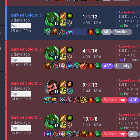
Lane-fase
51
Ranked Solo/Duo
1
/
3
/
12
Kill Deltakel
3 days ago
CS
179
(7.1)
4.33:1 KDA
15
Vinn
emerald 
25 min 09 s
6th
Resilient
%
Lane-fase
61
%
Ranked Solo/Duo
4
/
5
/
16
Kill Deltakel
3 days ago
CS
220
(7)
4.00:1 KDA
17
Tap
diamond
%
31 min 15 s
ACE
Unlucky
Lane-fase
54
Ranked Solo/Duo
9
/
9
/
13
Kill Deltakel
3 days ago
CS
316
(9.3)
2.44:1 KDA
18
Tap
emerald 
34 min 06 s
Dobbelt drap
ACE
Lane-fase
58
Ranked Solo/Duo
13
/
8
/
8
Kill Deltakel
3 days ago
CS
252
(6.9)
2.63:1 KDA
18
Tap
emerald 
36 min 20 s
Dobbelt drap
4th