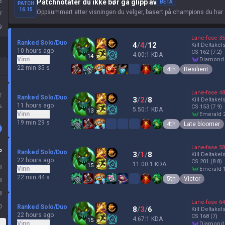
6
Patchnotater du ikke bør gå glipp av
BETA
PATCH
16.15
Oppsummert etter visningen du velger, basert på champions du har 
7
9
Lane-fase
35
Ranked Solo/Duo
4
/
4
/
12
Kill Deltakel
10 hours ago
CS
162
(7.2)
4.00:1 KDA
14
Vinn
diamond
22 min 35 s
4th
Resilient
Lane-fase
48
T
Ranked Solo/Duo
3
/
2
/
8
Kill Deltakel
11 hours ago
%
CS
153
(7.9)
5.50:1 KDA
13
Vinn
emerald 
19 min 29 s
4th
Late bloomer
Lane-fase
58
P
Ranked Solo/Duo
3
/
1
/
8
Kill Deltakel
22 hours ago
CS
201
(8.8)
11.00:1 KDA
15
3
Vinn
emerald 
22 min 44 s
5th
Victor
8
8
Lane-fase
64
0
Ranked Solo/Duo
8
/
3
/
6
Kill Deltakel
22 hours ago
CS
168
(7)
4.67:1 KDA
15
Vinn
diamond