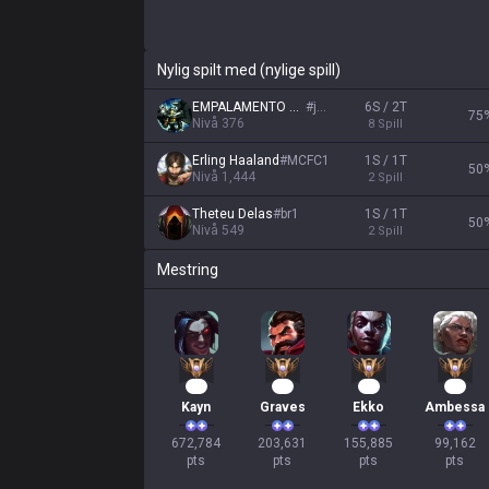
Nylig spilt med (nylige spill)
EMPALAMENTO KING
#
jew
6S / 2T
75
Nivå
376
8
Spill
Erling Haaland
#
MCFC1
1S / 1T
50
Nivå
1,444
2
Spill
Theteu Delas
#
br1
1S / 1T
50
Nivå
549
2
Spill
Mestring
64
21
17
12
Kayn
Graves
Ekko
Ambessa
672,784

203,631

155,885

99,162

pts
pts
pts
pts