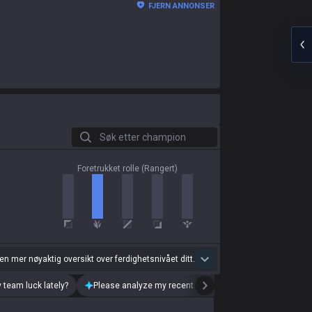
FJERN ANNONSER
Søk etter champion
Foretrukket rolle (Rangert)
 en mer nøyaktig oversikt over ferdighetsnivået ditt.
 team luck lately?
Please analyze my recent playstyle.