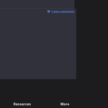
FJERN ANNONSER
Resources
More