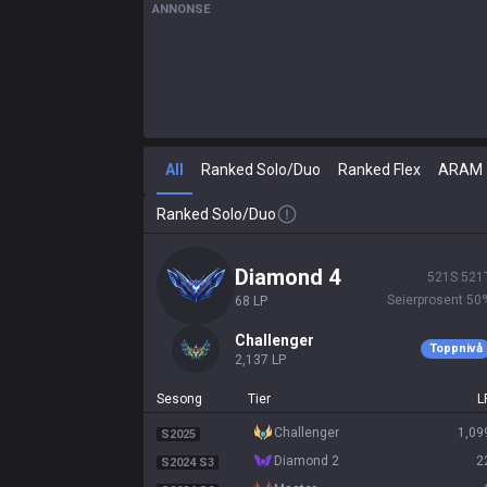
ANNONSE
All
Ranked Solo/Duo
Ranked Flex
ARAM
Ranked Solo/Duo
diamond 4
521
S
521
Seierprosent
50
68
LP
challenger
Toppnivå
2,137
LP
Sesong
Tier
L
challenger
1,09
S2025
diamond 2
2
S2024 S3