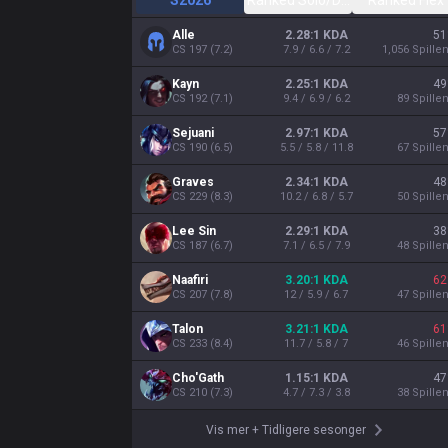
S2026
Ranked Solo/Duo
Ranked Flex
Alle
2.28:1 KDA
51
CS
197
(
7.2
)
7.9 / 6.6 / 7.2
1,056
Spille
Kayn
2.25:1 KDA
49
CS
192
(
7.1
)
9.4 / 6.9 / 6.2
89
Spille
Sejuani
2.97:1 KDA
57
CS
190
(
6.5
)
5.5 / 5.8 / 11.8
67
Spille
Graves
2.34:1 KDA
48
CS
229
(
8.3
)
10.2 / 6.8 / 5.7
50
Spille
Lee Sin
2.29:1 KDA
38
CS
187
(
6.7
)
7.1 / 6.5 / 7.9
48
Spille
Naafiri
3.20:1 KDA
62
CS
207
(
7.8
)
12 / 5.9 / 6.7
47
Spille
Talon
3.21:1 KDA
61
CS
233
(
8.4
)
11.7 / 5.8 / 7
46
Spille
Cho'Gath
1.15:1 KDA
47
CS
210
(
7.3
)
4.7 / 7.3 / 3.8
38
Spille
Vis mer
+
Tidligere sesonger