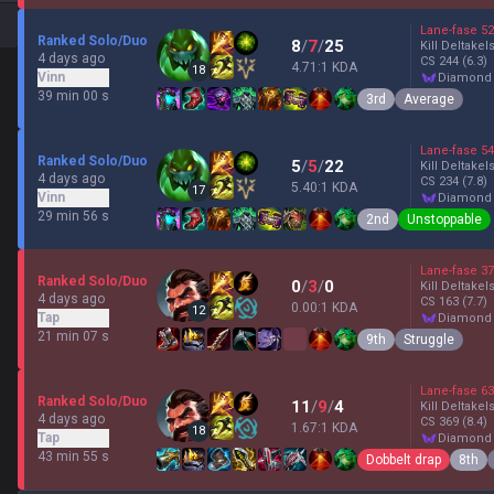
Lane-fase
52
Ranked Solo/Duo
8
/
7
/
25
Kill Deltakel
4 days ago
CS
244
(6.3)
4.71:1 KDA
18
Vinn
diamond
39 min 00 s
3rd
Average
Lane-fase
54
Ranked Solo/Duo
5
/
5
/
22
Kill Deltakel
4 days ago
CS
234
(7.8)
5.40:1 KDA
17
Vinn
diamond
29 min 56 s
2nd
Unstoppable
Lane-fase
37
Ranked Solo/Duo
0
/
3
/
0
Kill Deltakel
4 days ago
CS
163
(7.7)
0.00:1 KDA
12
Tap
diamond
21 min 07 s
9th
Struggle
Lane-fase
63
Ranked Solo/Duo
11
/
9
/
4
Kill Deltakel
4 days ago
CS
369
(8.4)
1.67:1 KDA
18
Tap
diamond
43 min 55 s
Dobbelt drap
8th