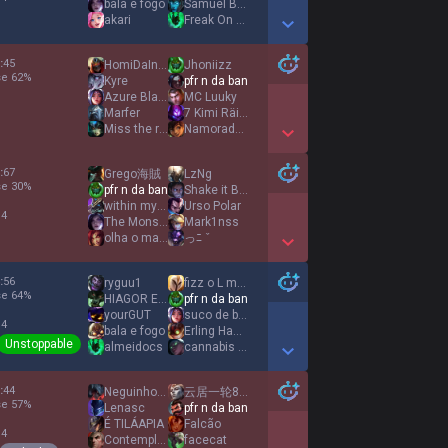
bala e fogo
Samuel Bueno
akari
Freak On A Leash
Show More Detail Games
:
45
HomiDaIndia
Jhoniizz
se
62
%
Kyre
pfr n da ban
Azure Blades
MC Luuky
1
Marfer
7 Kimi Räikkönen
Miss the rage
Namorado da Miku
Show More Detail Games
:
67
Grego海賊
LzNg
se
30
%
pfr n da ban
Shake it Bololo
within my reach
Urso Polar
 4
The Monster
Mark1nss
olha o mapa
っﾆ ˇ
Show More Detail Games
:
56
ryguu1
fizz o L mesmo
se
64
%
HIAGOR EGOMAXING
pfr n da ban
yourGUT
suco de bosta
 4
bala e fogo
Erling Haaland
Unstoppable
almeidocs
cannabis lovers
Show More Detail Games
:
44
Neguinho BDP
云居一轮8云山
se
57
%
Lenasc
pfr n da ban
É TILÁAPIA
Falcão
 4
ContemplemOMago
facecat