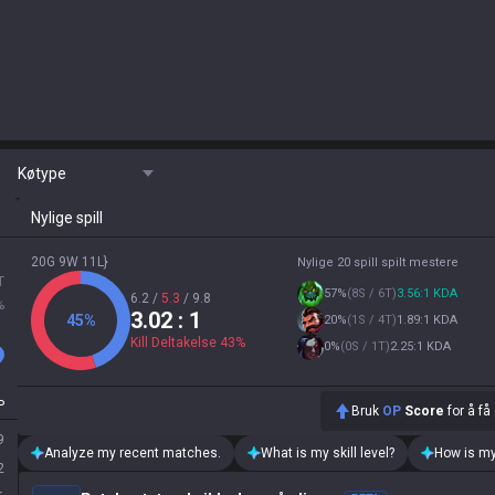
Køtype
Nylige spill
20G 9W 11L}
Nylige 20 spill spilt mestere
T
57
%
(
8S / 6T
)
3.56:1 KDA
6.2
/
5.3
/
9.8
%
3.02
: 1
45
%
20
%
(
1S / 4T
)
1.89:1 KDA
Kill Deltakelse
43
%
0
%
(
0S / 1T
)
2.25:1 KDA
P
Bruk
OP
Score
for å få
9
Analyze my recent matches.
What is my skill level?
How is my
2