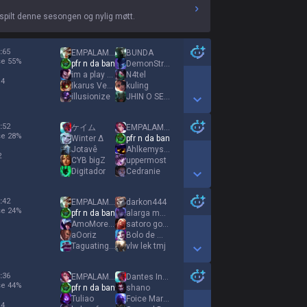
spilt denne sesongen og nylig møtt.
:
65
EMPALAMENTO KING
BUNDA
se
55
%
pfr n da ban
DemonStryker12
im a play maker
N4tel
 4
Ikarus Vegha
kuling
illusionize
JHIN O SEM BALA
Show More Detail Games
:
52
ケイム
EMPALAMENTO KING
se
28
%
Winter Δ
pfr n da ban
Jotavê
Ahlkemysta
2
CYB bigZ
uppermost
Digitador
Cedranie
Show More Detail Games
:
42
EMPALAMENTO KING
darkon444
se
24
%
pfr n da ban
alarga morena
AmoMorenasObesas
satoro goJO
1
aOoriz
Bolo de monhango
Taguatinga Chama
vlw lek tmj
Show More Detail Games
:
36
EMPALAMENTO KING
Dantes Inferno
se
44
%
pfr n da ban
shano
Tuliao
Foice Martchelo
 4