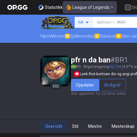
Statistikk
League of Legends
Sk
Søk etter en summone
NA
Spillnavn +
#NA1
Hjem
Mestre
Spillemodus
Klassisk
Skin-ra
N
U
N
pfr n da ban
#
BR1
BR
Stigerrangering
42,734
(4.07% av
Lenk Riot-kontoen din og angi profi
Oppdater
Nivågraf
532
Sist oppdatert
:
for 22 timer siden
Oversikt
Stil
Mestre
Mesterskap