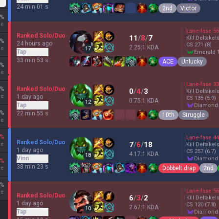
24 min 01 s
2nd
Victor
%
ne
Lane-fase
55
Ranked Solo/Duo
11
/
8
/
7
Kill Deltakel
%
24 hours ago
CS
271
(8)
2.25:1 KDA
ne
17
Tap
emerald 
33 min 53 s
ACE
Unlucky
%
ne
Lane-fase
33
%
Ranked Solo/Duo
0
/
4
/
3
Kill Deltakel
ne
1 day ago
CS
135
(5.9)
0.75:1 KDA
12
Tap
diamond
%
22 min 55 s
10th
Struggle
ne
%
Lane-fase
44
Ranked Solo/Duo
7
/
6
/
18
ne
Kill Deltakel
1 day ago
CS
257
(6.7)
4.17:1 KDA
18
Vinn
diamond
%
38 min 23 s
Dobbelt drap
2nd
ne
%
Lane-fase
56
ne
Ranked Solo/Duo
6
/
3
/
2
Kill Deltakel
1 day ago
CS
120
(7.8)
2.67:1 KDA
10
Tap
diamond