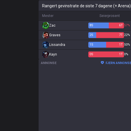
Rangert gevinstrate de siste 7 dagene (+ Arena)
Mester
Seierprosent
Zac
8
S
6
T
57%
Graves
2
S
7
T
22%
Lissandra
1
S
1
T
50%
Kayn
0
S
1
T
0%
ANNONSE
FJERN ANNONS