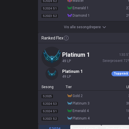
master
S2024 S2
emerald 1
2
S2024 S1
diamond 1
2
S2023 S2
Vis alle sesongdrepere
Ranked Flex
platinum 1
13
S
5
Seierprosent
72
49
LP
platinum 1
Toppnivå
49
LP
Sesong
Tier
L
gold 2
S2025
platinum 3
3
S2024 S3
emerald 4
1
S2024 S1
platinum 4
S2023 S2