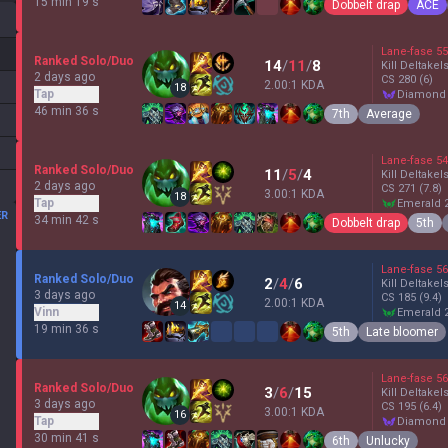
15 min 19 s
Dobbelt drap
ACE
Lane-fase
55
Ranked Solo/Duo
14
/
11
/
8
Kill Deltakel
2 days ago
CS
280
(6)
2.00:1 KDA
18
Tap
diamond
46 min 36 s
7th
Average
Lane-fase
54
Ranked Solo/Duo
11
/
5
/
4
Kill Deltakel
2 days ago
CS
271
(7.8)
3.00:1 KDA
18
Tap
emerald 
ER
34 min 42 s
Dobbelt drap
5th
Lane-fase
56
Ranked Solo/Duo
2
/
4
/
6
Kill Deltakel
3 days ago
CS
185
(9.4)
2.00:1 KDA
14
Vinn
emerald 
19 min 36 s
5th
Late bloomer
Lane-fase
56
Ranked Solo/Duo
3
/
6
/
15
Kill Deltakel
3 days ago
CS
195
(6.4)
3.00:1 KDA
16
Tap
diamond
30 min 41 s
6th
Unlucky