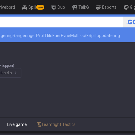
rivebord
Spill
Duo
TalkG
Esports
Gi
New
r
ngering
Rangeringer
Profftilskuer
Evne
Multi-søk
Spilloppdatering
 toppen)
len din.
Live game
Teamfight Tactics