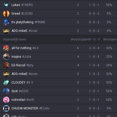
Lukas
#
1HERO
2
1
-
0
-
1
50
%
Greed
#
LOCKD
2
0
-
0
-
2
0
%
ttv platytheking
#
PRIME
2
0
-
0
-
2
0
%
ADG mikeE
#
scan
2
0
-
0
-
2
0
%
Vijandelijk team
Wedstrijden
W
-
G
-
V
Winstper
all for nothing
#
x d
6
2
-
0
-
4
33
%
inspire
#
Julia
4
1
-
0
-
3
25
%
EG Recoil
#
tyty
4
1
-
0
-
3
25
%
ADG mikeE
#
scan
3
1
-
0
-
2
33
%
CLOUDEY
#
X 3
3
1
-
0
-
2
33
%
SicK
#
xDDD
2
1
-
0
-
1
50
%
notmelari
#
onX
2
1
-
0
-
1
50
%
CHUDAI MONSTER
#
EZelo
2
0
-
0
-
2
0
%
10k
#
nate
2
0
-
0
-
2
0
%