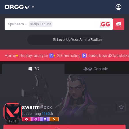
Spelnaam
+
#
Mijn Tagline
🎯 Level Up Your Aim to Radiant Status!
Home
Replay-analyse
2D-herhaling
Leaderboard
Statistiek
β
β
PC
Console
swarm
#
xxx
Ladder rang
1160
th
1201