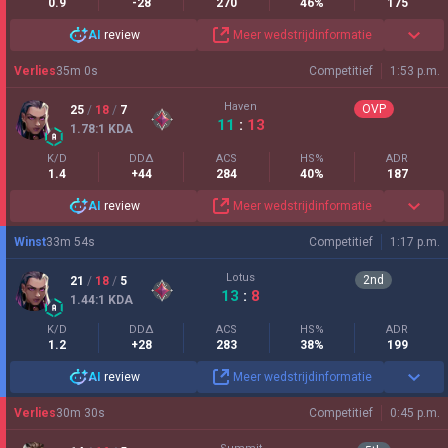
0.9
-28
270
46%
175
AI
review
Meer wedstrijdinformatie
Verlies
35
m
0
s
Competitief
1:53 p.m.
Haven
OVP
25
/
18
/
7
11
:
13
1.78
:1
KDA
K/D
DDΔ
ACS
HS%
ADR
1.4
+44
284
40%
187
AI
review
Meer wedstrijdinformatie
Winst
33
m
54
s
Competitief
1:17 p.m.
Lotus
2
nd
21
/
18
/
5
13
:
8
1.44
:1
KDA
K/D
DDΔ
ACS
HS%
ADR
1.2
+28
283
38%
199
AI
review
Meer wedstrijdinformatie
Verlies
30
m
30
s
Competitief
0:45 p.m.