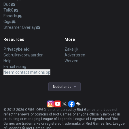
Duo
TalkG
Esports
Gigs
Streamer Overlay
Resources
More
Privacybeleid
Zakelijk
Gebruiksvoorwaarden
Adverteren
Help
Werven
E-mail vraag
Neem contact met ons op
Nederlands
© 2012-
2026
OP.GG. OP.GG is not endorsed by Riot Games and does not
reflect the views or opinions of Riot Games or anyone officially involved in
producing or managing League of Legends. League of Legends and Riot
Games are trademarks or registered trademarks of Riot Games, Inc. League
of Legends © Riot Games, Inc.