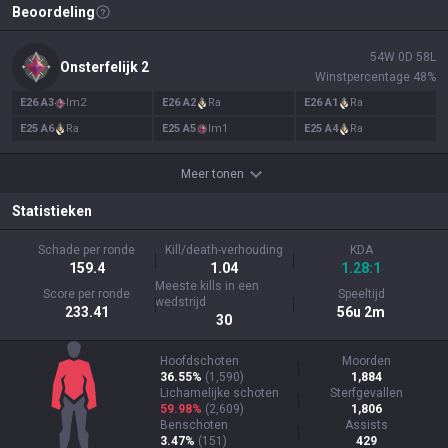
Beoordeling
54
W
0
D
58
L
Onsterfelijk
2
Winstpercentage
48
%
E
26
A
3
Im
2
E
26
A
2
Ra
E
26
A
1
Ra
E
25
A
6
Ra
E
25
A
5
Im
1
E
25
A
4
Ra
Meer tonen
Statistieken
Schade per ronde
Kill/death-verhouding
KDA
159.4
1.04
1.28:1
Meeste kills in een
Score per ronde
Speeltijd
wedstrijd
233.41
56u 2m
30
Hoofdschoten
Moorden
36.55%
(
1,590
)
1,884
Lichamelijke schoten
Sterfgevallen
59.98%
(
2,609
)
1,806
Benschoten
Assists
3.47%
(
151
)
429