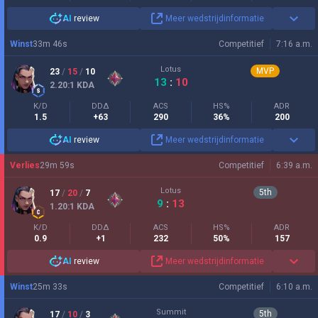
AI
review
Meer wedstrijdinformatie
Winst
33
m
46
s
Competitief
7:16 a.m.
Lotus
MVP
23
/
15
/
10
13
:
10
2.20
:1
KDA
K/D
DDΔ
ACS
HS%
ADR
1.5
+63
290
36%
200
AI
review
Meer wedstrijdinformatie
Verlies
29
m
59
s
Competitief
6:39 a.m.
Lotus
5
th
17
/
20
/
7
9
:
13
1.20
:1
KDA
K/D
DDΔ
ACS
HS%
ADR
0.9
+1
232
50%
157
AI
review
Meer wedstrijdinformatie
Winst
25
m
33
s
Competitief
6:10 a.m.
Summit
5
th
17
/
10
/
3