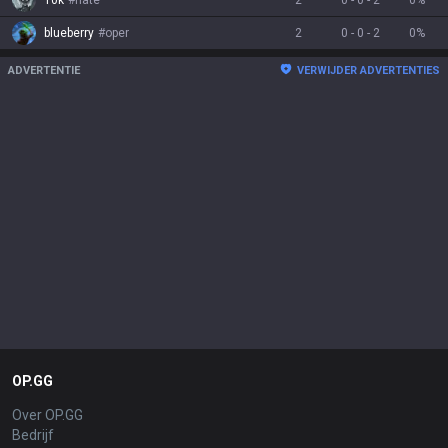
blueberry
#
oper
2
0
-
0
-
2
0
%
ADVERTENTIE
VERWIJDER ADVERTENTIES
OP.GG
Over OP.GG
Bedrijf