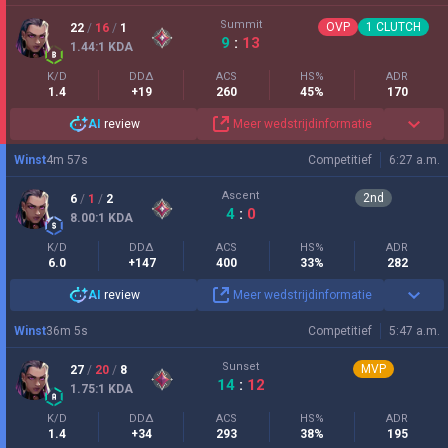
Summit
OVP
1
CLUTCH
22
/
16
/
1
9
:
13
1.44
:1
KDA
K/D
DDΔ
ACS
HS%
ADR
1.4
+19
260
45%
170
AI
review
Meer wedstrijdinformatie
Winst
4
m
57
s
Competitief
6:27 a.m.
Ascent
2
nd
6
/
1
/
2
4
:
0
8.00
:1
KDA
K/D
DDΔ
ACS
HS%
ADR
6.0
+147
400
33%
282
AI
review
Meer wedstrijdinformatie
Winst
36
m
5
s
Competitief
5:47 a.m.
Sunset
MVP
27
/
20
/
8
14
:
12
1.75
:1
KDA
K/D
DDΔ
ACS
HS%
ADR
1.4
+34
293
38%
195