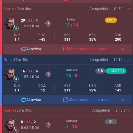
Verlies
36
m
46
s
Competitief
10:52 a.m.
Lotus
MVP
29
/
21
/
4
12
:
14
1.57
:1
KDA
K/D
DDΔ
ACS
HS%
ADR
1.4
+45
314
35%
200
AI
review
Meer wedstrijdinformatie
Winst
30
m
48
s
Competitief
10:16 a.m.
Sunset
5
th
1
CLUTCH
16
/
14
/
6
13
:
8
1.57
:1
KDA
K/D
DDΔ
ACS
HS%
ADR
1.1
+12
211
32%
141
AI
review
Meer wedstrijdinformatie
Verlies
30
m
35
s
Competitief
9:43 a.m.
Sunset
10
th
8
/
16
/
2
7
:
13
0.63
:1
KDA