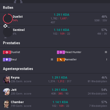
Rollen
1.29
:1
KDA
Duelist
48
%
1,782
/
1,697
/
94
%
50
W
/
55
V
407
Sentinel
1.14
:1
KDA
57
%
6
%
102
/
109
/
22
4
W
/
3
V
Prestaties
Duelist
Head Hunter
III
Beul
III
Aanvaller
I
Agentenprestaties
Reyna
1.29
:1
KDA
46
%
236
Gem. score
1,374
/
1,312
/
317
81
Wedstrijden
Jett
1.29
:1
KDA
54
%
235
Gem. score
408
/
385
/
90
24
Wedstrijden
Chamber
1.14
:1
KDA
57
%
199
Gem. score
102
/
109
/
22
7
Wedstrijden