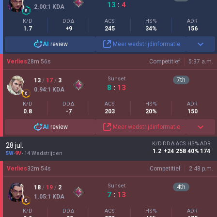
13
:
4
2.00
:1
KDA
K/D
DDΔ
ACS
HS%
ADR
1.7
+9
245
34%
156
AI
review
Meer wedstrijdinformatie
Verlies
28
m
56
s
Competitief
5:37 a.m.
Sunset
7
th
13
/
17
/
3
8
:
13
0.94
:1
KDA
K/D
DDΔ
ACS
HS%
ADR
0.8
-7
203
20%
150
AI
review
Meer wedstrijdinformatie
K/D
DDΔ
ACS
HS%
ADR
28 jul.
1.2
+24
258
40%
174
5W
-
9V
14 Wedstrijden
Verlies
32
m
54
s
Competitief
2:48 p.m.
Sunset
4
th
18
/
19
/
2
7
:
13
1.05
:1
KDA
K/D
DDΔ
ACS
HS%
ADR