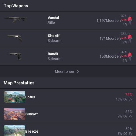
Top Wapens
37
%
Vandal
59
%
1,197
Moorden
Rifle
4
%
38
%
Sheriff
60
%
171
Moorden
Sidearm
2
%
37
%
Bandit
63
%
153
Moorden
Sidearm
1
%
Meer tonen
Map Prestaties
75
%
Lotus
15
W
0
G
5
V
56
%
Sunset
9
W
0
G
7
V
50
%
Breeze
8
W
0
G
8
V