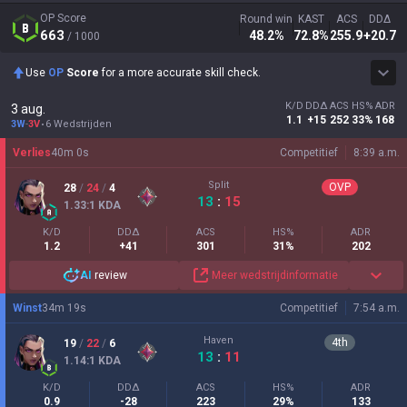
OP Score
Round win
KAST
ACS
DDΔ
663
48.2
%
72.8
%
255.9
+20.7
/ 1000
Use
OP
Score
for a more accurate skill check.
K/D
DDΔ
ACS
HS%
ADR
3 aug.
1.1
+15
252
33%
168
3W
-
3V
6 Wedstrijden
Verlies
40
m
0
s
Competitief
8:39 a.m.
Split
OVP
28
/
24
/
4
13
:
15
1.33
:1
KDA
K/D
DDΔ
ACS
HS%
ADR
1.2
+41
301
31%
202
AI
review
Meer wedstrijdinformatie
Winst
34
m
19
s
Competitief
7:54 a.m.
Haven
4
th
19
/
22
/
6
13
:
11
1.14
:1
KDA
K/D
DDΔ
ACS
HS%
ADR
0.9
-28
223
29%
133