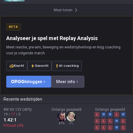
Meer tonen
BETA
Analyseer je spel met Replay Analysis
Meet reactie, pre-aim, beweging en wedstrijdverloop en krijg coaching
voor je volgende match.
Kracht
Gevecht
AI-coaching
Inloggen
Meer info
Recente wedstrijden
8W
0G
12V
(
40
%)
Onlangs gespeeld
Onlangs gespeeld
19
/
17
/
5
L
W
W
L
W
1.42
:1
L
L
L
W
L
47
%
0
%
P/Dood
24
%
L
L
L
W
L