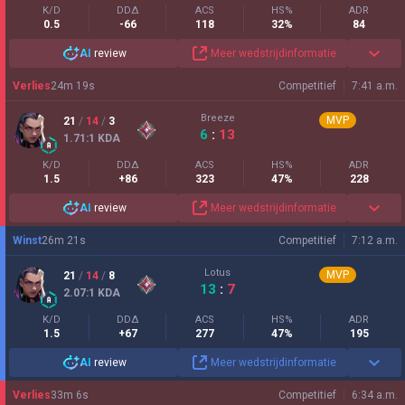
K/D
DDΔ
ACS
HS%
ADR
0.5
-66
118
32%
84
AI
review
Meer wedstrijdinformatie
Verlies
24
m
19
s
Competitief
7:41 a.m.
Breeze
MVP
21
/
14
/
3
6
:
13
1.71
:1
KDA
K/D
DDΔ
ACS
HS%
ADR
1.5
+86
323
47%
228
AI
review
Meer wedstrijdinformatie
Winst
26
m
21
s
Competitief
7:12 a.m.
Lotus
MVP
21
/
14
/
8
13
:
7
2.07
:1
KDA
K/D
DDΔ
ACS
HS%
ADR
1.5
+67
277
47%
195
AI
review
Meer wedstrijdinformatie
Verlies
33
m
6
s
Competitief
6:34 a.m.