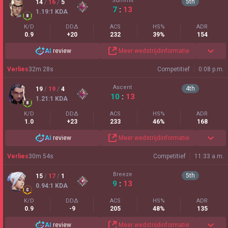
Summit
5
th
14
/
16
/
5
7
:
13
1.19
:1
KDA
K/D
DDΔ
ACS
HS%
ADR
0.9
+20
232
39%
154
AI
review
Meer wedstrijdinformatie
Verlies
32
m
28
s
Competitief
0:08 p.m.
Ascent
4
th
19
/
19
/
4
10
:
13
1.21
:1
KDA
K/D
DDΔ
ACS
HS%
ADR
1.0
+23
233
46%
168
AI
review
Meer wedstrijdinformatie
Verlies
30
m
54
s
Competitief
11:33 a.m.
Breeze
5
th
15
/
17
/
1
9
:
13
0.94
:1
KDA
K/D
DDΔ
ACS
HS%
ADR
0.9
-9
205
48%
135
AI
review
Meer wedstrijdinformatie