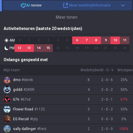
AI
review
Meer wedstrijdinformatie
Meer tonen
Activiteitenuren (laatste 20 wedstrijden)
AM
0
1
2
3
4
5
6
7
8
9
10
11
PM
12
13
14
15
16
17
18
19
20
21
22
23
Onlangs gespeeld met
Mijn team
Wedstrijden
W
-
G
-
V
Winstper
dmo
#
derek
8
2
-
0
-
6
25
%
goldd
#
2KRR
4
2
-
0
-
2
50
%
676
#
67xd
3
2
-
0
-
1
67
%
Flower Road
#
1125
3
1
-
0
-
2
33
%
EG Recoil
#
tyty
3
0
-
0
-
3
0
%
sally dallinger
#
freiz
2
2
-
0
-
0
100
%