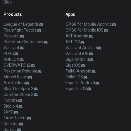
Blog
Products
Apps
League of Legends
OP.GG for Mobile Android
Teamfight Tactics
OP.GG for Mobile iOS
Palworld
AllT Android
Pokémon Champions
AllT iOS
Valorant
Valorant Android
PUBG
Valorant iOS
ROBLOX
Gigs Android
OVERWATCH2
Gigs iOS
Pokémon Pokopia
TalkG Android
Marvel Rivals
TalkG iOS
Arc Raiders
Esports Android
Slay The Spire 2
Esports iOS
Counter Strike 2
Fortnite
Diablo 4
2XKO
Time Takers
Desktop
Games