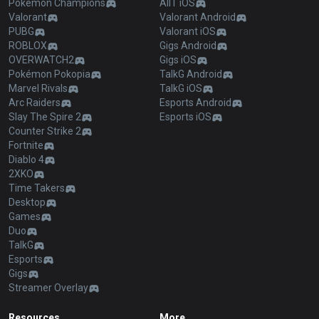
Pokémon Champions
AllT iOS
Valorant
Valorant Android
PUBG
Valorant iOS
ROBLOX
Gigs Android
OVERWATCH2
Gigs iOS
Pokémon Pokopia
TalkG Android
Marvel Rivals
TalkG iOS
Arc Raiders
Esports Android
Slay The Spire 2
Esports iOS
Counter Strike 2
Fortnite
Diablo 4
2XKO
Time Takers
Desktop
Games
Duo
TalkG
Esports
Gigs
Streamer Overlay
Resources
More