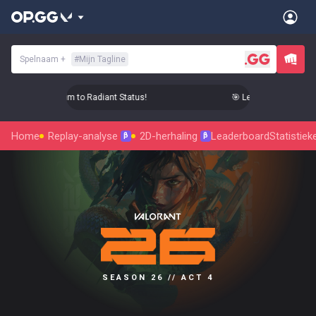
Spelnaam
+
#
Mijn Tagline
 Level Up Your Aim to Radiant Status!
🎯 Level Up Your Aim t
Home
Replay-analyse
2D-herhaling
Leaderboard
Statistiek
β
β
SEASON 26 // ACT 4