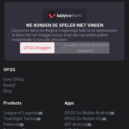
babyice
#
arm
WE KONDEN DE SPELER NIET VINDEN
Zorg ervoor dat je de #tagline toegevoegd hebt na de spelersnaam.
Ik erken dat het inloggen ervoor zorgt dat mijn profiel publiek
toegankelijk is voor alle gebruikers
Sociale-media-accounts
OP.GG Inloggen
koppelen
OP.GG
Over OP.GG
Bedrijf
Blog
Products
Apps
League of Legends
OP.GG for Mobile Android
Teamfight Tactics
OP.GG for Mobile iOS
Palworld
AllT Android