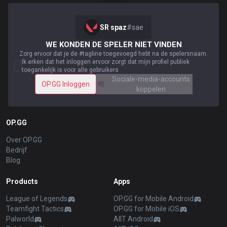
SR spaz
#
sae
WE KONDEN DE SPELER NIET VINDEN
Zorg ervoor dat je de #tagline toegevoegd hebt na de spelersnaam.
Ik erken dat het inloggen ervoor zorgt dat mijn profiel publiek
toegankelijk is voor alle gebruikers
Sociale-media-accounts
OP.GG Inloggen
koppelen
OP.GG
Over OP.GG
Bedrijf
Blog
Products
Apps
League of Legends
OP.GG for Mobile Android
Teamfight Tactics
OP.GG for Mobile iOS
Palworld
AllT Android