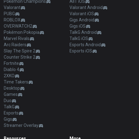
Pokémon Champions
AllT iOS
Valorant
Valorant Android
PUBG
Valorant iOS
ROBLOX
Gigs Android
OVERWATCH2
Gigs iOS
Pokémon Pokopia
TalkG Android
Marvel Rivals
TalkG iOS
Arc Raiders
Esports Android
Slay The Spire 2
Esports iOS
Counter Strike 2
Fortnite
Diablo 4
2XKO
Time Takers
Desktop
Games
Duo
TalkG
Esports
Gigs
Streamer Overlay
Resources
More