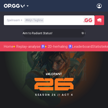
Spelnaam
+
#
Mijn Tagline
🎯 Level Up Your Aim to Radiant Status!
🎯 Level Up Your Aim 
Home
Replay-analyse
2D-herhaling
Leaderboard
Statistiek
β
β
SEASON 26 // ACT 4