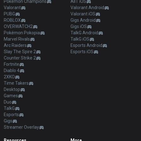
Pokémon Champions
AllT iOS
Valorant
Valorant Android
PUBG
Valorant iOS
ROBLOX
Gigs Android
OVERWATCH2
Gigs iOS
Pokémon Pokopia
TalkG Android
Marvel Rivals
TalkG iOS
Arc Raiders
Esports Android
Slay The Spire 2
Esports iOS
Counter Strike 2
Fortnite
Diablo 4
2XKO
Time Takers
Desktop
Games
Duo
TalkG
Esports
Gigs
Streamer Overlay
Resources
More