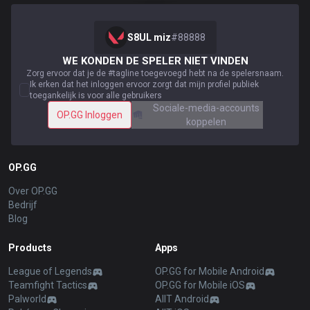
S8UL miz
#
88888
WE KONDEN DE SPELER NIET VINDEN
Zorg ervoor dat je de #tagline toegevoegd hebt na de spelersnaam.
Ik erken dat het inloggen ervoor zorgt dat mijn profiel publiek
toegankelijk is voor alle gebruikers
Sociale-media-accounts
OP.GG Inloggen
koppelen
OP.GG
Over OP.GG
Bedrijf
Blog
Products
Apps
League of Legends
OP.GG for Mobile Android
Teamfight Tactics
OP.GG for Mobile iOS
Palworld
AllT Android