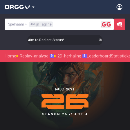
Spelnaam
+
#
Mijn Tagline
🎯 Level Up Your Aim to Radiant Status!
🎯 Level Up Your Aim
Home
Replay-analyse
2D-herhaling
Leaderboard
Statistiek
β
β
SEASON 26 // ACT 4