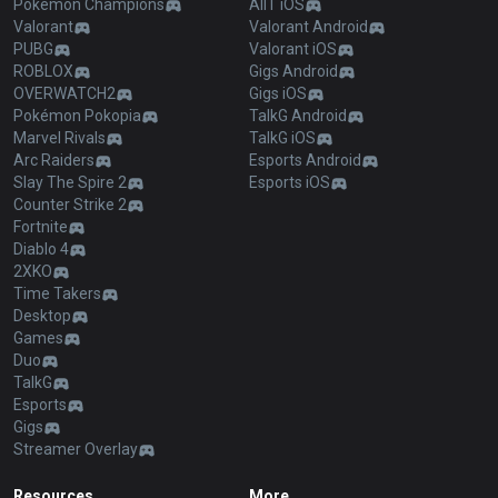
Pokémon Champions
AllT iOS
Valorant
Valorant Android
PUBG
Valorant iOS
ROBLOX
Gigs Android
OVERWATCH2
Gigs iOS
Pokémon Pokopia
TalkG Android
Marvel Rivals
TalkG iOS
Arc Raiders
Esports Android
Slay The Spire 2
Esports iOS
Counter Strike 2
Fortnite
Diablo 4
2XKO
Time Takers
Desktop
Games
Duo
TalkG
Esports
Gigs
Streamer Overlay
Resources
More