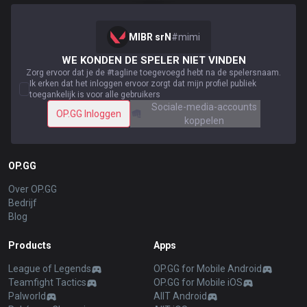
MIBR srN
#
mimi
WE KONDEN DE SPELER NIET VINDEN
Zorg ervoor dat je de #tagline toegevoegd hebt na de spelersnaam.
Ik erken dat het inloggen ervoor zorgt dat mijn profiel publiek
toegankelijk is voor alle gebruikers
Sociale-media-accounts
OP.GG Inloggen
koppelen
OP.GG
Over OP.GG
Bedrijf
Blog
Products
Apps
League of Legends
OP.GG for Mobile Android
Teamfight Tactics
OP.GG for Mobile iOS
Palworld
AllT Android