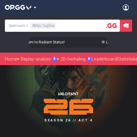
Spelnaam
+
#
Mijn Tagline
 Level Up Your Aim to Radiant Status!
🎯 Level Up Your Aim t
Home
Replay-analyse
2D-herhaling
Leaderboard
Statistiek
β
β
SEASON 26 // ACT 4