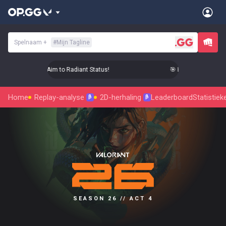
Spelnaam
+
#
Mijn Tagline
 Level Up Your Aim to Radiant Status!
🎯 Level Up Your Aim 
Home
Replay-analyse
2D-herhaling
Leaderboard
Statistiek
β
β
SEASON 26 // ACT 4