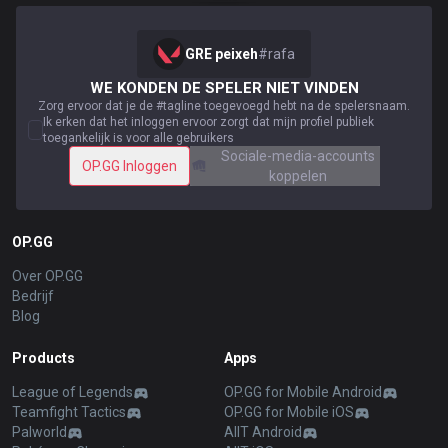
GRE peixeh
#
rafa
WE KONDEN DE SPELER NIET VINDEN
Zorg ervoor dat je de #tagline toegevoegd hebt na de spelersnaam.
Ik erken dat het inloggen ervoor zorgt dat mijn profiel publiek
toegankelijk is voor alle gebruikers
Sociale-media-accounts
OP.GG Inloggen
koppelen
OP.GG
Over OP.GG
Bedrijf
Blog
Products
Apps
League of Legends
OP.GG for Mobile Android
Teamfight Tactics
OP.GG for Mobile iOS
Palworld
AllT Android