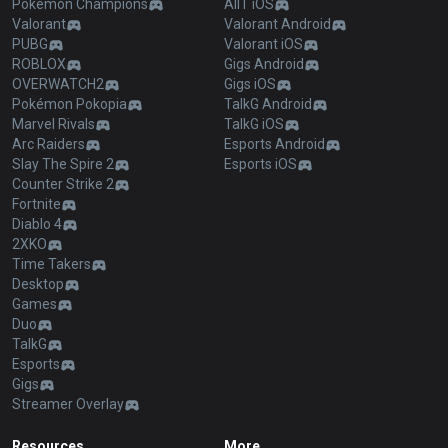
Pokémon Champions
AllT iOS
Valorant
Valorant Android
PUBG
Valorant iOS
ROBLOX
Gigs Android
OVERWATCH2
Gigs iOS
Pokémon Pokopia
TalkG Android
Marvel Rivals
TalkG iOS
Arc Raiders
Esports Android
Slay The Spire 2
Esports iOS
Counter Strike 2
Fortnite
Diablo 4
2XKO
Time Takers
Desktop
Games
Duo
TalkG
Esports
Gigs
Streamer Overlay
Resources
More