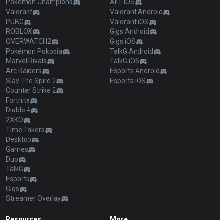
Pokémon Champions
AllT iOS
Valorant
Valorant Android
PUBG
Valorant iOS
ROBLOX
Gigs Android
OVERWATCH2
Gigs iOS
Pokémon Pokopia
TalkG Android
Marvel Rivals
TalkG iOS
Arc Raiders
Esports Android
Slay The Spire 2
Esports iOS
Counter Strike 2
Fortnite
Diablo 4
2XKO
Time Takers
Desktop
Games
Duo
TalkG
Esports
Gigs
Streamer Overlay
Resources
More