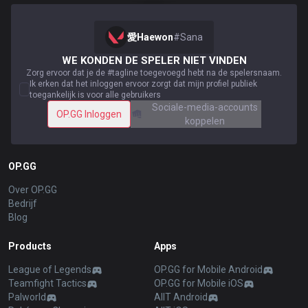
愛Haewon
#
Sana
WE KONDEN DE SPELER NIET VINDEN
Zorg ervoor dat je de #tagline toegevoegd hebt na de spelersnaam.
Ik erken dat het inloggen ervoor zorgt dat mijn profiel publiek
toegankelijk is voor alle gebruikers
Sociale-media-accounts
OP.GG Inloggen
koppelen
OP.GG
Over OP.GG
Bedrijf
Blog
Products
Apps
League of Legends
OP.GG for Mobile Android
Teamfight Tactics
OP.GG for Mobile iOS
Palworld
AllT Android