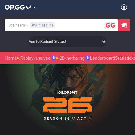
Spelnaam
+
#
Mijn Tagline
🎯 Level Up Your Aim to Radiant Status!
🎯 Level Up Your Aim
Home
Replay-analyse
2D-herhaling
Leaderboard
Statistiek
β
β
SEASON 26 // ACT 4