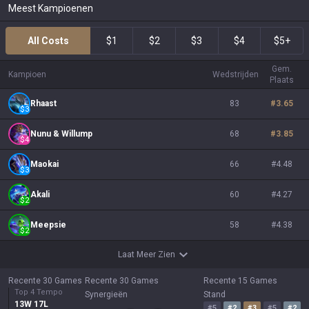
Meest Kampioenen
All Costs
$1
$2
$3
$4
$5+
Gem.
Kampioen
Wedstrijden
Plaats
Rhaast
83
#
3.65
$
3
Nunu & Willump
68
#
3.85
$
4
Maokai
66
#
4.48
$
3
Akali
60
#
4.27
$
2
Meepsie
58
#
4.38
$
2
Laat Meer Zien
Recente 30 Games
Recente 30 Games
Recente 15 Games
Top 4 Tempo
Synergieën
Stand
13
W
17
L
#
5
#
2
#
3
#
5
#
2