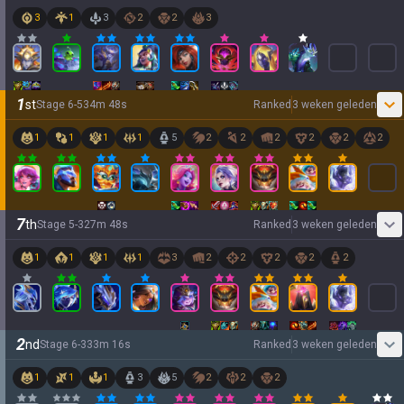
3
1
3
2
2
3
1
st
Stage
6
-
5
34
m
48
s
Ranked
3 weken geleden
1
1
1
1
5
2
2
2
2
2
2
7
th
Stage
5
-
3
27
m
48
s
Ranked
3 weken geleden
1
1
1
1
3
2
2
2
2
2
2
nd
Stage
6
-
3
33
m
16
s
Ranked
3 weken geleden
1
1
1
3
5
2
2
2