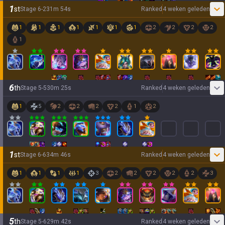
1
st
Stage
6
-
2
31
m
54
s
Ranked
4 weken geleden
1
1
1
1
1
1
1
2
2
2
2
1
6
th
Stage
5
-
5
30
m
25
s
Ranked
4 weken geleden
1
5
2
2
2
2
1
2
1
st
Stage
6
-
6
34
m
46
s
Ranked
4 weken geleden
1
1
1
1
3
2
2
2
2
2
3
5
th
Stage
5
-
6
29
m
42
s
Ranked
4 weken geleden