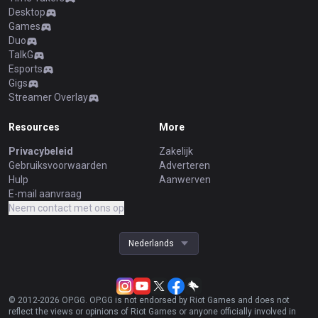
Desktop
Games
Duo
TalkG
Esports
Gigs
Streamer Overlay
Resources
More
Privacybeleid
Zakelijk
Gebruiksvoorwaarden
Adverteren
Hulp
Aanwerven
E-mail aanvraag
Neem contact met ons op
Nederlands
© 2012-
2026
OP.GG. OP.GG is not endorsed by Riot Games and does not
reflect the views or opinions of Riot Games or anyone officially involved in