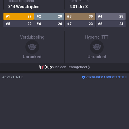
Totaal Gespeeld
Gem. Plaats
314
Wedstrijden
4.31
th
/ 8
#
1
29
#
2
28
#
3
30
#
4
28
#
5
22
#
6
26
#
7
23
#
8
24
Verdubbeling
Hyperrol TFT
Unranked
Unranked
Duo
Vind een Teamgenoot
ADVERTENTIE
VERWIJDER ADVERTENTIES