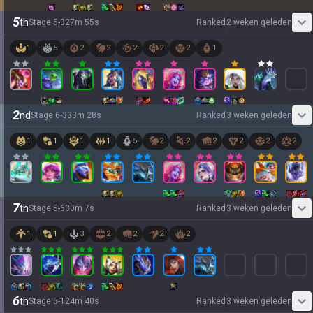
5
th
Stage
5
-
3
27
m
55
s
Ranked
2 weken geleden
1
5
2
2
2
2
2
1
2
nd
Stage
6
-
3
33
m
28
s
Ranked
3 weken geleden
1
1
1
1
5
2
2
2
2
2
2
7
th
Stage
5
-
6
30
m
7
s
Ranked
3 weken geleden
1
1
3
2
2
2
2
6
th
Stage
5
-
1
24
m
40
s
Ranked
3 weken geleden