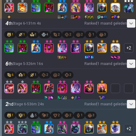
4
th
Stage
6
-
1
31
m
4
s
Ranked
1 maand geleden
1
1
1
4
2
2
2
1
3
+
2
6
th
Stage
5
-
3
26
m
16
s
Ranked
1 maand geleden
6
1
1
2
2
2
2
nd
Stage
6
-
5
36
m
24
s
Ranked
1 maand geleden
1
1
5
2
2
2
1
3
+
2