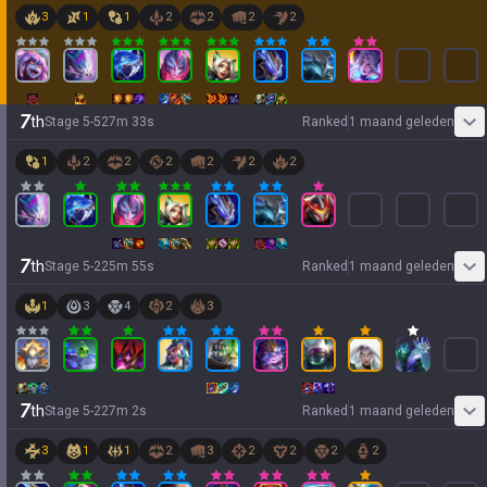
3
1
1
2
2
2
2
7
th
Stage
5
-
5
27
m
33
s
Ranked
1 maand geleden
1
2
2
2
2
2
2
7
th
Stage
5
-
2
25
m
55
s
Ranked
1 maand geleden
1
3
4
2
3
7
th
Stage
5
-
2
27
m
2
s
Ranked
1 maand geleden
3
1
1
2
3
2
2
2
2