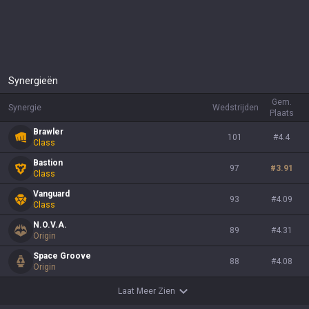
Synergieën
Gem.
Synergie
Wedstrijden
Plaats
Brawler
101
#
4.4
Class
Bastion
97
#
3.91
Class
Vanguard
93
#
4.09
Class
N.O.V.A.
89
#
4.31
Origin
Space Groove
88
#
4.08
Origin
Laat Meer Zien