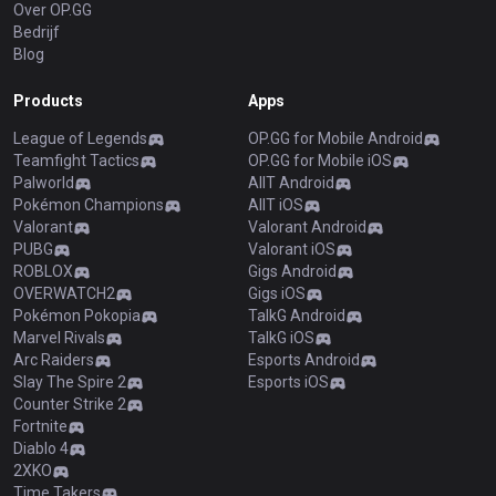
Over OP.GG
Bedrijf
Blog
Products
Apps
League of Legends
OP.GG for Mobile Android
Teamfight Tactics
OP.GG for Mobile iOS
Palworld
AllT Android
Pokémon Champions
AllT iOS
Valorant
Valorant Android
PUBG
Valorant iOS
ROBLOX
Gigs Android
OVERWATCH2
Gigs iOS
Pokémon Pokopia
TalkG Android
Marvel Rivals
TalkG iOS
Arc Raiders
Esports Android
Slay The Spire 2
Esports iOS
Counter Strike 2
Fortnite
Diablo 4
2XKO
Time Takers