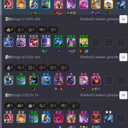
5
th
Stage
6
-
1
30
m
49
s
Ranked
3 weken geleden
3
2
2
2
2
8
th
Stage
4
-
5
22
m
46
s
Ranked
3 weken geleden
5
2
2
2
2
2
6
th
Stage
5
-
3
27
m
7
s
Ranked
3 weken geleden
1
1
5
2
2
2
1