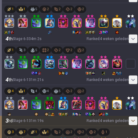
1
1
5
2
2
2
2
4
th
Stage
6
-
3
34
m
2
s
Ranked
4 weken geleden
1
3
5
2
2
2
2
4
th
Stage
6
-
1
31
m
21
s
Ranked
4 weken geleden
4
1
4
4
5
2
2
3
rd
Stage
6
-
1
31
m
19
s
Ranked
4 weken geleden
3
7
1
1
2
2
2
2
1