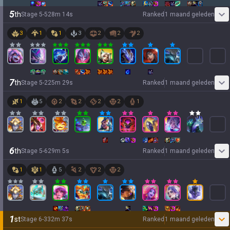
5
th
Stage
5
-
5
28
m
14
s
Ranked
1 maand geleden
3
1
1
3
2
2
2
7
th
Stage
5
-
2
25
m
29
s
Ranked
1 maand geleden
1
5
2
2
2
2
1
6
th
Stage
5
-
6
29
m
5
s
Ranked
1 maand geleden
1
1
5
2
2
2
1
st
Stage
6
-
3
32
m
37
s
Ranked
1 maand geleden