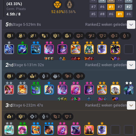
(
43.33
%)
#
7
#
6
#
1
#
7
#
2
Gem. Plaats
52.63
%
55.56
%
4.5
th
/ 8
#
5
#
8
#
6
#
1
#
6
5
th
Stage
5
-
5
29
m
8
s
Ranked
2 weken geleden
1
1
1
1
1
1
2
2
2
2
1
2
nd
Stage
6
-
1
31
m
32
s
Ranked
2 weken geleden
1
1
1
3
5
2
3
3
rd
Stage
6
-
2
32
m
47
s
Ranked
2 weken geleden
1
1
3
6
2
2