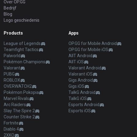
Over OP.GG
Bedrijf
Blog
Logo geschiedenis
Products
Apps
League of Legends
OP.GG for Mobile Android
Teamfight Tactics
OP.GG for Mobile iOS
Palworld
AllT Android
Pokémon Champions
AllT iOS
Valorant
Valorant Android
PUBG
Valorant iOS
ROBLOX
Gigs Android
OVERWATCH2
Gigs iOS
Pokémon Pokopia
TalkG Android
Marvel Rivals
TalkG iOS
Arc Raiders
Esports Android
Slay The Spire 2
Esports iOS
Counter Strike 2
Fortnite
Diablo 4
2XKO