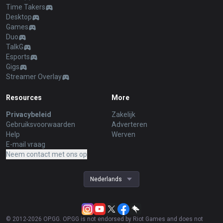
Time Takers
Desktop
Games
Duo
TalkG
Esports
Gigs
Streamer Overlay
Resources
More
Privacybeleid
Zakelijk
Gebruiksvoorwaarden
Adverteren
Help
Werven
E-mail vraag
Neem contact met ons op
Nederlands
© 2012-
2026
OP.GG. OP.GG is not endorsed by Riot Games and does not