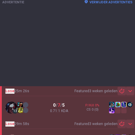
ADVERTENTIE
VERWIJDER ADVERTENTIES
Lose
25m 26s
Featured
3 weken geleden
Sh
0
/
7
/
5
P/Kill
0
%
CS
0
(0)
0.71:1 KDA
13
Lose
29m 58s
Featured
3 weken geleden
Sh