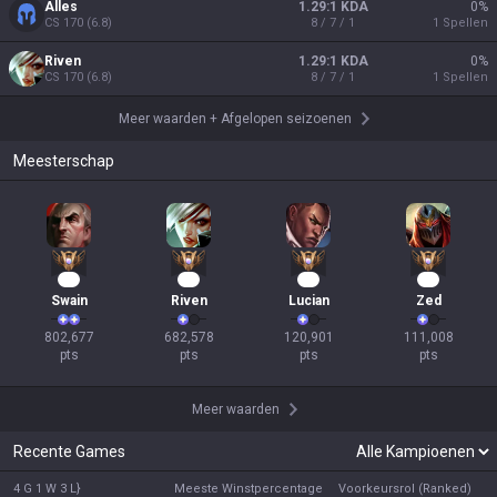
Alles
1.29:1 KDA
0
%
CS
170
(
6.8
)
8 / 7 / 1
1
Spellen
Riven
1.29:1 KDA
0
%
CS
170
(
6.8
)
8 / 7 / 1
1
Spellen
Meer waarden
+
Afgelopen seizoenen
Meesterschap
76
64
12
11
Swain
Riven
Lucian
Zed
802,677

682,578

120,901

111,008

pts
pts
pts
pts
Meer waarden
Recente Games
4 G 1 W 3 L}
Meeste Winstpercentage
Voorkeursrol (Ranked)