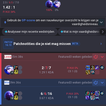
2.3
/
6.5
/
7.0
1.42
: 1
100
%
0
%
P/Kill
34
%
Gebruik de
OP-score
om een nauwkeuriger overzicht te krijgen van je
vaardigheidsniveau.
Analyseer mijn recente wedstrijden.
Wat is mijn vaardigheidsniveau?
PATCH
Patchnotities die je niet mag missen
BETA
16.15
Lose
25m 38s
Featured
3 weken geleden
Sh
2
/
7
/
7
P/Kill
0
%
CS
1
(0)
1.29:1 KDA
14
Win
29m 36s
Featured
3 weken geleden
Sh
6
/
6
/
16
P/Kill
20
%
CS
1
(0)
3.67:1 KDA
18