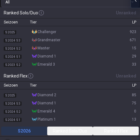
All
Ranked Solo/Duo
Unranked
Seizoen
Tier
LP
challenger
923
S2025
grandmaster
671
S2024 S3
master
15
S2024 S2
diamond 1
29
S2024 S1
emerald 3
33
S2023 S2
Ranked Flex
Unranked
Seizoen
Tier
LP
diamond 2
85
S2025
diamond 1
75
S2024 S3
emerald 4
0
S2024 S2
platinum 1
13
S2024 S1
S2026
Ranked Solo/Duo
Ranked Flex