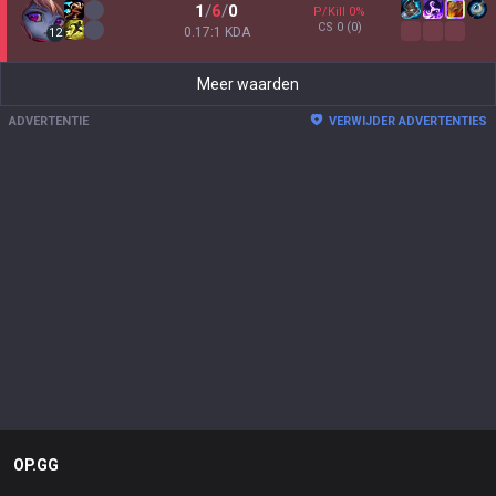
1
/
6
/
0
P/Kill
0
%
CS
0
(0)
0.17:1 KDA
12
Meer waarden
ADVERTENTIE
VERWIJDER ADVERTENTIES
OP.GG