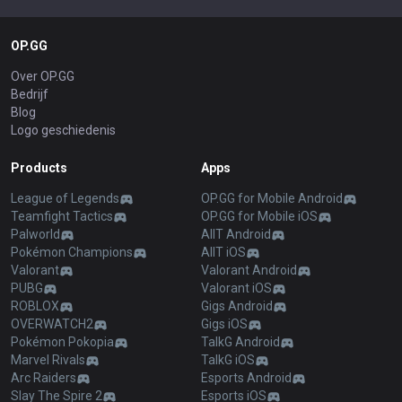
OP.GG
Over OP.GG
Bedrijf
Blog
Logo geschiedenis
Products
Apps
League of Legends
OP.GG for Mobile Android
Teamfight Tactics
OP.GG for Mobile iOS
Palworld
AllT Android
Pokémon Champions
AllT iOS
Valorant
Valorant Android
PUBG
Valorant iOS
ROBLOX
Gigs Android
OVERWATCH2
Gigs iOS
Pokémon Pokopia
TalkG Android
Marvel Rivals
TalkG iOS
Arc Raiders
Esports Android
Slay The Spire 2
Esports iOS