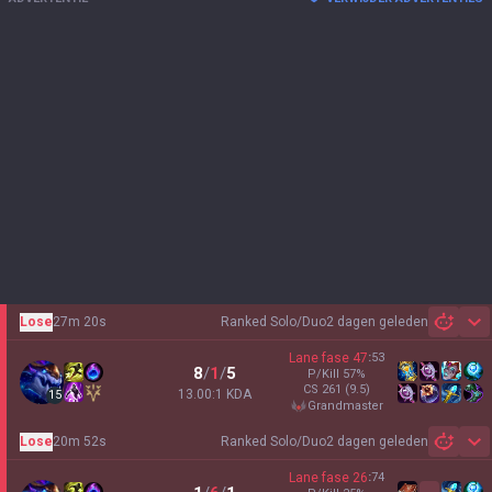
Lose
27m 20s
Ranked Solo/Duo
2 dagen geleden
Sh
Lane fase
47
:
53
8
/
1
/
5
P/Kill
57
%
CS
261
(9.5)
13.00:1 KDA
15
grandmaster
Lose
20m 52s
Ranked Solo/Duo
2 dagen geleden
Sh
Lane fase
26
:
74