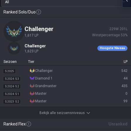
All
Ranked Solo/Duo
challenger
229
W
201
L
Winstpercentage
53
%
1,617
LP
challenger
Hoogste Niveau
1,623
LP
Seizoen
Tier
LP
challenger
542
S2025
diamond 1
44
S2024 S3
grandmaster
435
S2024 S2
master
0
S2024 S1
master
99
S2023 S2
Bekijk alle seizoensniveaus
Ranked Flex
Unranked