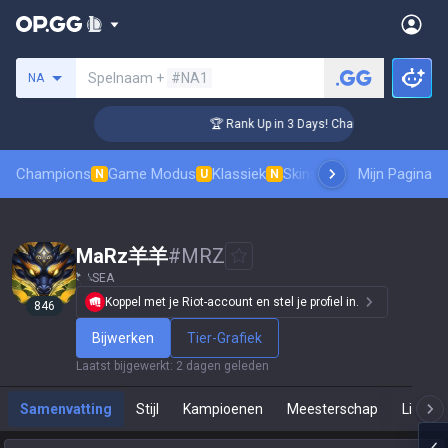
Zoek een summoner
Spelnaam +
#NA1
NA
ger Coaching
🏆 Rank Up in 3 Days! Challenger Coaching
Champions
Game Modus
Klassiek
Skinsranglijst
Mijn Pagina
Leaderboar
N
U
N
MaRz羊羊
#
MRZ
SEA
Koppel met je Riot-account en stel je profiel in.
846
Bijwerken
Tier-Grafiek
Laatst bijgewerkt
:
2 dagen geleden
Samenvatting
Stijl
Kampioenen
Meesterschap
Live Sp