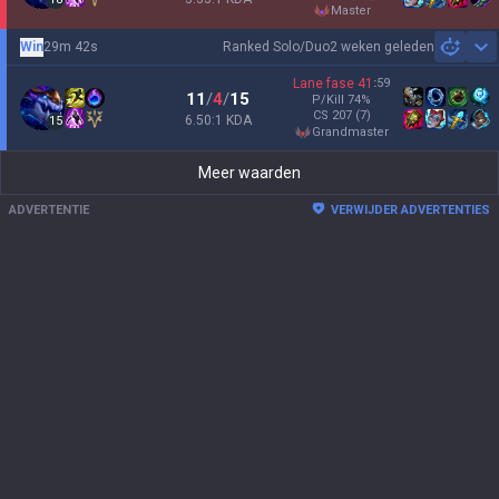
master
Win
29m 42s
Ranked Solo/Duo
2 weken geleden
Sh
Lane fase
41
:
59
11
/
4
/
15
P/Kill
74
%
CS
207
(7)
6.50:1 KDA
15
grandmaster
Meer waarden
ADVERTENTIE
VERWIJDER ADVERTENTIES