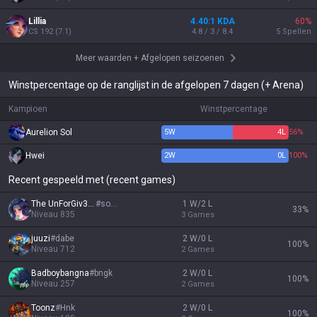
Lillia
4.40:1 KDA
60
%
CS
192
(
7.1
)
4.8 / 3 / 8.4
5
Spellen
Meer waarden
+
Afgelopen seizoenen
Winstpercentage op de ranglijst in de afgelopen 7 dagen (+ Arena)
Kampioen
Winstpercentage
Aurelion Sol
5
W
4
L
56%
Hwei
2
W
0
L
100%
Recent gespeeld met (recent games)
The UnForGiv3nS
#
sohai
1 W/2 L
33
%
Niveau
835
3
Games
juuzi
#
dabe
2 W/0 L
100
%
Niveau
712
2
Games
Badboybangna
#
bngk
2 W/0 L
100
%
Niveau
257
2
Games
Toonz
#
Hnk
2 W/0 L
100
%