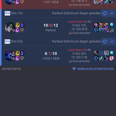
CS
198
(8.1)
1.00:1 KDA
13
grandmaster
Win
25m 15s
Ranked Solo/Duo
3 dagen geleden
Sh
Lane fase
68
:
32
10
/
0
/
12
P/Kill
73
%
CS
224
(8.9)
Perfect
15
grandmaster
Win
25m 53s
Ranked Solo/Duo
3 dagen geleden
Sh
Lane fase
54
:
46
4
/
1
/
10
P/Kill
50
%
CS
202
(7.8)
14.00:1 KDA
16
grandmaster
ADVERTENTIE
VERWIJDER ADVERTENTIES