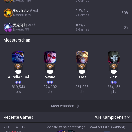
Niveau
189
2
Games
Glue Eater
#
real
1 W/1 L
50
%
Niveau
629
2
Games
无家可归
#
sad
0 W/2 L
0
%
Niveau
99
2
Games
Meesterschap
77
37
32
27
Aurelion Sol
Vayne
Ezreal
Jhin
819,543

374,902

361,985

264,156

pts
pts
pts
pts
Meer waarden
Recente Games
20 G 11 W 9 L}
Meeste Winstpercentage
Voorkeursrol (Ranked)