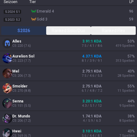
Seizoen
Tier
LP
emerald 4
96
S2024 S1
gold 3
59
S2023 S2
S2026
Ranked Solo/Duo
Ranked Flex
Alles
3.91:1 KDA
53
%
CS
220
(
7.6
)
7.5 / 4.1 / 8.6
419
Spellen
Aurelion Sol
4.37:1 KDA
57
%
CS
223
(
7.7
)
8.1 / 3.9 / 9.1
313
Spellen
Mel
2.75:1 KDA
43
%
CS
206
(
7.3
)
7.5 / 4.6 / 5.3
28
Spellen
Smolder
2.75:1 KDA
55
%
CS
270
(
8.8
)
6.1 / 4.8 / 7.2
11
Spellen
Senna
3.20:1 KDA
44
%
CS
151
(
5.5
)
4.3 / 5.1 / 12
9
Spellen
Dr. Mundo
1.74:1 KDA
38
%
CS
206
(
7.2
)
4 / 5.9 / 6.3
8
Spellen
Hwei
3.10:1 KDA
43
%
CS
169
(
6.7
)
5.6 / 4.4 / 8.1
7
Spellen