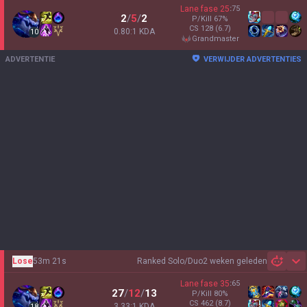
Lane fase
25
:
75
2
/
5
/
2
P/Kill
67
%
CS
128
(6.7)
0.80:1 KDA
10
grandmaster
ADVERTENTIE
VERWIJDER ADVERTENTIES
Lose
53m 21s
Ranked Solo/Duo
2 weken geleden
Sh
Lane fase
35
:
65
27
/
12
/
13
P/Kill
80
%
CS
462
(8.7)
3.33:1 KDA
18