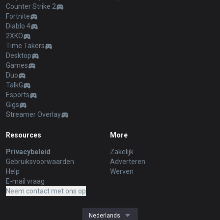
Counter Strike 2
Fortnite
Diablo 4
2XKO
Time Takers
Desktop
Games
Duo
TalkG
Esports
Gigs
Streamer Overlay
Resources
More
Privacybeleid
Zakelijk
Gebruiksvoorwaarden
Adverteren
Help
Werven
E-mail vraag
Neem contact met ons op
Nederlands