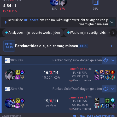
9.8
/
4.0
/
9.3
4.84
: 1
53
%
67
%
95
%
P/Kill
64
%
Gebruik de
OP-score
om een nauwkeuriger overzicht te krijgen van je
vaardigheidsniveau.
Analyseer mijn recente wedstrijden.
Wat is mijn vaardigheidsniveau?
PATCH
Patchnotities die je niet mag missen
BETA
16.15
Win
30m 33s
Ranked Solo/Duo
2 dagen geleden
Sh
Lane fase
67
:
33
16
/
2
/
14
P/Kill
73
%
CS
233
(7.6)
15.00:1 KDA
17
grandmaster
Win
23m 42s
Ranked Solo/Duo
2 dagen geleden
Sh
Lane fase
71
:
29
15
/
0
/
11
P/Kill
65
%
CS
162
(6.8)
Perfect
13
grandmaster
ADVERTENTIE
VERWIJDER ADVERTENTIES