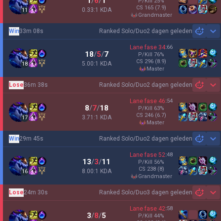
1
/
6
/
1
P/Kill
25
%
CS
165
(7.9)
0.33:1 KDA
11
grandmaster
Win
33m 08s
Ranked Solo/Duo
2 dagen geleden
Sh
Lane fase
34
:
66
18
/
5
/
7
P/Kill
76
%
CS
296
(8.9)
5.00:1 KDA
18
master
Lose
36m 38s
Ranked Solo/Duo
2 dagen geleden
Sh
Lane fase
46
:
54
8
/
7
/
18
P/Kill
63
%
CS
246
(6.7)
3.71:1 KDA
17
master
Win
29m 45s
Ranked Solo/Duo
2 dagen geleden
Sh
Lane fase
52
:
48
13
/
3
/
11
P/Kill
56
%
CS
238
(8)
8.00:1 KDA
16
grandmaster
Lose
24m 30s
Ranked Solo/Duo
3 dagen geleden
Sh
Lane fase
42
:
58
3
/
8
/
5
P/Kill
44
%