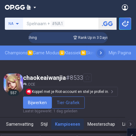
Zoek een summoner
Spelnaam +
#NA1
NA
 Challenger Coaching
🏆 Rank Up in 3 Days! Challenger Coac
Champions
Game Modus
Klassiek
Skinsranglijst
Mijn Pagina
Leaderboar
N
U
N
chaokeaiwanjia
#
8533
OCE
Koppel met je Riot-account en stel je profiel in.
557
Bijwerken
Tier-Grafiek
Laatst bijgewerkt
:
1 dag geleden
Samenvatting
Stijl
Kampioenen
Meesterschap
Live Sp