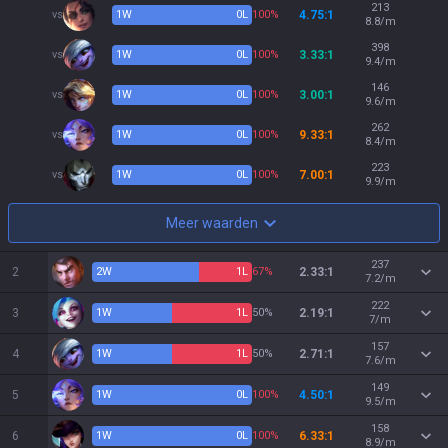
213
vs
1
W
0
L
100%
4.75:1
8.8/m
398
vs
1
W
0
L
100%
3.33:1
9.4/m
146
vs
1
W
0
L
100%
3.00:1
9.6/m
262
vs
1
W
0
L
100%
9.33:1
8.4/m
223
vs
1
W
0
L
100%
7.00:1
9.9/m
Meer waarden
237
2
2
W
1
L
67%
2.33:1
7.2/m
222
3
1
W
1
L
50%
2.19:1
7/m
157
4
1
W
1
L
50%
2.71:1
7.6/m
149
5
1
W
0
L
100%
4.50:1
9.5/m
158
6
1
W
0
L
100%
6.33:1
8.9/m