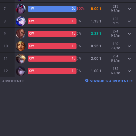
213
7
1
W
0
L
100%
8.00:1
9.5/m
192
8
0
W
1
L
0%
1.13:1
7/m
274
9
0
W
1
L
0%
3.33:1
9.3/m
140
10
0
W
1
L
0%
0.25:1
7.4/m
204
11
0
W
1
L
0%
2.00:1
8.9/m
182
12
0
W
1
L
0%
1.00:1
6.4/m
ADVERTENTIE
VERWIJDER ADVERTENTIES