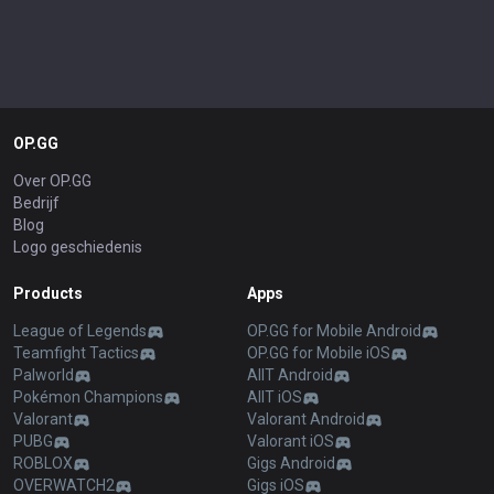
OP.GG
Over OP.GG
Bedrijf
Blog
Logo geschiedenis
Products
Apps
League of Legends
OP.GG for Mobile Android
Teamfight Tactics
OP.GG for Mobile iOS
Palworld
AllT Android
Pokémon Champions
AllT iOS
Valorant
Valorant Android
PUBG
Valorant iOS
ROBLOX
Gigs Android
OVERWATCH2
Gigs iOS