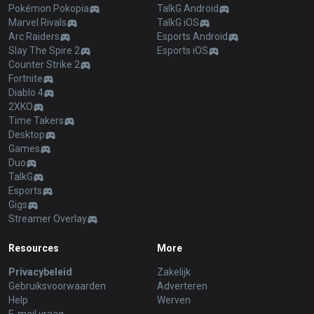
Pokémon Pokopia
TalkG Android
Marvel Rivals
TalkG iOS
Arc Raiders
Esports Android
Slay The Spire 2
Esports iOS
Counter Strike 2
Fortnite
Diablo 4
2XKO
Time Takers
Desktop
Games
Duo
TalkG
Esports
Gigs
Streamer Overlay
Resources
More
Privacybeleid
Zakelijk
Gebruiksvoorwaarden
Adverteren
Help
Werven