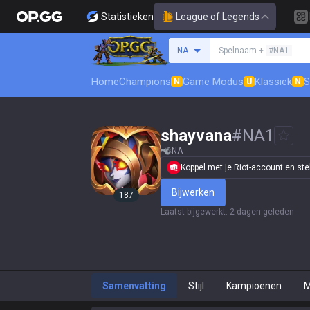
Statistieken
League of Legends
Zoek een summoner
NA
Spelnaam +
#NA1
Home
Champions
Game Modus
Klassiek
S
N
U
N
shayvana
#
NA1
NA
Koppel met je Riot-account en stel j
Bijwerken
187
Laatst bijgewerkt
:
2 dagen geleden
Samenvatting
Stijl
Kampioenen
M