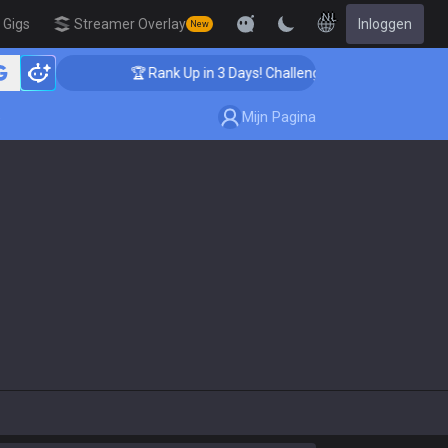
NL
Gigs
Streamer Overlay
Inloggen
New
🏆 Rank Up in 3 Days! Challenger Coaching
Mijn Pagina
e