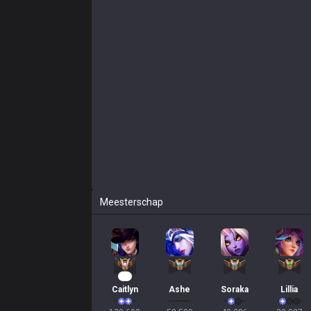
Meesterschap
13
Caitlyn
Ashe
Soraka
Lillia