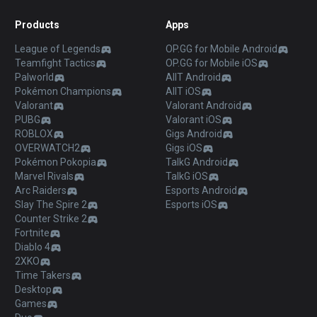
Products
Apps
League of Legends
OP.GG for Mobile Android
Teamfight Tactics
OP.GG for Mobile iOS
Palworld
AllT Android
Pokémon Champions
AllT iOS
Valorant
Valorant Android
PUBG
Valorant iOS
ROBLOX
Gigs Android
OVERWATCH2
Gigs iOS
Pokémon Pokopia
TalkG Android
Marvel Rivals
TalkG iOS
Arc Raiders
Esports Android
Slay The Spire 2
Esports iOS
Counter Strike 2
Fortnite
Diablo 4
2XKO
Time Takers
Desktop
Games