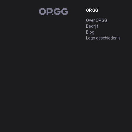
OP.GG
OP.GG
Over OP.GG
Bedrijf
Blog
Logo geschiedenis