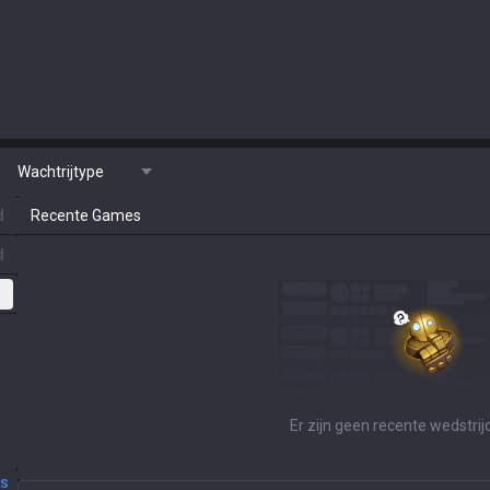
Wachtrijtype
d
Recente Games
d
Er zijn geen recente wedstri
ES