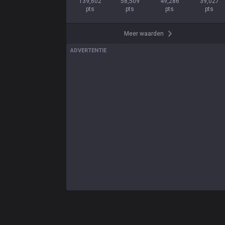
139,602

58,509

49,286

39,027

pts
pts
pts
pts
Meer waarden
ADVERTENTIE