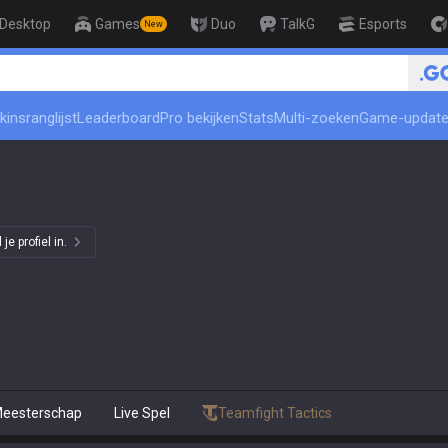
Desktop
Games
Duo
TalkG
Esports
New
kinsranglijst
Leaderboard
Pro bekijken
Stats
Multi-zoeken
Game-updat
e profiel in.
eesterschap
Live Spel
Teamfight Tactics