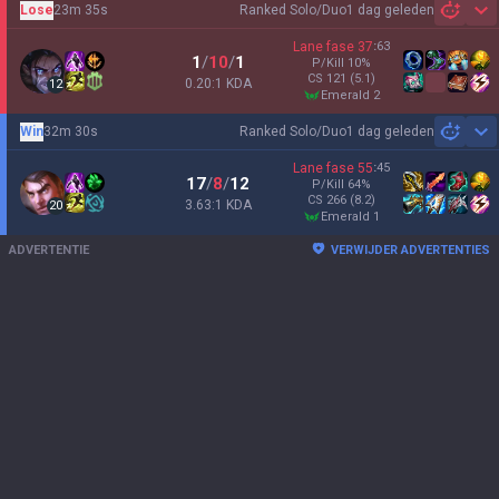
Lose
23m 35s
Ranked Solo/Duo
1 dag geleden
Sh
Lane fase
37
:
63
1
/
10
/
1
P/Kill
10
%
CS
121
(5.1)
0.20:1 KDA
12
emerald 2
Win
32m 30s
Ranked Solo/Duo
1 dag geleden
Sh
Lane fase
55
:
45
17
/
8
/
12
P/Kill
64
%
CS
266
(8.2)
3.63:1 KDA
20
emerald 1
ADVERTENTIE
VERWIJDER ADVERTENTIES