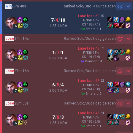
Win
25m 48s
Ranked Solo/Duo
14 uur geleden
Sh
Lane fase
60
:
40
7
/
4
/
10
P/Kill
40
%
CS
182
(7.1)
4.25:1 KDA
16
emerald 1
Lose
24m 14s
Ranked Solo/Duo
1 dag geleden
Sh
Lane fase
48
:
52
1
/
7
/
1
P/Kill
13
%
CS
191
(7.9)
0.29:1 KDA
14
diamond 4
Lose
27m 16s
Ranked Solo/Duo
1 dag geleden
Sh
Lane fase
68
:
32
6
/
5
/
4
P/Kill
45
%
CS
241
(8.8)
2.00:1 KDA
17
emerald 2
Lose
28m 38s
Ranked Solo/Duo
1 dag geleden
Sh
Lane fase
46
:
54
7
/
8
/
3
P/Kill
43
%
CS
186
(6.5)
1.25:1 KDA
16
emerald 1