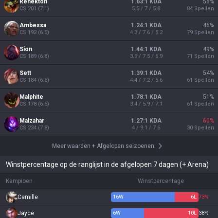
Renekton
1.63:1 KDA
56
%
CS
201
(
7.1
)
5.5 / 7 / 5.8
84
Spellen
Ambessa
1.24:1 KDA
46
%
CS
192
(
6.5
)
4.3 / 7.6 / 5.2
79
Spellen
Sion
1.44:1 KDA
49
%
CS
189
(
6.8
)
3.9 / 7.5 / 6.9
71
Spellen
Sett
1.39:1 KDA
54
%
CS
184
(
6.6
)
4.4 / 7.2 / 5.6
61
Spellen
Malphite
1.78:1 KDA
51
%
CS
178
(
6.5
)
3.4 / 5.9 / 7.1
61
Spellen
Malzahar
1.27:1 KDA
60
%
CS
234
(
7.8
)
4 / 9.1 / 7.6
30
Spellen
Meer waarden
+
Afgelopen seizoenen
Winstpercentage op de ranglijst in de afgelopen 7 dagen (+ Arena)
Kampioen
Winstpercentage
Camille
16
W
6
L
73%
Jayce
6
W
10
L
38%