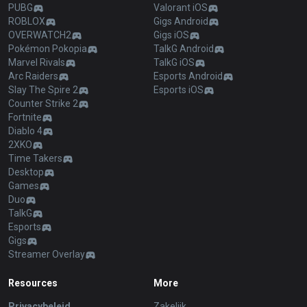
PUBG
Valorant iOS
ROBLOX
Gigs Android
OVERWATCH2
Gigs iOS
Pokémon Pokopia
TalkG Android
Marvel Rivals
TalkG iOS
Arc Raiders
Esports Android
Slay The Spire 2
Esports iOS
Counter Strike 2
Fortnite
Diablo 4
2XKO
Time Takers
Desktop
Games
Duo
TalkG
Esports
Gigs
Streamer Overlay
Resources
More
Privacybeleid
Zakelijk