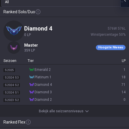
All
Ranked Solo/Duo
diamond 4
576
W
576
L
Winstpercentage
50
%
0
LP
master
Hoogste Niveau
359
LP
Seizoen
Tier
LP
emerald 2
1
S2025
platinum 1
18
S2024 S3
diamond 4
71
S2024 S2
diamond 3
14
S2024 S1
diamond 2
0
S2023 S2
Bekijk alle seizoensniveaus
Ranked Flex