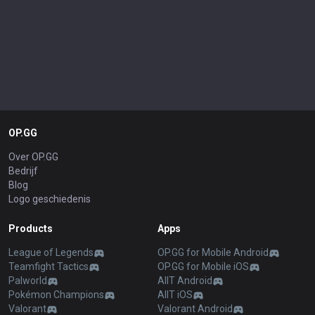
OP.GG
Over OP.GG
Bedrijf
Blog
Logo geschiedenis
Products
Apps
League of Legends
OP.GG for Mobile Android
Teamfight Tactics
OP.GG for Mobile iOS
Palworld
AllT Android
Pokémon Champions
AllT iOS
Valorant
Valorant Android