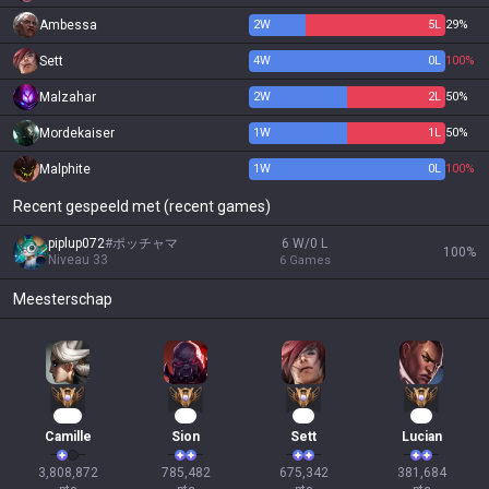
Ambessa
2
W
5
L
29%
Sett
4
W
0
L
100%
Malzahar
2
W
2
L
50%
Mordekaiser
1
W
1
L
50%
Malphite
1
W
0
L
100%
Recent gespeeld met (recent games)
piplup072
#
ポッチャマ
6 W/0 L
100
%
Niveau
33
6
Games
Meesterschap
327
74
64
37
Camille
Sion
Sett
Lucian
3,808,872

785,482

675,342

381,684
