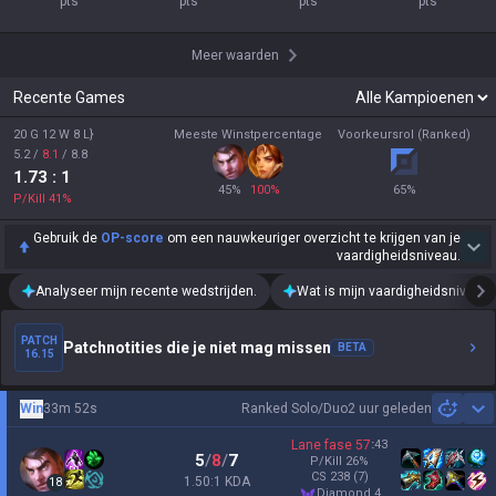
pts
pts
pts
pts
Meer waarden
Recente Games
20 G 12 W 8 L}
Meeste Winstpercentage
Voorkeursrol (Ranked)
5.2
/
8.1
/
8.8
1.73
: 1
45
%
100
%
65
%
P/Kill
41
%
Gebruik de
OP-score
om een nauwkeuriger overzicht te krijgen van je
vaardigheidsniveau.
Analyseer mijn recente wedstrijden.
Wat is mijn vaardigheidsniveau?
PATCH
Patchnotities die je niet mag missen
BETA
16.15
Win
33m 52s
Ranked Solo/Duo
2 uur geleden
Sh
Lane fase
57
:
43
5
/
8
/
7
P/Kill
26
%
CS
238
(7)
1.50:1 KDA
18
diamond 4