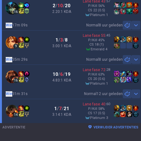
Lane fase
43
:
57
2
/
10
/
20
P/Kill
56
%
CS
22
(0.5)
2.20:1 KDA
16
platinum 1
Win
17m 09s
Normal
8 uur geleden
Sh
Lane fase
55
:
45
1
/
3
/
8
P/Kill
45
%
CS
18
(1)
3.00:1 KDA
9
emerald 4
Win
35m 29s
Normal
8 uur geleden
Sh
Lane fase
72
:
28
10
/
6
/
19
P/Kill
63
%
CS
20
(0.6)
4.83:1 KDA
16
platinum 1
Win
31m 31s
Normal
12 uur geleden
Sh
Lane fase
40
:
60
1
/
7
/
21
P/Kill
58
%
CS
17
(0.5)
3.14:1 KDA
14
platinum 3
ADVERTENTIE
VERWIJDER ADVERTENTIES