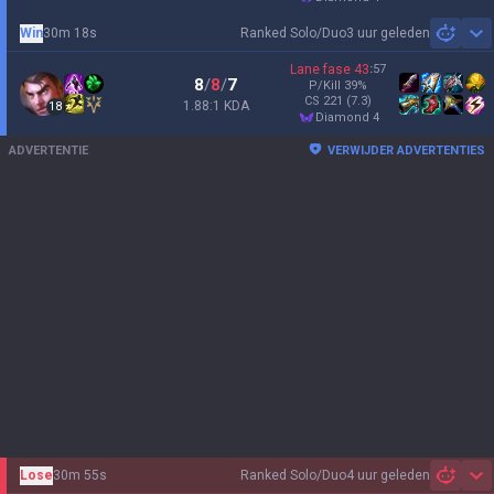
Win
30m 18s
Ranked Solo/Duo
3 uur geleden
Sh
Lane fase
43
:
57
8
/
8
/
7
P/Kill
39
%
CS
221
(7.3)
1.88:1 KDA
18
diamond 4
ADVERTENTIE
VERWIJDER ADVERTENTIES
Lose
30m 55s
Ranked Solo/Duo
4 uur geleden
Sh