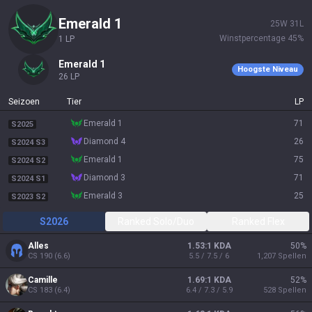
emerald 1
25
W
31
L
Winstpercentage
45
%
1
LP
emerald 1
Hoogste Niveau
26
LP
Seizoen
Tier
LP
emerald 1
71
S2025
diamond 4
26
S2024 S3
emerald 1
75
S2024 S2
diamond 3
71
S2024 S1
emerald 3
25
S2023 S2
S2026
Ranked Solo/Duo
Ranked Flex
Alles
1.53:1 KDA
50
%
CS
190
(
6.6
)
5.5 / 7.5 / 6
1,207
Spellen
Camille
1.69:1 KDA
52
%
CS
183
(
6.4
)
6.4 / 7.3 / 5.9
528
Spellen