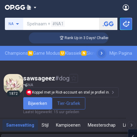
Zoek een summoner
Spelnaam +
#NA1
NA
 Coaching
🏆 Rank Up in 3 Days! Challenger Coaching
Champions
Game Modus
Klassiek
Skinsranglijst
Mijn Pagina
Leaderboar
N
U
N
sawsageez
#
dog
NA
Koppel met je Riot-account en stel je profiel in.
1872
Bijwerken
Tier-Grafiek
Laatst bijgewerkt
:
15 uur geleden
Samenvatting
Stijl
Kampioenen
Meesterschap
Live Sp