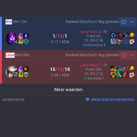
Win
29m 13s
Ranked Solo/Duo
1 dag geleden
Sh
Lane fase
41
:
59
1
/
12
/
1
P/Kill
6
%
CS
229
(7.8)
0.17:1 KDA
15
diamond 4
Lose
43m 08s
Ranked Solo/Duo
1 dag geleden
Sh
Lane fase
71
:
29
15
/
12
/
10
P/Kill
53
%
CS
315
(7.3)
2.08:1 KDA
20
emerald 1
Meer waarden
ADVERTENTIE
VERWIJDER ADVERTENTIES