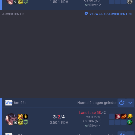
CS
80
(5.3)
1.80:1 KDA
9
silver 2
ADVERTENTIE
VERWIJDER ADVERTENTIES
Win
16m 44s
Normal
2 dagen geleden
Sh
Lane fase
58
:
42
3
/
2
/
4
P/Kill
27
%
CS
106
(6.3)
3.50:1 KDA
10
silver 4