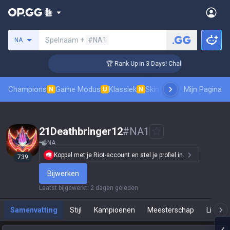
Zoek een summoner
Spelnaam +
#NA1
NA
ger Coaching
🏆 Rank Up in 3 Days! Challenger Coaching
Champions
Game Modus
Klassiek
Skinsranglijst
Mijn Pagina
Leaderboar
N
U
N
21Deathbringer12
#
NA1
NA
Koppel met je Riot-account en stel je profiel in.
739
Bijwerken
Laatst bijgewerkt
:
2 dagen geleden
Samenvatting
Stijl
Kampioenen
Meesterschap
Live Sp