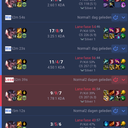
CS
118
(5.1)
2.60:1 KDA
15
silver 4
Win
32m 54s
Normal
1 dag geleden
Sh
Lane fase
54
:
46
17
/
8
/
9
P/Kill
55
%
CS
226
(6.9)
3.25:1 KDA
18
silver 1
Win
32m 23s
Normal
1 dag geleden
Sh
Lane fase
56
:
44
11
/
4
/
7
P/Kill
53
%
CS
257
(7.9)
4.50:1 KDA
18
silver 1
Lose
32m 39s
Normal
2 dagen geleden
Sh
Lane fase
46
:
54
9
/
9
/
7
P/Kill
39
%
CS
207
(6.3)
1.78:1 KDA
17
silver 1
Win
15m 12s
Normal
2 dagen geleden
Sh
Lane fase
43
:
57
3
/
5
/
6
P/Kill
47
%