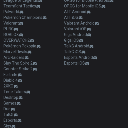
League of Legends
OP.GG for Mobile Android
Teamfight Tactics
OP.GG for Mobile iOS
Palworld
AllT Android
Pokémon Champions
AllT iOS
Valorant
Valorant Android
PUBG
Valorant iOS
ROBLOX
Gigs Android
OVERWATCH2
Gigs iOS
Pokémon Pokopia
TalkG Android
Marvel Rivals
TalkG iOS
Arc Raiders
Esports Android
Slay The Spire 2
Esports iOS
Counter Strike 2
Fortnite
Diablo 4
2XKO
Time Takers
Desktop
Games
Duo
TalkG
Esports
Gigs