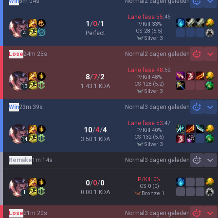
Win
5m 04s
Normal
2 dagen geleden
Sh
Lane fase
55
:
45
1
/
0
/
1
P/Kill
33
%
CS
28
(5.5)
Perfect
4
silver 3
Lose
24m 25s
Normal
2 dagen geleden
Sh
Lane fase
48
:
52
8
/
7
/
2
P/Kill
48
%
CS
128
(5.2)
1.43:1 KDA
13
silver 3
Win
23m 39s
Normal
3 dagen geleden
Sh
Lane fase
53
:
47
10
/
4
/
4
P/Kill
40
%
CS
132
(5.6)
3.50:1 KDA
14
silver 3
Remake
1m 14s
Normal
3 dagen geleden
Sh
P/Kill
0
%
0
/
0
/
0
CS
0
(0)
0.00:1 KDA
1
bronze 1
Lose
21m 20s
Normal
3 dagen geleden
Sh