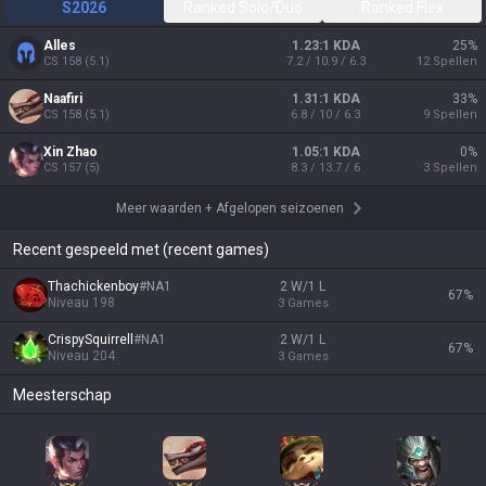
S2026
Ranked Solo/Duo
Ranked Flex
Alles
1.23:1 KDA
25
%
CS
158
(
5.1
)
7.2 / 10.9 / 6.3
12
Spellen
Naafiri
1.31:1 KDA
33
%
CS
158
(
5.1
)
6.8 / 10 / 6.3
9
Spellen
Xin Zhao
1.05:1 KDA
0
%
CS
157
(
5
)
8.3 / 13.7 / 6
3
Spellen
Meer waarden
+
Afgelopen seizoenen
Recent gespeeld met (recent games)
Thachickenboy
#
NA1
2 W/1 L
67
%
Niveau
198
3
Games
CrispySquirrell
#
NA1
2 W/1 L
67
%
Niveau
204
3
Games
Meesterschap