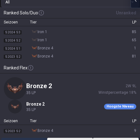
All
Ranked Solo/Duo
Unranked
Seizoen
Tier
LP
iron 1
85
S2024 S3
iron 1
65
S2024 S2
bronze 4
1
S2024 S1
bronze 4
81
S2023 S2
Ranked Flex
bronze 2
2
W
9
L
Winstpercentage
18
%
35
LP
bronze 2
Hoogste Niveau
35
LP
Seizoen
Tier
LP
bronze 4
9
S2023 S2