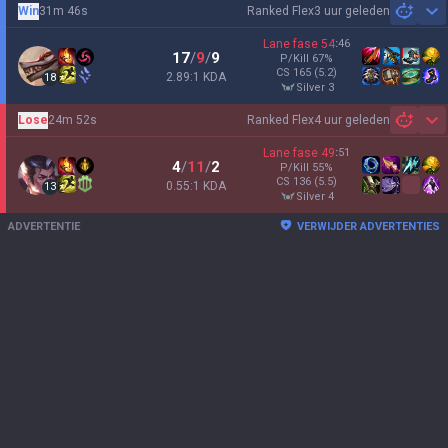
Win
31m 46s
Ranked Flex
3 uur geleden
Sh
Lane fase
54
:
46
17
/
9
/
9
P/Kill
67
%
CS
165
(5.2)
2.89:1 KDA
18
silver 3
Lose
24m 52s
Ranked Flex
4 uur geleden
Sh
Lane fase
49
:
51
4
/
11
/
2
P/Kill
55
%
CS
136
(5.5)
0.55:1 KDA
13
silver 4
ADVERTENTIE
VERWIJDER ADVERTENTIES