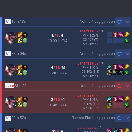
Win
15m 13s
Normal
1 dag geleden
Sh
Lane fase
69
:
31
6
/
1
/
4
P/Kill
29
%
CS
107
(7)
10.00:1 KDA
10
silver 3
Win
33m 04s
Normal
1 dag geleden
Sh
Lane fase
39
:
61
4
/
10
/
8
P/Kill
33
%
CS
192
(5.8)
1.20:1 KDA
16
silver 4
Lose
28m 05s
Normal
1 dag geleden
Sh
Lane fase
44
:
56
2
/
12
/
4
P/Kill
35
%
CS
175
(6.2)
0.50:1 KDA
14
silver 1
Win
22m 57s
Ranked Flex
1 dag geleden
Sh
Lane fase
57
:
43
7
/
5
/
6
P/Kill
46
%