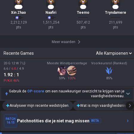
174
90
44
19
Xin Zhao
Naafiri
Teemo
Tryndamere
2,212,129

1,511,254

507,412

211,699

pts
pts
pts
pts
Meer waarden
Recente Games
20 G 12 W 7 L}
Meeste Winstpercentage
Voorkeursrol (Ranked)
6.6
/
6.0
/
4.9
1.92
: 1
59
%
100
%
85
%
P/Kill
46
%
Gebruik de
OP-score
om een nauwkeuriger overzicht te krijgen van je
vaardigheidsniveau.
Analyseer mijn recente wedstrijden.
Wat is mijn vaardigheidsniveau?
PATCH
Patchnotities die je niet mag missen
BETA
16.15