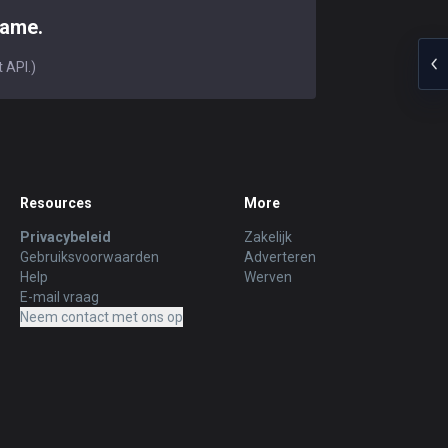
game.
 API.)
Resources
More
Privacybeleid
Zakelijk
Gebruiksvoorwaarden
Adverteren
Help
Werven
E-mail vraag
Neem contact met ons op