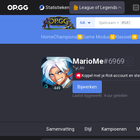
Statistieken
League of Legends
Zoek een summoner
NA
Spelnaam +
#NA1
Home
Champions
Game Modus
Klassiek
S
N
U
N
MarioMe
#
6969
LAN
Koppel met je Riot-account en stel j
Bijwerken
449
Laatst bijgewerkt
:
4 uur geleden
Samenvatting
Stijl
Kampioenen
M