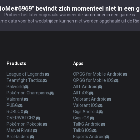
ioMe#6969" bevindt zich momenteel niet in een 
Probeer het later nogmaals wanneer de summoner in een game is.
ame data voor bot wedstrijden kunnen niet worden opgehaald uit de Riot
Products
Apps
League of Legends
OP.GG for Mobile Android
Teamfight Tactics
OP.GG for Mobile iOS
Palworld
AllT Android
Pokémon Champions
AllT iOS
Valorant
Valorant Android
PUBG
Valorant iOS
ROBLOX
Gigs Android
OVERWATCH2
Gigs iOS
Pokémon Pokopia
TalkG Android
Marvel Rivals
TalkG iOS
Arc Raiders
Esports Android