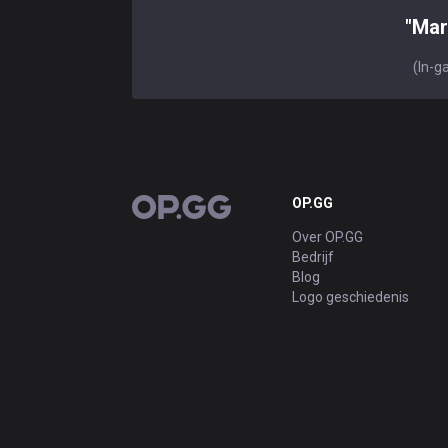
"Mar
(In-g
OP.GG
OP.GG
Over OP.GG
Bedrijf
Blog
Logo geschiedenis