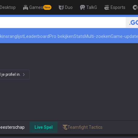
Desktop
Games
Duo
TalkG
Esports
New
🏆 Rank Up in 3 Days! Challenger Coa
kinsranglijst
Leaderboard
Pro bekijken
Stats
Multi-zoeken
Game-updat
e profiel in.
eesterschap
Live Spel
Teamfight Tactics