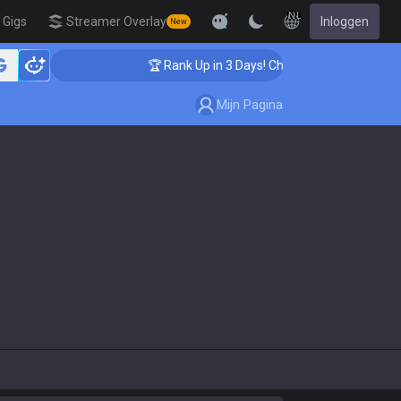
NL
Gigs
Streamer Overlay
Inloggen
New
ching
🏆 Rank Up in 3 Days! Challenger Coaching
Mijn Pagina
e