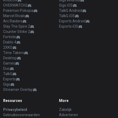
ROBLOX
Gigs Android
OVERWATCH2
Gigs iOS
Pokémon Pokopia
TalkG Android
Marvel Rivals
TalkG iOS
Arc Raiders
Esports Android
Slay The Spire 2
Esports iOS
Counter Strike 2
Fortnite
Diablo 4
2XKO
Time Takers
Desktop
Games
Duo
TalkG
Esports
Gigs
Streamer Overlay
Resources
More
Privacybeleid
Zakelijk
Gebruiksvoorwaarden
Adverteren