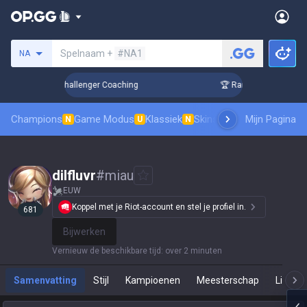
Zoek een summoner
Spelnaam +
#NA1
NA
Up in 3 Days! Challenger Coaching
🏆 Rank Up in 3 Days! Ch
Champions
Game Modus
Klassiek
Skinsranglijst
Mijn Pagina
Leaderboar
N
U
N
dilfluvr
#
miau
EUW
Koppel met je Riot-account en stel je profiel in.
681
Bijwerken
Vernieuw de beschikbare tijd
:
over 2 minuten
Samenvatting
Stijl
Kampioenen
Meesterschap
Live Sp