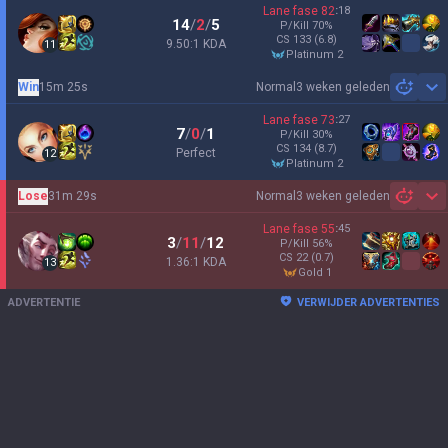
Lane fase
82
:
18
14
/
2
/
5
P/Kill
70
%
CS
133
(6.8)
9.50:1 KDA
11
platinum 2
Win
15m 25s
Normal
3 weken geleden
Sh
Lane fase
73
:
27
7
/
0
/
1
P/Kill
30
%
CS
134
(8.7)
Perfect
12
platinum 2
Lose
31m 29s
Normal
3 weken geleden
Sh
Lane fase
55
:
45
3
/
11
/
12
P/Kill
56
%
CS
22
(0.7)
1.36:1 KDA
13
gold 1
ADVERTENTIE
VERWIJDER ADVERTENTIES