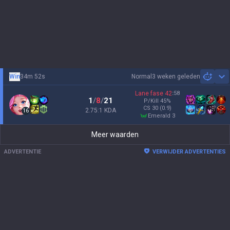
Win
34m 52s
Normal
3 weken geleden
Sh
Lane fase
42
:
58
1
/
8
/
21
P/Kill
45
%
CS
30
(0.9)
2.75:1 KDA
16
emerald 3
Meer waarden
ADVERTENTIE
VERWIJDER ADVERTENTIES