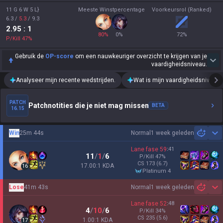
11 G 6 W 5 L}
Meeste Winstpercentage
Voorkeursrol (Ranked)
6.3
/
5.3
/
9.3
2.95
: 1
80
%
0
%
72
%
P/Kill
47
%
Gebruik de
OP-score
om een nauwkeuriger overzicht te krijgen van je
vaardigheidsniveau.
Analyseer mijn recente wedstrijden.
Wat is mijn vaardigheidsniveau?
PATCH
Patchnotities die je niet mag missen
BETA
16.15
Win
25m 44s
Normal
1 week geleden
Sh
Lane fase
59
:
41
11
/
1
/
6
P/Kill
47
%
CS
173
(6.7)
17.00:1 KDA
16
platinum 4
Lose
41m 43s
Normal
1 week geleden
Sh
Lane fase
52
:
48
4
/
10
/
6
P/Kill
34
%
CS
235
(5.6)
1.00:1 KDA
17