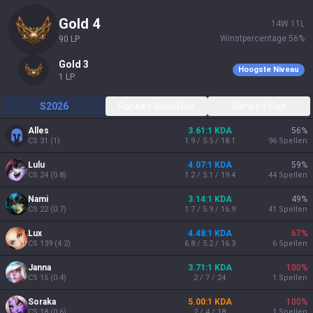
gold 4
14
W
11
L
Winstpercentage
56
%
90
LP
gold 3
Hoogste Niveau
1
LP
S2026
Ranked Solo/Duo
Ranked Flex
Alles
3.61:1 KDA
56
%
CS
31
(
1
)
1.9 / 5.5 / 18.1
96
Spellen
Lulu
4.07:1 KDA
59
%
CS
24
(
0.8
)
1.2 / 5.1 / 19.4
44
Spellen
Nami
3.14:1 KDA
49
%
CS
22
(
0.7
)
1.7 / 5.9 / 16.9
41
Spellen
Lux
4.48:1 KDA
67
%
CS
139
(
4.2
)
6.8 / 5.2 / 16.3
6
Spellen
Janna
3.71:1 KDA
100
%
CS
15
(
0.4
)
2 / 7 / 24
1
Spellen
Soraka
5.00:1 KDA
100
%
CS
18
(
0.6
)
2 / 4 / 18
1
Spellen