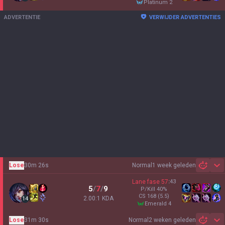
platinum 2
ADVERTENTIE
VERWIJDER ADVERTENTIES
Lose
30m 26s
Normal
1 week geleden
Sh
Lane fase
57
:
43
5
/
7
/
9
P/Kill
40
%
CS
168
(5.5)
2.00:1 KDA
14
emerald 4
Lose
31m 30s
Normal
2 weken geleden
Sh