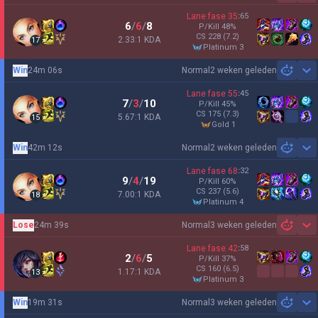
Lane fase
35
:
65
6
/
6
/
8
P/Kill
48
%
CS
228
(7.2)
2.33:1 KDA
17
platinum 3
Win
24m 06s
Normal
2 weken geleden
Sh
Lane fase
55
:
45
7
/
3
/
10
P/Kill
45
%
CS
175
(7.3)
5.67:1 KDA
15
gold 1
Win
42m 12s
Normal
2 weken geleden
Sh
Lane fase
68
:
32
9
/
4
/
19
P/Kill
60
%
CS
237
(5.6)
7.00:1 KDA
18
platinum 4
Lose
24m 39s
Normal
3 weken geleden
Sh
Lane fase
42
:
58
2
/
6
/
5
P/Kill
37
%
CS
160
(6.5)
1.17:1 KDA
13
platinum 3
Win
19m 31s
Normal
3 weken geleden
Sh