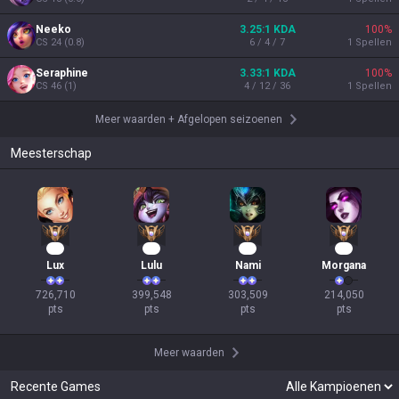
Neeko
3.25:1 KDA
100
%
CS
24
(
0.8
)
6 / 4 / 7
1
Spellen
Seraphine
3.33:1 KDA
100
%
CS
46
(
1
)
4 / 12 / 36
1
Spellen
Meer waarden
+
Afgelopen seizoenen
Meesterschap
69
39
30
22
Lux
Lulu
Nami
Morgana
726,710

399,548

303,509

214,050

pts
pts
pts
pts
Meer waarden
Recente Games