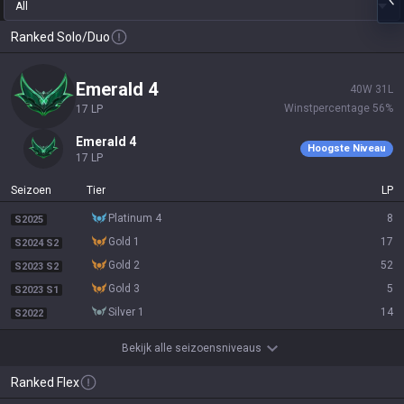
All
Ranked Solo/Duo
emerald 4
40
W
31
L
Winstpercentage
56
%
17
LP
emerald 4
Hoogste Niveau
17
LP
Seizoen
Tier
LP
platinum 4
8
S2025
gold 1
17
S2024 S2
gold 2
52
S2023 S2
gold 3
5
S2023 S1
silver 1
14
S2022
Bekijk alle seizoensniveaus
Ranked Flex