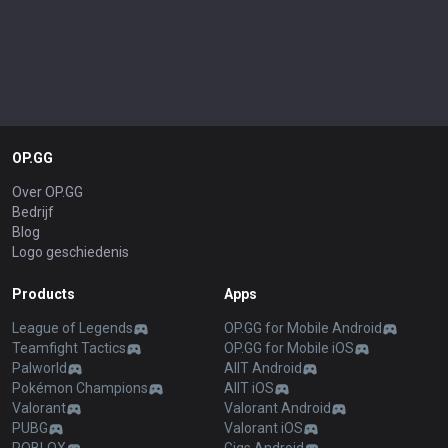
OP.GG
Over OP.GG
Bedrijf
Blog
Logo geschiedenis
Products
Apps
League of Legends
OP.GG for Mobile Android
Teamfight Tactics
OP.GG for Mobile iOS
Palworld
AllT Android
Pokémon Champions
AllT iOS
Valorant
Valorant Android
PUBG
Valorant iOS