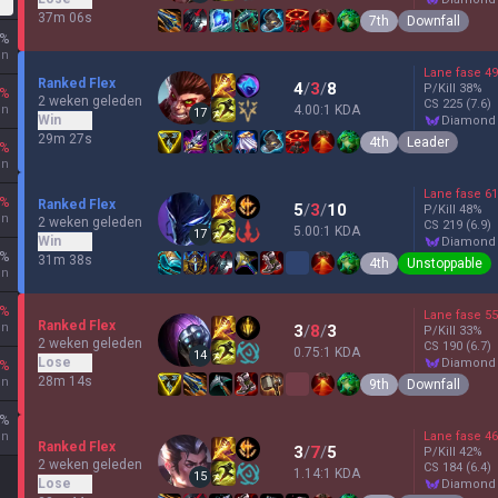
37m 06s
7th
Downfall
%
en
Lane fase
49
Ranked Flex
4
/
3
/
8
P/Kill
38
%
%
2 weken geleden
CS
225
(7.6)
en
4.00:1 KDA
17
Win
diamond
29m 27s
4th
Leader
%
en
Lane fase
61
%
Ranked Flex
5
/
3
/
10
P/Kill
48
%
en
2 weken geleden
CS
219
(6.9)
5.00:1 KDA
17
Win
diamond
%
31m 38s
4th
Unstoppable
en
%
Lane fase
55
Ranked Flex
en
3
/
8
/
3
P/Kill
33
%
2 weken geleden
CS
190
(6.7)
0.75:1 KDA
14
Lose
diamond
%
28m 14s
en
9th
Downfall
%
en
Lane fase
46
Ranked Flex
3
/
7
/
5
P/Kill
42
%
2 weken geleden
CS
184
(6.4)
1.14:1 KDA
15
Lose
diamond