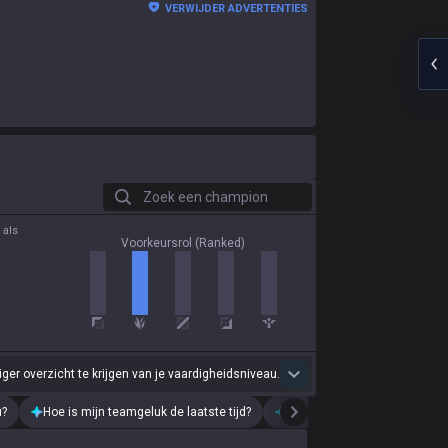
VERWIJDER ADVERTENTIES
Zoek een champion
 als
Voorkeursrol (Ranked)
r overzicht te krijgen van je vaardigheidsniveau.
u?
Hoe is mijn teamgeluk de laatste tijd?
Analyseer mijn recente speels