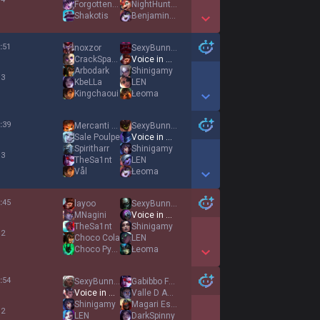
ForgottenJuice
NightHunter
Shakotis
Benjamin Šeško
Show More Detail Games
:
51
noxzor
SexyBunny51
CrackSparrow
Voice in my Mind
Arbodark
Shinigamy
 3
KbeLLa
LEN
Kingchaoui
Łeoma
Show More Detail Games
:
39
Mercanti Orion
SexyBunny51
Sale Poulpe
Voice in my Mind
Spiritharr
Shinigamy
 3
TheSa1nt
LEN
Vål
Łeoma
Show More Detail Games
:
45
layoo
SexyBunny51
MNagini
Voice in my Mind
TheSa1nt
Shinigamy
 2
Choco Cola
LEN
Choco Pyke
Łeoma
Show More Detail Games
:
54
SexyBunny51
Gabibbo Furry
Voice in my Mind
Valle D Aosta
Shinigamy
Magari Esplodi
 2
LEN
DarkSpinny