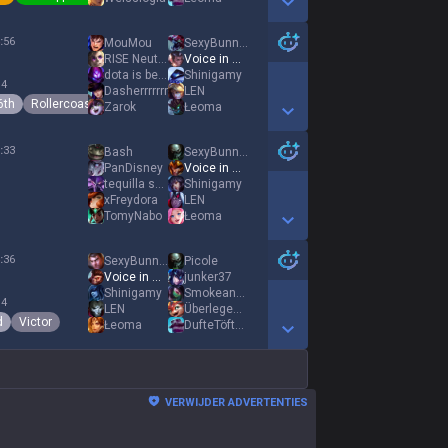
Show More Detail Games
:
56
MouMou
SexyBunny51
RISE Neutral
Voice in my Mind
dota is bett3r
Shinigamy
 4
Dasherrrrrrr
LEN
6th
Rollercoaster
Zarok
Łeoma
Show More Detail Games
:
33
Bash
SexyBunny51
PanDisney
Voice in my Mind
tequilla sunset
Shinigamy
1
xFreydora
LEN
TomyNabo
Łeoma
Show More Detail Games
:
36
SexyBunny51
Picole
Voice in my Mind
junker37
Shinigamy
Smokeandmirrors
 4
LEN
ÜberlegenQED
d
Victor
Łeoma
DufteTöfteKnorke
Show More Detail Games
VERWIJDER ADVERTENTIES