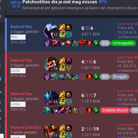
8
Patchnotities die je niet mag missen
BETA
PATCH
16.15
Samengevat per gekozen weergave op basis van champions die je 
0
4
Lane fase
40
Ranked Flex
8
/
3
/
6
P/Kill
47
%
3 dagen geleden
CS
210
(6.7)
4.67:1 KDA
17
Win
diamond
31m 22s
3rd
Unstoppable
Lane fase
40
L
Ranked Flex
4
/
10
/
6
P/Kill
36
%
%
3 dagen geleden
CS
222
(7.1)
1.00:1 KDA
16
Lose
diamond
31m 20s
8th
Struggle
Lane fase
20
P
Ranked Flex
6
/
11
/
7
P/Kill
59
%
3 dagen geleden
CS
127
(4.9)
1.18:1 KDA
13
5
Lose
diamond
25m 55s
Dubbele Moord
9th
4
4
Lane fase
46
1
Ranked Solo/Duo
2
/
10
/
19
P/Kill
58
%
1 week geleden
CS
219
(5.9)
2.10:1 KDA
17
Lose
diamond