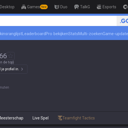
Desktop
Games
Duo
TalkG
Esports
New
🏆 Rank Up in 3 Days! Cha
kinsranglijst
Leaderboard
Pro bekijken
Stats
Multi-zoeken
Game-updat
66
n de top)
e profiel in.
inuten
eesterschap
Live Spel
Teamfight Tactics