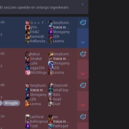
dit seizoen speelde en onlangs tegenkwam.
:
60
Ｇｏｎ Ｆｒｅｅｃｓ
SexyBunny51
gYm
Voice in my Mind
Fr0AZ
Shinigamy
 3
KastanjKastarn
LEN
Reflexvästen
Łeoma
Show More Detail Games
:
60
Nakuz
SexyBunny51
Smaket
Voice in my Mind
Lulle
Shinigamy
 3
vigge206
LEN
Witchlings
Łeoma
Show More Detail Games
:
80
SexyBunny51
ChemoWarrior2002
Voice in my Mind
small boy
Shinigamy
Ashi
 3
LEN
Ksad
Struggle
Łeoma
Dust
Show More Detail Games
:
54
LanFerat
rex
Bellssprout
Voice in my Mind
Tzell
PatRegelt
 4