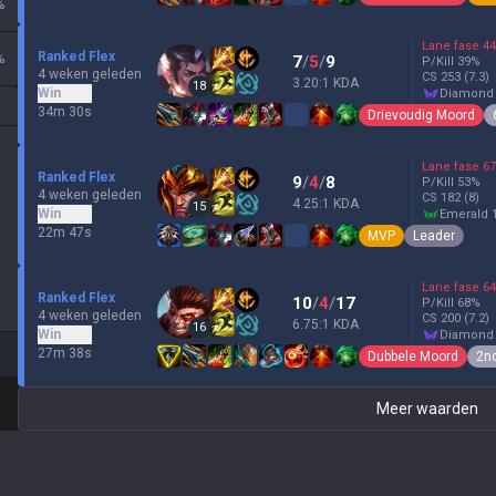
%
Lane fase
44
Ranked Flex
%
7
/
5
/
9
P/Kill
39
%
4 weken geleden
CS
253
(7.3)
3.20:1 KDA
18
Win
diamond
34m 30s
Drievoudig Moord
Lane fase
67
Ranked Flex
9
/
4
/
8
P/Kill
53
%
4 weken geleden
CS
182
(8)
4.25:1 KDA
15
Win
emerald 
22m 47s
MVP
Leader
Lane fase
64
Ranked Flex
10
/
4
/
17
P/Kill
68
%
4 weken geleden
CS
200
(7.2)
6.75:1 KDA
16
Win
diamond
27m 38s
Dubbele Moord
2n
Meer waarden