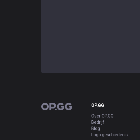
OP.GG
OP.GG
Over OP.GG
Bedrijf
Blog
Logo geschiedenis