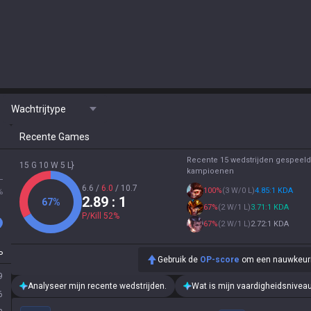
Wachtrijtype
Recente Games
Recente 15 wedstrijden gespeeld
15 G 10 W 5 L}
kampioenen
L
6.6
/
6.0
/
10.7
100
%
(
3 W/0 L
)
4.85:1 KDA
%
2.89
: 1
67
%
67
%
(
2 W/1 L
)
3.71:1 KDA
P/Kill
52
%
67
%
(
2 W/1 L
)
2.72:1 KDA
P
Gebruik de
OP-score
om een nauwkeurige
9
Analyseer mijn recente wedstrijden.
Wat is mijn vaardigheidsnivea
6