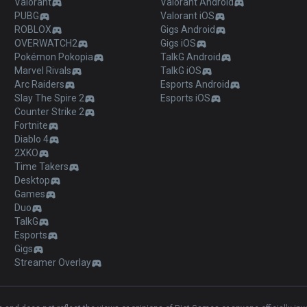
Valorant
Valorant Android
PUBG
Valorant iOS
ROBLOX
Gigs Android
OVERWATCH2
Gigs iOS
Pokémon Pokopia
TalkG Android
Marvel Rivals
TalkG iOS
Arc Raiders
Esports Android
Slay The Spire 2
Esports iOS
Counter Strike 2
Fortnite
Diablo 4
2XKO
Time Takers
Desktop
Games
Duo
TalkG
Esports
Gigs
Streamer Overlay