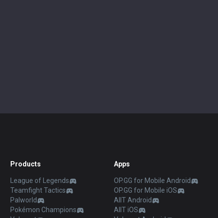
Products
Apps
League of Legends
OP.GG for Mobile Android
Teamfight Tactics
OP.GG for Mobile iOS
Palworld
AllT Android
Pokémon Champions
AllT iOS