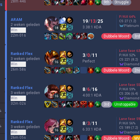
28m 44s
9th
Struggle
ES
P/Kill
64
%
ARAM
19
/
13
/
25
CS
27
(1.2)
2 weken geleden
platinum
3.38:1 KDA
18
Win
22m 01s
Dubbele Moord
3rd
Lane fase
63
Ranked Flex
3
/
0
/
11
P/Kill
52
%
3 weken geleden
CS
221
(8.2)
Perfect
16
Win
diamond
26m 58s
Dubbele Moord
2n
Lane fase
55
Ranked Flex
8
/
6
/
16
P/Kill
59
%
3 weken geleden
CS
206
(6.4)
4.00:1 KDA
16
Win
diamond
32m 02s
3rd
Unstoppable
%
Lane fase
59
Ranked Flex
8
/
3
/
11
P/Kill
56
%
%
3 weken geleden
CS
189
(7.2)
6.33:1 KDA
16
Win
diamond
26m 05s
Dubbele Moord
MV