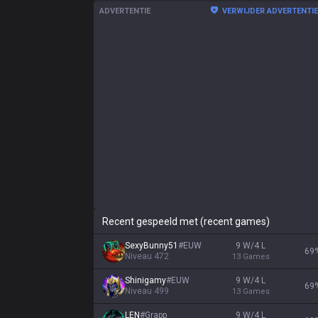
ADVERTENTIE
VERWIJDER ADVERTENTI
Recent gespeeld met (recent games)
SexyBunny51
#
EUW
9 W/4 L
69
Niveau
472
13
Games
Shinigamy
#
EUW
9 W/4 L
69
Niveau
499
13
Games
LEN
#
Grapp
9 W/4 L