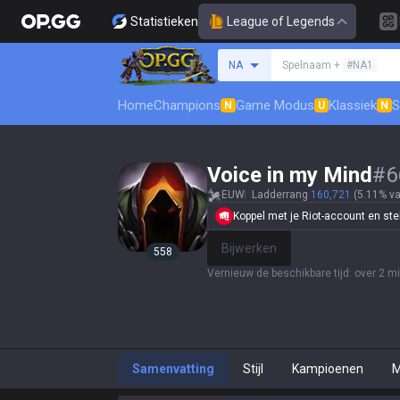
Statistieken
League of Legends
Zoek een summoner
NA
Spelnaam +
#NA1
Home
Champions
Game Modus
Klassiek
S
N
U
N
Voice in my Mind
#
6
EUW
Ladderrang
160,721
(5.11% va
Koppel met je Riot-account en stel j
Bijwerken
558
Vernieuw de beschikbare tijd
:
over 2 m
Samenvatting
Stijl
Kampioenen
M