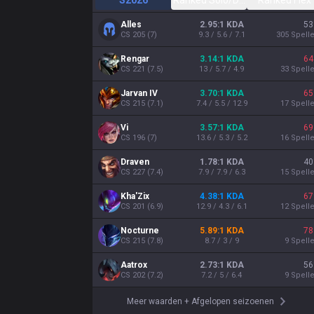
S2026
Ranked Solo/Duo
Ranked Flex
Alles
2.95:1 KDA
53
CS
205
(
7
)
9.3 / 5.6 / 7.1
305
Spell
Rengar
3.14:1 KDA
64
CS
221
(
7.5
)
13 / 5.7 / 4.9
33
Spell
Jarvan IV
3.70:1 KDA
65
CS
215
(
7.1
)
7.4 / 5.5 / 12.9
17
Spell
Vi
3.57:1 KDA
69
CS
196
(
7
)
13.6 / 5.3 / 5.2
16
Spell
Draven
1.78:1 KDA
40
CS
227
(
7.4
)
7.9 / 7.9 / 6.3
15
Spell
Kha'Zix
4.38:1 KDA
67
CS
201
(
6.9
)
12.9 / 4.3 / 6.1
12
Spell
Nocturne
5.89:1 KDA
78
CS
215
(
7.8
)
8.7 / 3 / 9
9
Spell
Aatrox
2.73:1 KDA
56
CS
202
(
7.2
)
7.2 / 5 / 6.4
9
Spell
Meer waarden
+
Afgelopen seizoenen