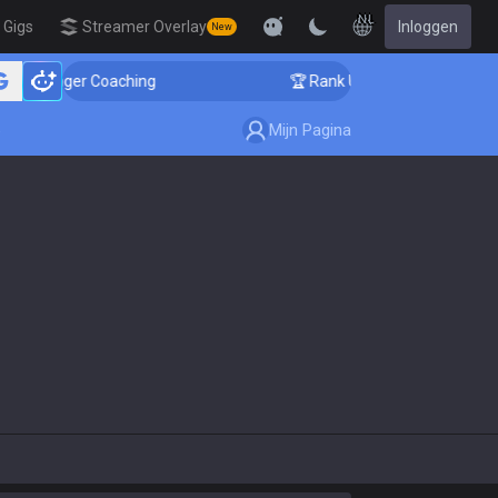
NL
Gigs
Streamer Overlay
Inloggen
New
llenger Coaching
🏆 Rank Up in 3 Days! Challenger Co
Mijn Pagina
e