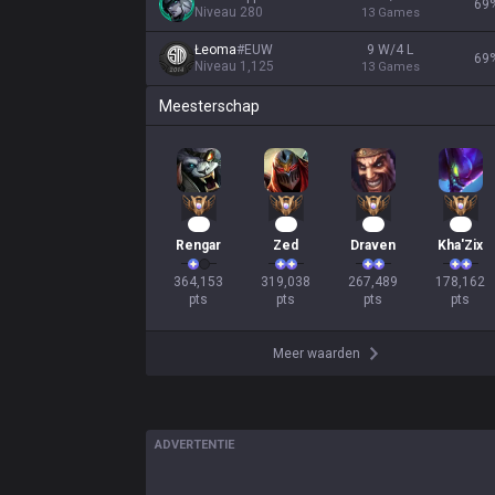
69
Niveau
280
13
Games
Łeoma
#
EUW
9 W/4 L
69
Niveau
1,125
13
Games
Meesterschap
36
32
27
19
Rengar
Zed
Draven
Kha'Zix
364,153

319,038

267,489

178,162

pts
pts
pts
pts
Meer waarden
ADVERTENTIE