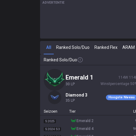
ADVERTENTIE
All
Ranked Solo/Duo
Ranked Flex
ARAM
Ranked Solo/Duo
emerald 1
114
W
114
Winstpercentage
50
30
LP
diamond 3
Hoogste Niveau
35
LP
Seizoen
Tier
L
emerald 2
S2025
emerald 4
9
S2024 S3