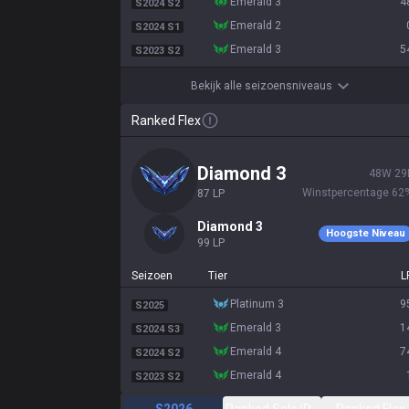
emerald 3
4
S2024 S2
emerald 2
S2024 S1
emerald 3
5
S2023 S2
Bekijk alle seizoensniveaus
Ranked Flex
diamond 3
48
W
29
Winstpercentage
62
87
LP
diamond 3
Hoogste Niveau
99
LP
Seizoen
Tier
L
platinum 3
9
S2025
emerald 3
1
S2024 S3
emerald 4
7
S2024 S2
emerald 4
S2023 S2