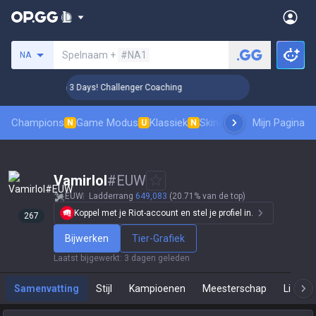
Zoek een summoner
Spelnaam +
#NA1
NA
🏆 Rank Up in 3 Days! Challenger Coaching
🏆 Rank Up in 3 
Champions
Game Modus
Klassiek
Skinsranglijst
Mijn Pagina
Leaderboar
N
U
N
Vamirlol
#
EUW
EUW
Ladderrang
649,083
(20.71% van de top)
Koppel met je Riot-account en stel je profiel in.
267
Bijwerken
Tier-Grafiek
Laatst bijgewerkt
:
3 dagen geleden
Samenvatting
Stijl
Kampioenen
Meesterschap
Live Sp