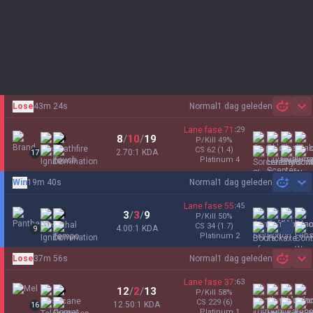
Lose
43m 24s
Normal
1 dag geleden
Sh
Lane fase
71
:
29
8
/
10
/
19
P/Kill
49
%
CS
62
(1.4)
2.70:1 KDA
17
platinum 4
Win
19m 40s
Normal
1 dag geleden
Sh
Lane fase
55
:
45
3
/
3
/
9
P/Kill
50
%
CS
34
(1.7)
4.00:1 KDA
9
platinum 2
Lose
37m 56s
Normal
1 dag geleden
Sh
Lane fase
37
:
63
12
/
2
/
13
P/Kill
58
%
CS
229
(6)
12.50:1 KDA
16
platinum 1