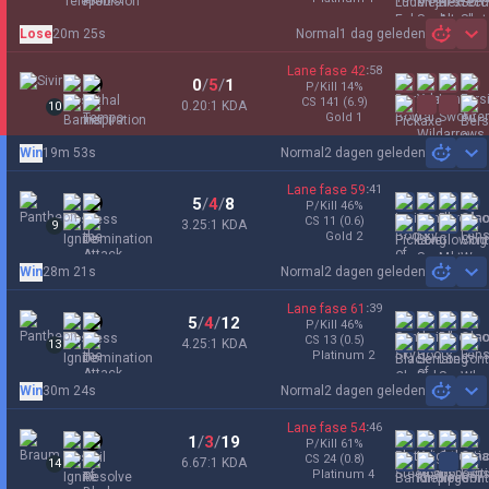
Lose
20m 25s
Normal
1 dag geleden
Sh
Lane fase
42
:
58
0
/
5
/
1
P/Kill
14
%
CS
141
(6.9)
0.20:1 KDA
10
gold 1
Win
19m 53s
Normal
2 dagen geleden
Sh
Lane fase
59
:
41
5
/
4
/
8
P/Kill
46
%
CS
11
(0.6)
3.25:1 KDA
9
gold 2
Win
28m 21s
Normal
2 dagen geleden
Sh
Lane fase
61
:
39
5
/
4
/
12
P/Kill
46
%
CS
13
(0.5)
4.25:1 KDA
13
platinum 2
Win
30m 24s
Normal
2 dagen geleden
Sh
Lane fase
54
:
46
1
/
3
/
19
P/Kill
61
%
CS
24
(0.8)
6.67:1 KDA
14
platinum 4