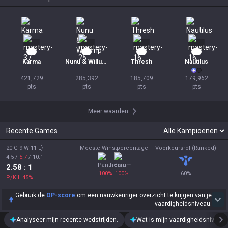
37
25
16
16
Karma
Nunu & Willump
Thresh
Nautilus
421,729

285,392

185,709

179,962

pts
pts
pts
pts
Meer waarden
Recente Games
20 G 9 W 11 L}
Meeste Winstpercentage
Voorkeursrol (Ranked)
4.5
/
5.7
/
10.1
2.58
: 1
100
%
100
%
60
%
P/Kill
45
%
Gebruik de
OP-score
om een nauwkeuriger overzicht te krijgen van je
vaardigheidsniveau.
Analyseer mijn recente wedstrijden.
Wat is mijn vaardigheidsniveau?