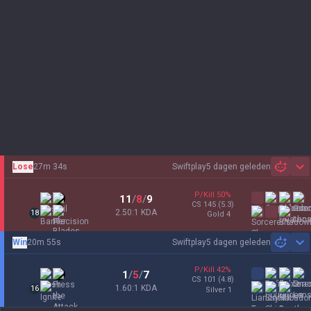
Lose
27m 34s
Swiftplay
5 dagen geleden
Sh
P/Kill
50
%
11
/
8
/
9
CS
145
(5.3)
2.50:1 KDA
18
gold 4
Win
20m 55s
Swiftplay
5 dagen geleden
Sh
P/Kill
42
%
1
/
5
/
7
CS
101
(4.8)
1.60:1 KDA
16
silver 1