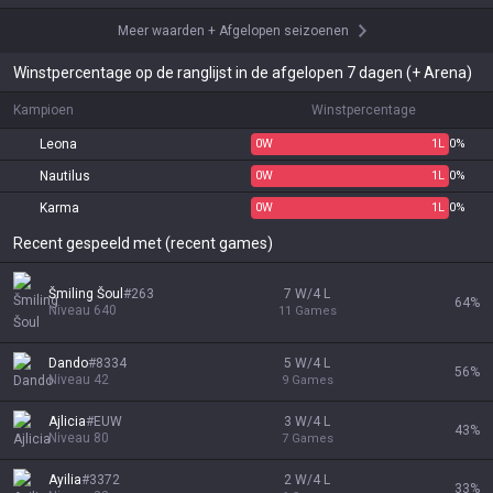
Meer waarden
+
Afgelopen seizoenen
Winstpercentage op de ranglijst in de afgelopen 7 dagen (+ Arena)
Kampioen
Winstpercentage
Leona
0
W
1
L
0%
Nautilus
0
W
1
L
0%
Karma
0
W
1
L
0%
Recent gespeeld met (recent games)
Šmiling Šoul
#
263
7 W/4 L
64
%
Niveau
640
11
Games
Dando
#
8334
5 W/4 L
56
%
Niveau
42
9
Games
Ajlicia
#
EUW
3 W/4 L
43
%
Niveau
80
7
Games
Ayilia
#
3372
2 W/4 L
33
%