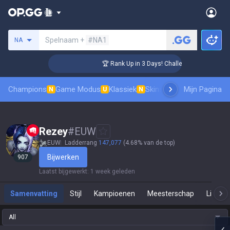
Zoek een summoner
Spelnaam +
#NA1
NA
r Coaching
🏆 Rank Up in 3 Days! Challenger Coaching
Champions
Game Modus
Klassiek
Skinsranglijst
Mijn Pagina
Leaderboar
N
U
N
Rezey
#
EUW
EUW
Ladderrang
147,077
(4.68% van de top)
Bijwerken
907
Laatst bijgewerkt
:
1 week geleden
Samenvatting
Stijl
Kampioenen
Meesterschap
Live Sp
All