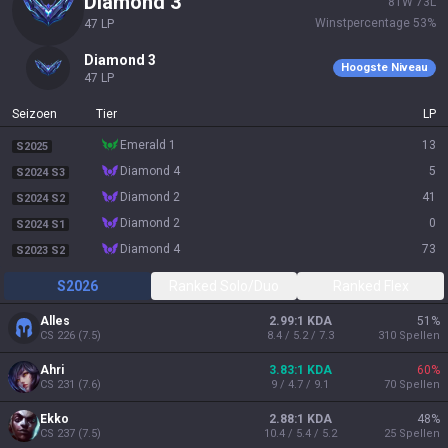
diamond 3
81
W
73
L
Winstpercentage
53
%
47
LP
diamond 3
Hoogste Niveau
47
LP
Seizoen
Tier
LP
emerald 1
13
S2025
diamond 4
5
S2024 S3
diamond 2
41
S2024 S2
diamond 2
0
S2024 S1
diamond 4
73
S2023 S2
S2026
Ranked Solo/Duo
Ranked Flex
Alles
2.99:1 KDA
51
%
CS
226
(
7.5
)
8.4 / 5.2 / 7.3
310
Spellen
Ahri
3.83:1 KDA
60
%
CS
231
(
7.6
)
9 / 4.7 / 9.1
70
Spellen
Ekko
2.88:1 KDA
48
%
CS
237
(
7.5
)
10.4 / 5.4 / 5.2
25
Spellen