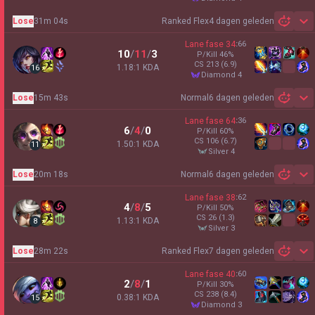
Lose
31m 04s
Ranked Flex
4 dagen geleden
Sh
Lane fase
34
:
66
10
/
11
/
3
P/Kill
46
%
CS
213
(6.9)
1.18:1 KDA
16
diamond 4
Lose
15m 43s
Normal
6 dagen geleden
Sh
Lane fase
64
:
36
6
/
4
/
0
P/Kill
60
%
CS
106
(6.7)
1.50:1 KDA
11
silver 4
Lose
20m 18s
Normal
6 dagen geleden
Sh
Lane fase
38
:
62
4
/
8
/
5
P/Kill
50
%
CS
26
(1.3)
1.13:1 KDA
8
silver 3
Lose
28m 22s
Ranked Flex
7 dagen geleden
Sh
Lane fase
40
:
60
2
/
8
/
1
P/Kill
30
%
CS
238
(8.4)
0.38:1 KDA
15
diamond 3