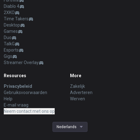
Fortnite
Diablo 4
2XKO
Time Takers
Desktop
Games
Duo
TalkG
Esports
Gigs
Streamer Overlay
Resources
More
Privacybeleid
Zakelijk
Gebruiksvoorwaarden
Adverteren
Help
Werven
E-mail vraag
Neem contact met ons op
Nederlands