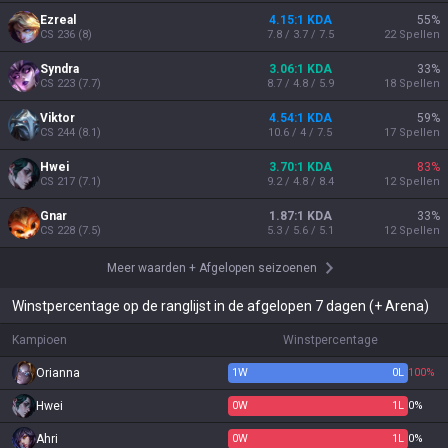
Ezreal
4.15:1 KDA
55
%
CS
236
(
8
)
7.8 / 3.7 / 7.5
22
Spellen
Syndra
3.06:1 KDA
33
%
CS
223
(
7.7
)
8.7 / 4.8 / 5.9
18
Spellen
Viktor
4.54:1 KDA
59
%
CS
244
(
8.1
)
10.6 / 4 / 7.5
17
Spellen
Hwei
3.70:1 KDA
83
%
CS
217
(
7.1
)
9.2 / 4.8 / 8.4
12
Spellen
Gnar
1.87:1 KDA
33
%
CS
228
(
7.5
)
5.3 / 5.6 / 5.1
12
Spellen
Meer waarden
+
Afgelopen seizoenen
Winstpercentage op de ranglijst in de afgelopen 7 dagen (+ Arena)
Kampioen
Winstpercentage
Orianna
1
W
0
L
100%
Hwei
0
W
1
L
0%
Ahri
0
W
1
L
0%