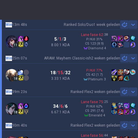
Win
13m 48s
Ranked Solo/Duo
1 week geleden
Sh
Lane fase
62
:
38
5
/
1
/
3
P/Kill
31
%
CS
123
(8.9)
8.00:1 KDA
11
diamond 4
Win
25m 07s
ARAM: Mayhem Classic-ish
2 weken geleden
Sh
P/Kill
77
%
18
/
15
/
32
CS
42
(1.7)
3.33:1 KDA
18
platinum 3
Win
39m 23s
Ranked Flex
2 weken geleden
Sh
Lane fase
75
:
25
34
/
6
/
6
P/Kill
62
%
CS
291
(7.4)
6.67:1 KDA
18
emerald 4
Win
30m 40s
Ranked Flex
2 weken geleden
Sh
Lane fase
56
:
44