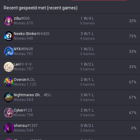
Recent gespeeld met (recent games)
zibu
#
000
1 W/4 L
20
%
Niveau
670
5
Games
Neeko Stinke
#
69420
3 W/1 L
75
%
Niveau
940
4
Games
NYX
#
RNGR
1 W/2 L
33
%
Niveau
701
3
Games
Lei
#
十十十
1 W/2 L
33
%
Niveau
787
3
Games
Overon
#
LOL
2 W/1 L
67
%
Niveau
1,120
3
Games
Nightmares Ghost
#
EUW
2 W/1 L
67
%
Niveau
684
3
Games
Cyker
#
123
2 W/1 L
67
%
Niveau
758
3
Games
shensu
#
1337
0 W/2 L
0
%
Niveau
544
2
Games