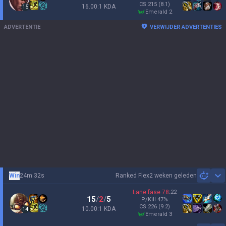
CS
215
(8.1)
16.00:1 KDA
15
emerald 2
ADVERTENTIE
VERWIJDER ADVERTENTIES
Win
24m 32s
Ranked Flex
2 weken geleden
Sh
Lane fase
78
:
22
15
/
2
/
5
P/Kill
47
%
CS
226
(9.2)
10.00:1 KDA
14
emerald 3