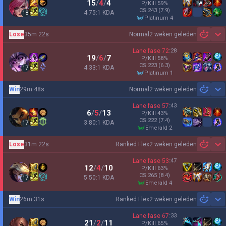
15
/
4
/
4
P/Kill
59
%
CS
243
(7.9)
4.75:1 KDA
18
platinum 4
Lose
35m 22s
Normal
2 weken geleden
Sh
Lane fase
72
:
28
19
/
6
/
7
P/Kill
58
%
CS
223
(6.3)
4.33:1 KDA
17
platinum 1
Win
29m 48s
Normal
2 weken geleden
Sh
Lane fase
57
:
43
6
/
5
/
13
P/Kill
43
%
CS
222
(7.4)
3.80:1 KDA
17
emerald 2
Lose
31m 22s
Ranked Flex
2 weken geleden
Sh
Lane fase
53
:
47
12
/
4
/
10
P/Kill
63
%
CS
265
(8.4)
5.50:1 KDA
17
emerald 4
Win
26m 31s
Ranked Flex
2 weken geleden
Sh
Lane fase
67
:
33
21
/
2
/
11
P/Kill
65
%