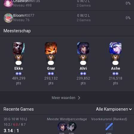
Chaewon
#
M135
0 W/2 L
0
%
Niveau
498
2
Games
Bloom
#
0077
0 W/2 L
0
%
Niveau
76
2
Games
Meesterschap
47
29
24
22
Ekko
Gnar
Ahri
Ashe
489,299

293,132

239,852

216,518

pts
pts
pts
pts
Meer waarden
Recente Games
20 G 10 W 10 L}
Meeste Winstpercentage
Voorkeursrol (Ranked)
10.2
/
6.0
/
8.7
3.14
: 1