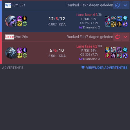
Win
35m 59s
Ranked Flex
7 dagen geleden
Sh
Lane fase
64
:
36
12
/
5
/
12
P/Kill
62
%
CS
259
(7.2)
4.80:1 KDA
18
diamond 2
Lose
39m 26s
Ranked Flex
7 dagen geleden
Sh
Lane fase
62
:
38
5
/
6
/
10
P/Kill
38
%
CS
305
(7.7)
2.50:1 KDA
18
diamond 3
ADVERTENTIE
VERWIJDER ADVERTENTIES