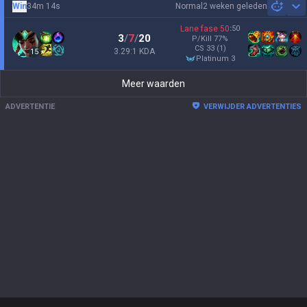
Win
34m 14s
Normal
2 weken geleden
Sh
Lane fase
50
:
50
3
/
7
/
20
P/Kill
77
%
CS
33
(1)
3.29:1 KDA
15
platinum 3
Meer waarden
ADVERTENTIE
VERWIJDER ADVERTENTIES