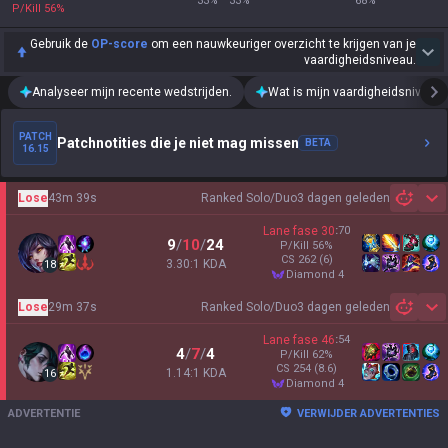
33
%
33
%
68
%
P/Kill
56
%
Gebruik de
OP-score
om een nauwkeuriger overzicht te krijgen van je
vaardigheidsniveau.
Analyseer mijn recente wedstrijden.
Wat is mijn vaardigheidsniveau?
PATCH
Patchnotities die je niet mag missen
BETA
16.15
Lose
43m 39s
Ranked Solo/Duo
3 dagen geleden
Sh
Lane fase
30
:
70
9
/
10
/
24
P/Kill
56
%
CS
262
(6)
3.30:1 KDA
18
diamond 4
Lose
29m 37s
Ranked Solo/Duo
3 dagen geleden
Sh
Lane fase
46
:
54
4
/
7
/
4
P/Kill
62
%
CS
254
(8.6)
1.14:1 KDA
16
diamond 4
ADVERTENTIE
VERWIJDER ADVERTENTIES