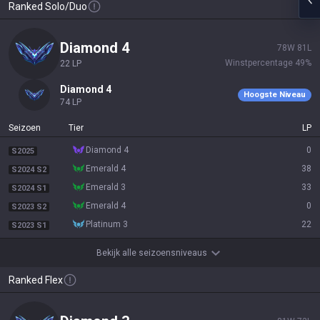
Ranked Solo/Duo
diamond 4
78
W
81
L
Winstpercentage
49
%
22
LP
diamond 4
Hoogste Niveau
74
LP
Seizoen
Tier
LP
diamond 4
0
S2025
emerald 4
38
S2024 S2
emerald 3
33
S2024 S1
emerald 4
0
S2023 S2
platinum 3
22
S2023 S1
Bekijk alle seizoensniveaus
Ranked Flex