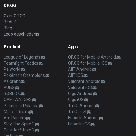
OP.GG
Over OP.GG
Bedrijf
Blog
Logo geschiedenis
Products
Apps
League of Legends
OP.GG for Mobile Android
Teamfight Tactics
OP.GG for Mobile iOS
Palworld
AllT Android
Pokémon Champions
AllT iOS
Valorant
Valorant Android
PUBG
Valorant iOS
ROBLOX
Gigs Android
OVERWATCH2
Gigs iOS
Pokémon Pokopia
TalkG Android
Marvel Rivals
TalkG iOS
Arc Raiders
Esports Android
Slay The Spire 2
Esports iOS
Counter Strike 2