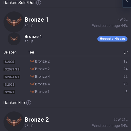
Ranked Solo/Duo
bronze 1
4
W
5
L
Winstpercentage
44
%
50
LP
bronze 1
Hoogste Niveau
50
LP
Seizoen
Tier
LP
bronze 2
13
S2025
bronze 2
24
S2023 S2
bronze 4
52
S2023 S1
bronze 4
78
S2022
bronze 1
6
S2021
Ranked Flex
bronze 2
25
W
21
L
Winstpercentage
54
%
75
LP