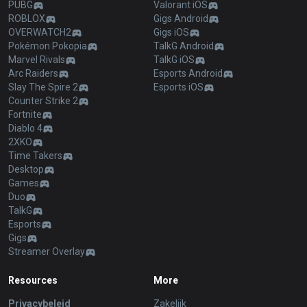
PUBG
Valorant iOS
ROBLOX
Gigs Android
OVERWATCH2
Gigs iOS
Pokémon Pokopia
TalkG Android
Marvel Rivals
TalkG iOS
Arc Raiders
Esports Android
Slay The Spire 2
Esports iOS
Counter Strike 2
Fortnite
Diablo 4
2XKO
Time Takers
Desktop
Games
Duo
TalkG
Esports
Gigs
Streamer Overlay
Resources
More
Privacybeleid
Zakelijk