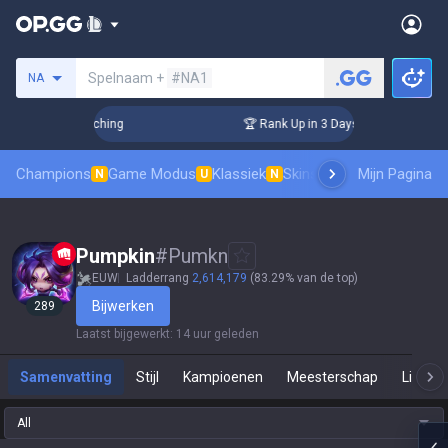
Zoek een summoner
Spelnaam +
#NA1
NA
 Challenger Coaching
🏆 Rank Up in 3 Days! Challenger Coac
Champions
Game Modus
Klassiek
Skinsranglijst
Mijn Pagina
Leaderboar
N
U
N
Pumpkin
#
Pumkn
EUW
Ladderrang
2,614,179
(83.29% van de top)
Bijwerken
289
Laatst bijgewerkt
:
14 uur geleden
Samenvatting
Stijl
Kampioenen
Meesterschap
Live Sp
All