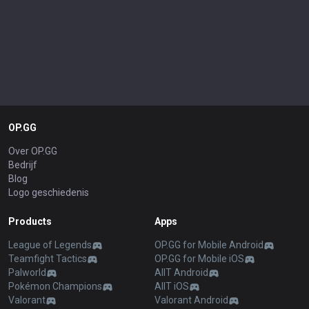
OP.GG
Over OP.GG
Bedrijf
Blog
Logo geschiedenis
Products
Apps
League of Legends
OP.GG for Mobile Android
Teamfight Tactics
OP.GG for Mobile iOS
Palworld
AllT Android
Pokémon Champions
AllT iOS
Valorant
Valorant Android