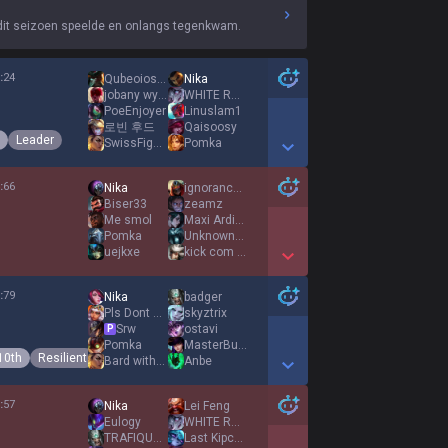
dit seizoen speelde en onlangs tegenkwam.
:
24
Qubeoiosera
Nika
jobany wykret
WHITE ROOM
PoeEnjoyer
Linuslam1
로빈 후드
Qaisoosy
Leader
SwissFighterDH
Pomka
Show More Detail Games
:
66
Nika
ignorance is
Biser33
zeamz
Me smol
Maxi Ardian662
Pomka
UnknownSwede
uejkxe
kick com DoggieS
Show More Detail Games
:
79
Nika
badger
Pls Dont Ban Yi
skyztrix
Srw
ostavi
P
Pomka
MasterBull3t
10th
Resilient
Bard without R
Anbe
Show More Detail Games
:
57
Nika
Lei Feng
Eulogy
WHITE ROOM
TRAFIQUANT2STUP
Last Kipchak