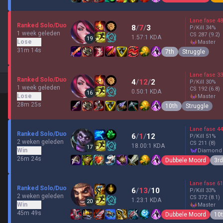
Lane fase
48
Ranked Solo/Duo
8
/
7
/
3
P/Kill
34
%
1 week geleden
CS
287
(9.2)
1.57:1 KDA
19
Lose
master
31m 14s
7th
Struggle
Lane fase
33
Ranked Solo/Duo
4
/
12
/
2
P/Kill
30
%
1 week geleden
CS
192
(6.8)
0.50:1 KDA
16
Lose
master
28m 25s
10th
Struggle
Lane fase
44
Ranked Solo/Duo
6
/
1
/
12
P/Kill
51
%
2 weken geleden
CS
211
(8)
18.00:1 KDA
17
Win
diamond
26m 24s
Dubbele Moord
3rd
Lane fase
61
Ranked Solo/Duo
6
/
13
/
10
P/Kill
33
%
2 weken geleden
CS
372
(8.1)
1.23:1 KDA
20
Win
master
45m 49s
Dubbele Moord
10