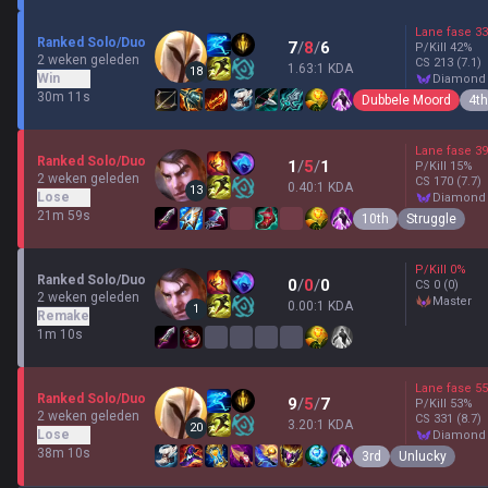
Lane fase
33
Ranked Solo/Duo
7
/
8
/
6
P/Kill
42
%
2 weken geleden
CS
213
(7.1)
1.63:1 KDA
18
Win
diamond
30m 11s
Dubbele Moord
4th
Lane fase
39
Ranked Solo/Duo
1
/
5
/
1
P/Kill
15
%
2 weken geleden
CS
170
(7.7)
0.40:1 KDA
13
Lose
diamond
21m 59s
10th
Struggle
P/Kill
0
%
Ranked Solo/Duo
0
/
0
/
0
CS
0
(0)
2 weken geleden
master
0.00:1 KDA
1
Remake
1m 10s
Lane fase
55
Ranked Solo/Duo
9
/
5
/
7
P/Kill
53
%
2 weken geleden
CS
331
(8.7)
3.20:1 KDA
20
Lose
diamond
38m 10s
3rd
Unlucky