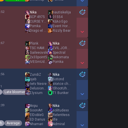
Show More Detail Games
:
52
Nika
nautiskelija
SCP 4975
01554
CURSE YOU BAYLE
Κάλο Ego
Pomka
Event Horizon
Drago el Vicazer
Rizzly Bear
Show More Detail Games
:
67
Plαnk
Nika
TSC HAMTARO
EVIL JORDAN
Gaileeovski
Spectral
2x33point5
Nekomata
IVEGmUdEanIo
Pomka
Show More Detail Games
:
56
ZundiZ
Nika
ojeb
Botond
twtv Nesre
słońce chłopiec
 1
Delusion221
IShootUhook
Late bloomer
Σlysium
T1 Bunker
Show More Detail Games
:
39
Anpu
Nika
GoonArt
solitudexx
ElDobleG
Relentłess
ED Darius
life
th
Average
Nhamari
Admiral