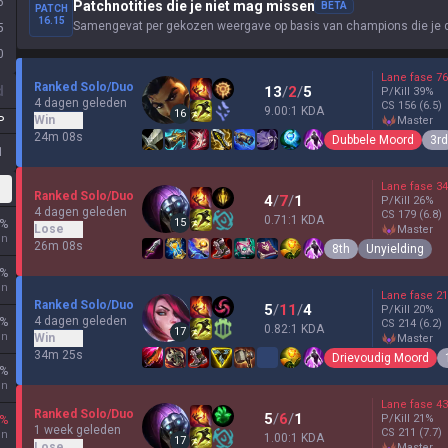
6
Patchnotities die je niet mag missen
BETA
PATCH
16.15
Samengevat per gekozen weergave op basis van champions die je 
5
0
Lane fase
76
Ranked Solo/Duo
d
13
/
2
/
5
P/Kill
39
%
4 dagen geleden
CS
156
(6.5)
9.00:1 KDA
16
Win
P
master
24m 08s
Dubbele Moord
3rd
1
Lane fase
34
Ranked Solo/Duo
4
/
7
/
1
P/Kill
26
%
4 dagen geleden
CS
179
(6.8)
0.71:1 KDA
15
%
Lose
master
en
26m 08s
8th
Unyielding
%
en
Lane fase
21
Ranked Solo/Duo
5
/
11
/
4
P/Kill
20
%
4 dagen geleden
%
CS
214
(6.2)
0.82:1 KDA
17
en
Win
master
34m 25s
Drievoudig Moord
%
en
Lane fase
43
Ranked Solo/Duo
5
/
6
/
1
P/Kill
21
%
%
1 week geleden
CS
211
(7.7)
en
1.00:1 KDA
17
Lose
master