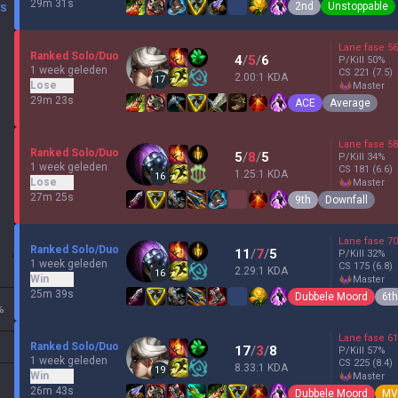
29m 31s
2nd
Unstoppable
ES
Lane fase
56
Ranked Solo/Duo
4
/
5
/
6
P/Kill
50
%
1 week geleden
CS
221
(7.5)
2.00:1 KDA
17
Lose
master
29m 23s
ACE
Average
Lane fase
58
Ranked Solo/Duo
5
/
8
/
5
P/Kill
34
%
1 week geleden
CS
181
(6.6)
1.25:1 KDA
16
Lose
master
27m 25s
9th
Downfall
Lane fase
70
Ranked Solo/Duo
11
/
7
/
5
P/Kill
32
%
1 week geleden
CS
175
(6.8)
2.29:1 KDA
16
Win
master
25m 39s
Dubbele Moord
6th
%
Lane fase
61
Ranked Solo/Duo
17
/
3
/
8
P/Kill
57
%
1 week geleden
CS
225
(8.4)
8.33:1 KDA
19
Win
master
26m 43s
Dubbele Moord
MV