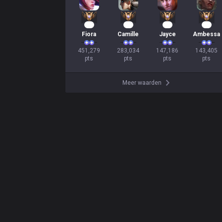
44
28
16
16
Fiora
Camille
Jayce
Ambessa
451,279

283,034

147,186

143,405

pts
pts
pts
pts
Meer waarden