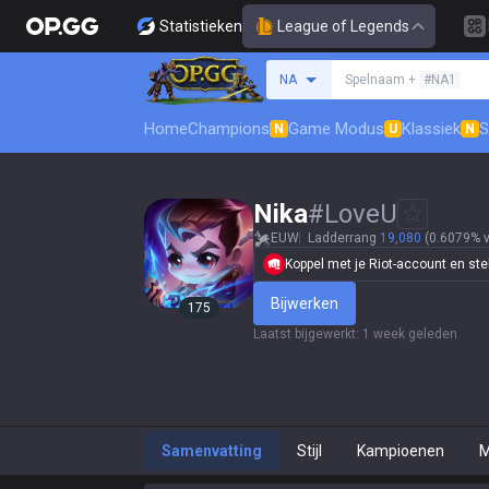
Statistieken
League of Legends
Zoek een summoner
NA
Spelnaam +
#NA1
Home
Champions
Game Modus
Klassiek
S
N
U
N
Nika
#
LoveU
EUW
Ladderrang
19,080
(0.6079% v
Koppel met je Riot-account en stel j
Bijwerken
175
Laatst bijgewerkt
:
1 week geleden
Samenvatting
Stijl
Kampioenen
M