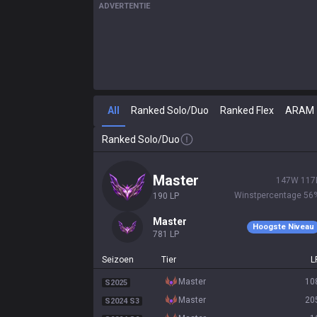
ADVERTENTIE
All
Ranked Solo/Duo
Ranked Flex
ARAM
Ranked Solo/Duo
master
147
W
117
Winstpercentage
56
190
LP
master
Hoogste Niveau
781
LP
Seizoen
Tier
L
master
10
S2025
master
20
S2024 S3