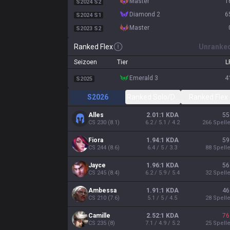
master
1
S2024 S2
diamond 2
6
S2024 S1
master
S2023 S2
Ranked Flex
Unranke
Seizoen
Tier
L
emerald 3
4
S2025
S2026
Ranked Solo/Duo
Ranked Flex
Alles
2.01:1 KDA
55
CS
230
(
8.1
)
6.2 / 5.1 / 4.2
266
Spell
Fiora
1.94:1 KDA
59
CS
244
(
8.6
)
6.4 / 5 / 3.3
88
Spell
Jayce
1.96:1 KDA
56
CS
245
(
8.4
)
6.2 / 5.9 / 5.4
32
Spell
Ambessa
1.91:1 KDA
46
CS
210
(
7.6
)
5.1 / 5 / 4.5
28
Spell
Camille
2.52:1 KDA
76
CS
235
(
8
)
7.1 / 4.9 / 5.2
25
Spell