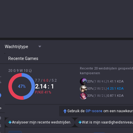
Wachtrijtype
Recente Games
Recente 20 wedstrijden gespeeld
20 G 9 W 10 L}
kampioenen
L
7.7
/
6.0
/
5.2
20
%
(
1 W/4 L
)
1.41:1 KDA
%
2.14
: 1
47
%
50
%
(
2 W/2 L
)
4.25:1 KDA
P/Kill
41
%
33
%
(
1 W/2 L
)
0.87:1 KDA
P
Gebruik de
OP-score
om een nauwkeurige
8
Analyseer mijn recente wedstrijden.
Wat is mijn vaardigheidsnivea
5