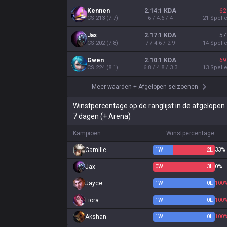
Kennen
2.14:1 KDA
62
CS
213
(
7.7
)
6 / 4.6 / 4
21
Spell
Jax
2.17:1 KDA
57
CS
202
(
7.8
)
7 / 4.6 / 2.9
14
Spell
Gwen
2.10:1 KDA
69
CS
224
(
8.1
)
6.8 / 4.8 / 3.3
13
Spell
Meer waarden
+
Afgelopen seizoenen
Winstpercentage op de ranglijst in de afgelopen
7 dagen (+ Arena)
Kampioen
Winstpercentage
Camille
1
W
2
L
33%
Jax
0
W
3
L
0%
Jayce
1
W
0
L
100
Fiora
1
W
0
L
100
Akshan
1
W
0
L
100