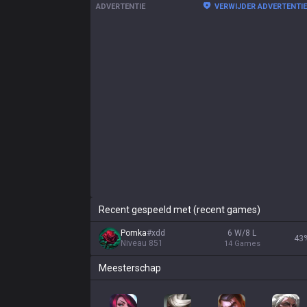
ADVERTENTIE
VERWIJDER ADVERTENTI
Recent gespeeld met (recent games)
Pomka
#
xdd
6 W/8 L
43
Niveau
851
14
Games
Meesterschap