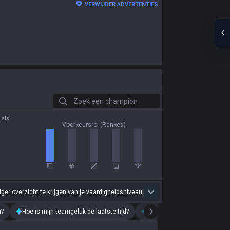
VERWIJDER ADVERTENTIES
Zoek een champion
 als
Voorkeursrol (Ranked)
r overzicht te krijgen van je vaardigheidsniveau.
u?
Hoe is mijn teamgeluk de laatste tijd?
Analyseer mijn recente speels