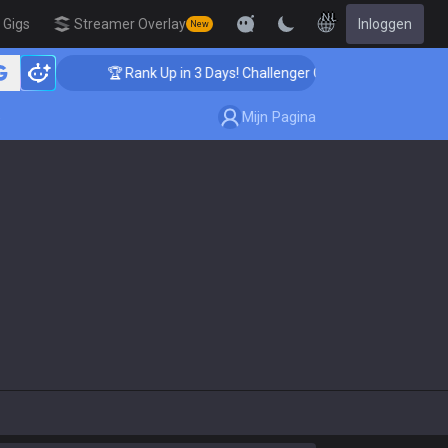
NL
Gigs
Streamer Overlay
Inloggen
New
🏆 Rank Up in 3 Days! Challenger Coaching
Mijn Pagina
e