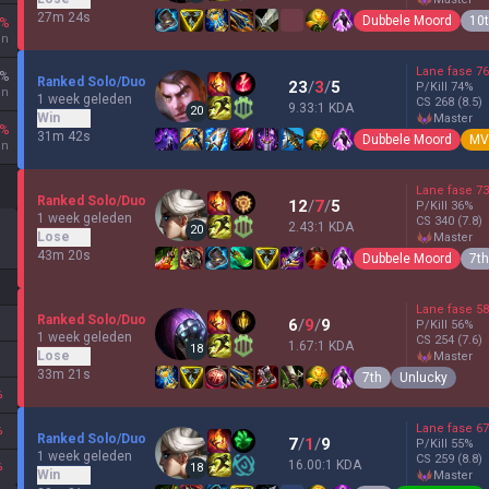
27m 24s
Dubbele Moord
10
%
en
Lane fase
76
%
Ranked Solo/Duo
23
/
3
/
5
P/Kill
74
%
en
1 week geleden
CS
268
(8.5)
9.33:1 KDA
20
Win
master
%
31m 42s
Dubbele Moord
MV
en
Lane fase
73
Ranked Solo/Duo
12
/
7
/
5
P/Kill
36
%
1 week geleden
CS
340
(7.8)
2.43:1 KDA
20
Lose
master
43m 20s
Dubbele Moord
7th
Lane fase
58
Ranked Solo/Duo
6
/
9
/
9
P/Kill
56
%
1 week geleden
CS
254
(7.6)
1.67:1 KDA
18
Lose
master
33m 21s
7th
Unlucky
%
Lane fase
67
%
Ranked Solo/Duo
7
/
1
/
9
P/Kill
55
%
1 week geleden
CS
259
(8.8)
16.00:1 KDA
%
18
Win
master