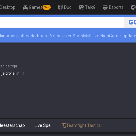
Desktop
Games
Duo
TalkG
Esports
New
kinsranglijst
Leaderboard
Pro bekijken
Stats
Multi-zoeken
Game-updat
an de top)
e profiel in.
eesterschap
Live Spel
Teamfight Tactics